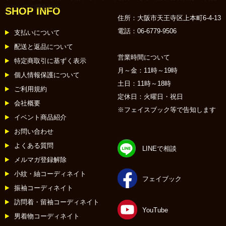
についての問合わせ
SHOP INFO
住所：大阪市天王寺区上本町6-4-13
電話：06-6779-9506
支払いについて
配送と返品について
営業時間について
特定商取引に基ずく表示
月～金：11時～19時
個人情報保護について
土日：11時～18時
ご利用規約
定休日：火曜日・祝日
会社概要
※フェイスブック等で告知します
イベント商品紹介
お問い合わせ
よくある質問
LINEで相談
メルマガ登録解除
小紋・紬コーディネイト
フェイブック
振袖コーディネイト
訪問着・留袖コーディネイト
YouTube
男着物コーディネイト