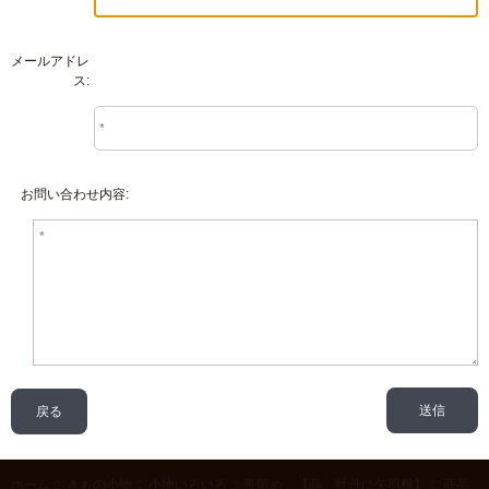
メールアドレ
ス:
お問い合わせ内容:
戻る
ホーム
::
きもの小物
::
小物いろいろ
::
帯留め 【蒔 牡丹に矢羽根】
:: 商品