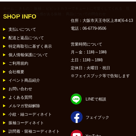
ホーム
::
きもの
::
振袖
::
ビビットカラーでキュートに可愛くしてくれる 現
代風な和柄のおしゃれ感がある振袖
:: 商品についての問合わせ
SHOP INFO
住所：大阪市天王寺区上本町6-4-13
電話：06-6779-9506
支払いについて
配送と返品について
営業時間について
特定商取引に基ずく表示
月～金：11時～19時
個人情報保護について
土日：11時～18時
ご利用規約
定休日：火曜日・祝日
会社概要
※フェイスブック等で告知します
イベント商品紹介
お問い合わせ
よくある質問
LINEで相談
メルマガ登録解除
小紋・紬コーディネイト
フェイブック
振袖コーディネイト
訪問着・留袖コーディネイト