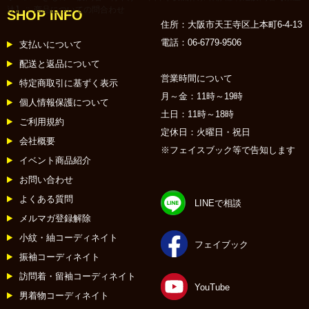
辻】
:: 商品についての問合わせ
SHOP INFO
住所：大阪市天王寺区上本町6-4-13
電話：06-6779-9506
支払いについて
配送と返品について
営業時間について
特定商取引に基ずく表示
月～金：11時～19時
個人情報保護について
土日：11時～18時
ご利用規約
定休日：火曜日・祝日
会社概要
※フェイスブック等で告知します
イベント商品紹介
お問い合わせ
よくある質問
LINEで相談
メルマガ登録解除
小紋・紬コーディネイト
フェイブック
振袖コーディネイト
訪問着・留袖コーディネイト
YouTube
男着物コーディネイト