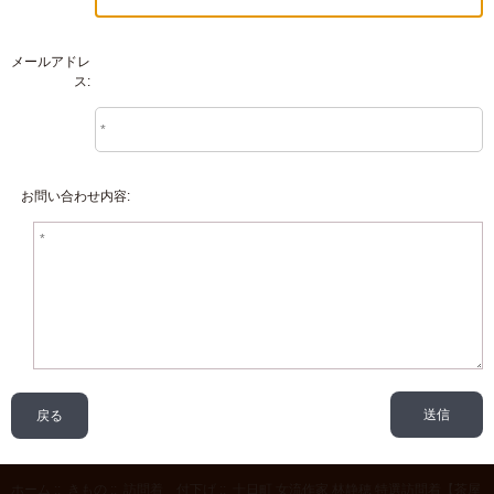
メールアドレ
ス:
お問い合わせ内容:
戻る
ホーム
::
きもの
::
訪問着 付下げ
::
十日町 女流作家 林静穂 特選訪問着【茶屋