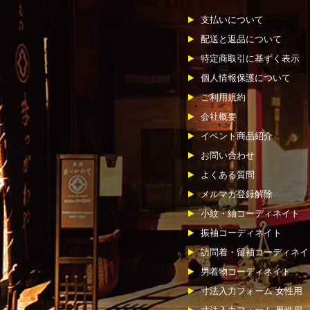
支払いについて
配送と返品について
特定商取引に基ずく表示
個人情報保護について
ご利用規約
会社概要
イベント商品紹介
お問い合わせ
よくある質問
メルマガ登録解除
小紋・紬コーディネイト
振袖コーディネイト
訪問着・留袖コーディネイ
男着物コーディネイト
寸法入力フォーム 女性用