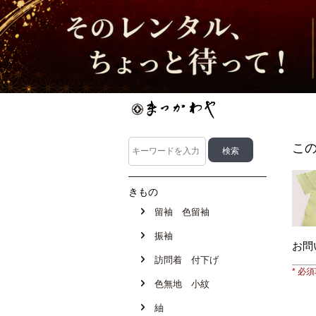
この
きもの
留袖 色留袖
振袖
お問
訪問着 付下げ
* 必
色無地 小紋
紬