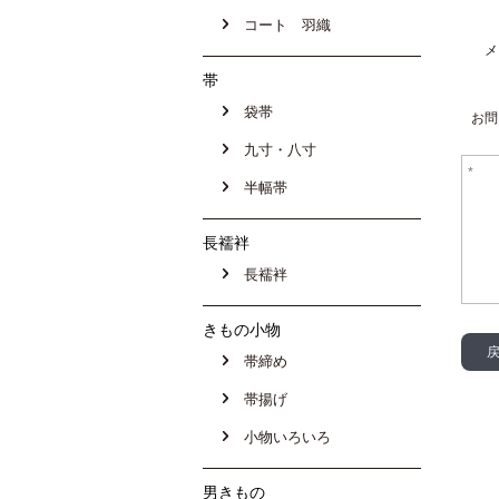
コート 羽織
メ
帯
袋帯
お問
九寸・八寸
半幅帯
長襦袢
長襦袢
きもの小物
帯締め
帯揚げ
小物いろいろ
男きもの