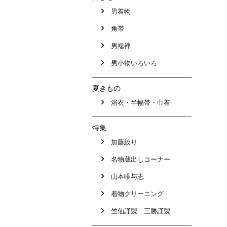
男着物
角帯
男襦袢
男小物いろいろ
夏きもの
浴衣・半幅帯・巾着
特集
加藤絞り
名物蔵出しコーナー
山本唯与志
着物クリーニング
竺仙謹製 三勝謹製