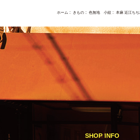
ホーム
::
きもの
::
色無地 小紋
::
本麻 近江ち
SHOP INFO