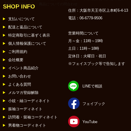
【白紫 琉球絣文】
:: 商品についての問合わせ
SHOP INFO
住所：大阪市天王寺区上本町6-4-13
電話：06-6779-9506
支払いについて
配送と返品について
営業時間について
特定商取引に基ずく表示
月～金：11時～19時
個人情報保護について
土日：11時～18時
ご利用規約
定休日：火曜日・祝日
会社概要
※フェイスブック等で告知します
イベント商品紹介
お問い合わせ
よくある質問
LINEで相談
メルマガ登録解除
小紋・紬コーディネイト
フェイブック
振袖コーディネイト
訪問着・留袖コーディネイト
YouTube
男着物コーディネイト