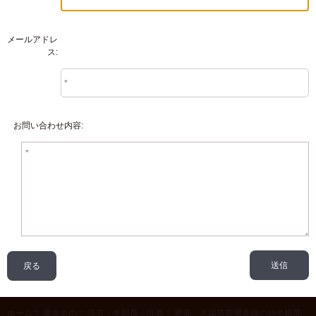
メールアドレ
ス:
お問い合わせ内容:
戻る
ホーム
::
夏きもの
::
浴衣・半幅帯・巾着
::
夏帯 本場筑前博多織の紗半幅帯