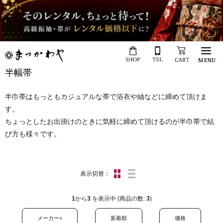
MENU
半幅帯
半巾帯はもっともカジュアルな帯で
浴衣
や
紬
などに締めて頂けま
す。
ちょっとしたお出掛けのときに気軽に締めて頂けるのが半巾帯で結
び方も様々です。
表示切替：
1
から
3
を表示中 (商品の数:
3
)
メーカー+
新着順
価格