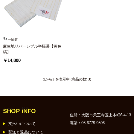
一輪館
麻生地リバーシブル半幅帯【黄色
縞】
￥14,800
1
から
3
を表示中 (商品の数:
3
)
ホーム
:: 半幅帯
SHOP INFO
住所：大阪市天王寺区上本町6-4-13
電話：06-6779-9506
支払いについて
配送と返品について