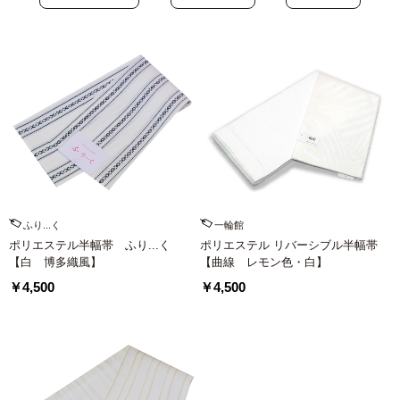
ふり...く
一輪館
ポリエステル半幅帯 ふり...く
ポリエステル リバーシブル半幅帯
【白 博多織風】
【曲線 レモン色・白】
￥4,500
￥4,500