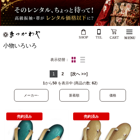
MENU
小物いろいろ
表示切替：
1
2
[次へ >>]
1
から
50
を表示中 (商品の数:
62
)
メーカー-
新着順
価格
売約済み
売約済み