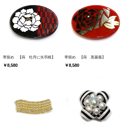
帯留め 【蒔 牡丹に矢羽根】
帯留め 【蒔 黒薔薇】
￥8,580
￥8,580