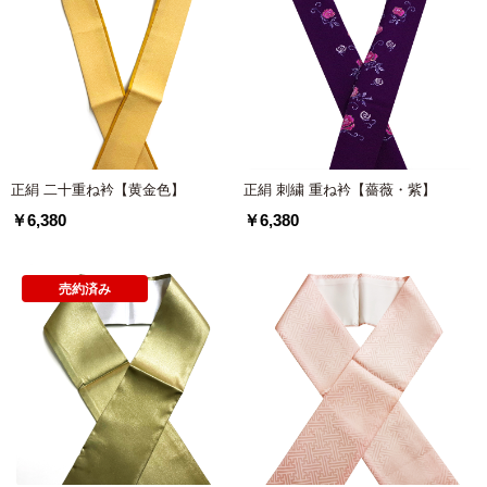
正絹 二十重ね衿【黄金色】
正絹 刺繍 重ね衿【薔薇・紫】
￥6,380
￥6,380
売約済み