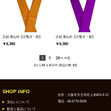
正絹 重ね衿【卍繋ぎ・橙】
正絹 重ね衿【卍繋ぎ・紫】
￥6,380
￥6,380
1
2
[次へ >>]
1
から
50
を表示中 (商品の数:
62
)
ホーム
:: 小物いろいろ
SHOP INFO
住所：大阪市天王寺区上本町6-4-13
電話：06-6779-9506
支払いについて
配送と返品について