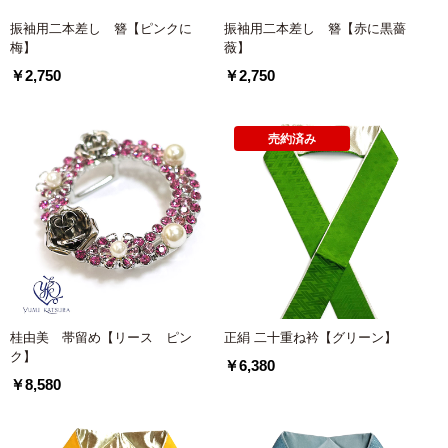
振袖用二本差し 簪【ピンクに
振袖用二本差し 簪【赤に黒薔
梅】
薇】
￥2,750
￥2,750
売約済み
桂由美 帯留め【リース ピン
正絹 二十重ね衿【グリーン】
ク】
￥6,380
￥8,580