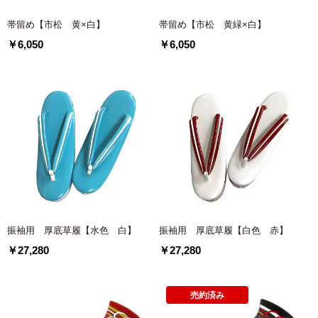
帯留め【市松 黄×白】
帯留め【市松 黄緑×白】
￥6,050
￥6,050
振袖用 厚底草履【水色 白】
振袖用 厚底草履【白色 赤】
￥27,280
￥27,280
売約済み