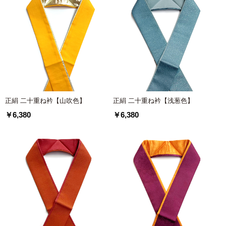
正絹 二十重ね衿【山吹色】
正絹 二十重ね衿【浅葱色】
￥6,380
￥6,380