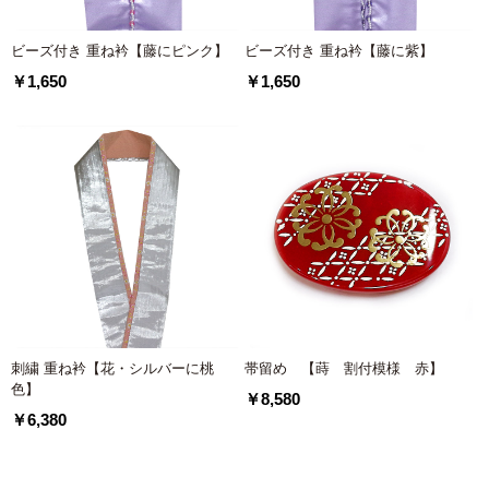
ビーズ付き 重ね衿【藤にピンク】
ビーズ付き 重ね衿【藤に紫】
￥1,650
￥1,650
刺繍 重ね衿【花・シルバーに桃
帯留め 【蒔 割付模様 赤】
色】
￥8,580
￥6,380