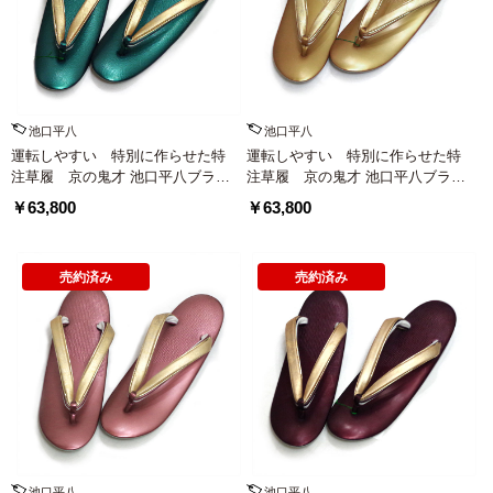
池口平八
池口平八
運転しやすい 特別に作らせた特
運転しやすい 特別に作らせた特
注草履 京の鬼才 池口平八ブラン
注草履 京の鬼才 池口平八ブラン
ド高級草履【エメラルドグリー
ド高級草履【パンプキン】
￥63,800
￥63,800
ン】
売約済み
売約済み
池口平八
池口平八