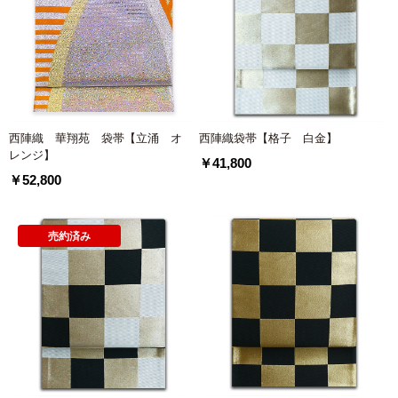
西陣織 華翔苑 袋帯【立涌 オ
西陣織袋帯【格子 白金】
レンジ】
￥41,800
￥52,800
売約済み