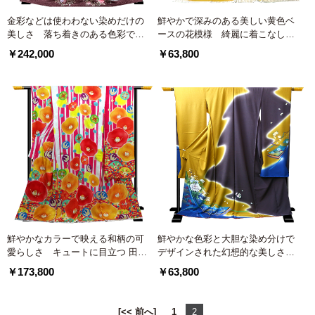
金彩などは使わわない染めだけの
鮮やかで深みのある美しい黄色ベ
美しさ 落ち着きのある色彩で表
ースの花模様 綺麗に着こなして
現された独創的な振袖
もらえる振袖
￥242,000
￥63,800
鮮やかなカラーで映える和柄の可
鮮やかな色彩と大胆な染め分けで
愛らしさ キュートに目立つ 田中
デザインされた幻想的な美しさが
里奈振袖
ある振袖
￥173,800
￥63,800
[<< 前へ]
1
2