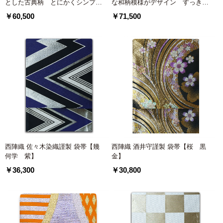
とした古典柄 とにかくシンプル
な和柄模様がデザイン すっきり
さを際立たせた振袖
と着こなす振袖
￥60,500
￥71,500
西陣織 佐々木染織謹製 袋帯【幾
西陣織 酒井守謹製 袋帯【桜 黒
何学 紫】
金】
￥36,300
￥30,800