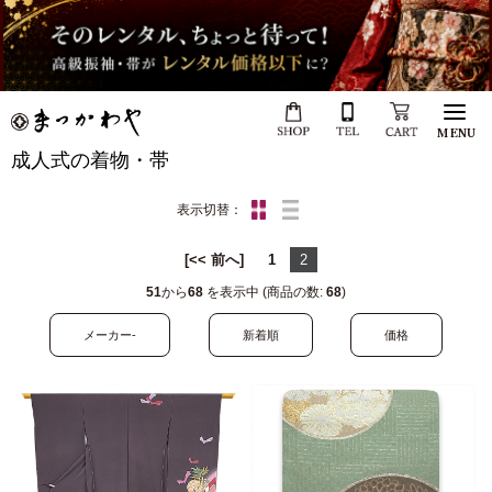
MENU
成人式の着物・帯
表示切替：
[<< 前へ]
1
2
51
から
68
を表示中 (商品の数:
68
)
メーカー-
新着順
価格