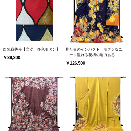
西陣織袋帯【立湧 多色モダン】
見た目のインパクト モダンなユ
ニーク溢れる花柄の迫力ある
￥36,300
MURUAの振袖
￥126,500