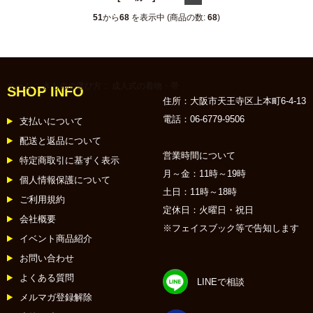
51
から
68
を表示中 (商品の数:
68
)
ホーム
::
きものの選び方
:: 成人式の着物・帯
SHOP INFO
住所：大阪市天王寺区上本町6-4-13
電話：06-6779-9506
支払いについて
配送と返品について
営業時間について
特定商取引に基ずく表示
月～金：11時～19時
個人情報保護について
土日：11時～18時
ご利用規約
定休日：火曜日・祝日
会社概要
※フェイスブック等で告知します
イベント商品紹介
お問い合わせ
よくある質問
LINEで相談
メルマガ登録解除