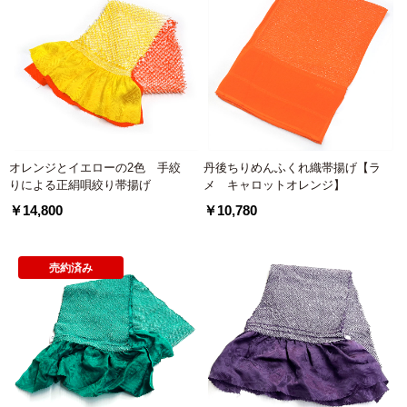
オレンジとイエローの2色 手絞
丹後ちりめんふくれ織帯揚げ【ラ
りによる正絹唄絞り帯揚げ
メ キャロットオレンジ】
￥14,800
￥10,780
売約済み