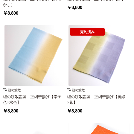
かし】
￥8,800
￥8,800
売約済み
紐の渡敬
紐の渡敬
紐の渡敬謹製 正絹帯揚げ【辛子
紐の渡敬謹製 正絹帯揚げ【黄緑
色×水色】
×紫】
￥8,800
￥8,800