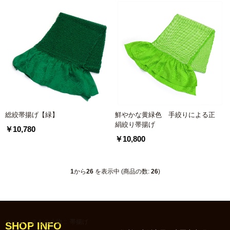
総絞帯揚げ【緑】
鮮やかな黄緑色 手絞りによる正
絹絞り帯揚げ
￥10,780
￥10,800
1
から
26
を表示中 (商品の数:
26
)
ホーム
::
きもの小物
:: 帯揚げ
SHOP INFO