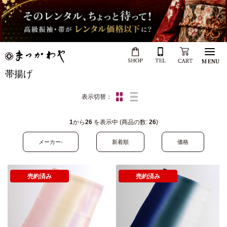
MENU
帯揚げ
表示切替：
1
から
26
を表示中 (商品の数:
26
)
メーカー-
新着順
価格
売約済み
売約済み