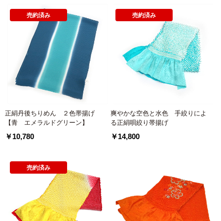
売約済み
売約済み
正絹丹後ちりめん ２色帯揚げ
爽やかな空色と水色 手絞りによ
【青 エメラルドグリーン】
る正絹唄絞り帯揚げ
￥10,780
￥14,800
売約済み