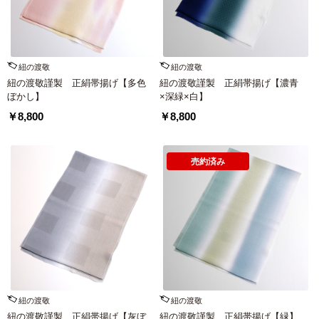
紐の渡敬
紐の渡敬
紐の渡敬謹製 正絹帯揚げ【多色
紐の渡敬謹製 正絹帯揚げ【濃青
ぼかし】
×深緑×白】
￥8,800
￥8,800
売約済み
紐の渡敬
紐の渡敬
紐の渡敬謹製 正絹帯揚げ【灰ぼ
紐の渡敬謹製 正絹帯揚げ【緑】