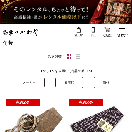
MENU
角帯
表示切替：
1
から
15
を表示中 (商品の数:
15
)
メーカー
新着順
価格
売約済み
売約済み