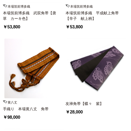
本場筑前博多織
本場筑前博多織
本場筑前博多織 武双角帯【唐
本場筑前博多織 平成献上角帯
草 カーキ色】
【辛子 献上柄】
￥53,800
￥53,800
黄八丈
友禅角帯【蝶々 紫】
手織り 本場黄八丈 角帯
￥28,000
￥98,000