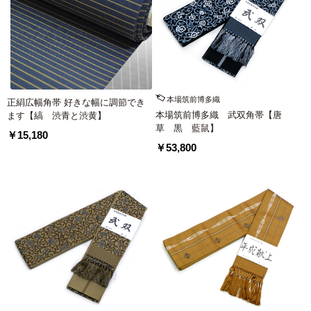
本場筑前博多織
正絹広幅角帯 好きな幅に調節でき
本場筑前博多織 武双角帯【唐
ます【縞 渋青と渋黄】
草 黒 藍鼠】
￥15,180
￥53,800