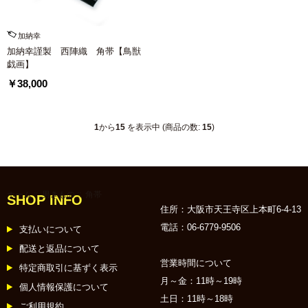
加納幸
加納幸謹製 西陣織 角帯【鳥獣
戯画】
￥38,000
1
から
15
を表示中 (商品の数:
15
)
ホーム
::
男きもの
:: 角帯
SHOP INFO
住所：大阪市天王寺区上本町6-4-13
電話：06-6779-9506
支払いについて
配送と返品について
営業時間について
特定商取引に基ずく表示
月～金：11時～19時
個人情報保護について
土日：11時～18時
ご利用規約