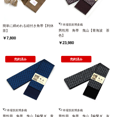
本場筑前博多織
簡単に締めれる紐付き角帯【利休
男性用 角帯 曳山【青海波 茶
茶】
色】
￥7,800
￥23,980
売約済み
売約済み
本場筑前博多織
本場筑前博多織
男性用 角帯 曳山【輪繋ぎ 青
男性用 角帯 曳山【輪繋ぎ 灰