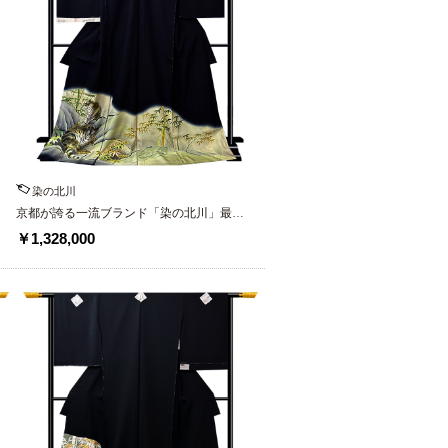
染の北川
京都が誇る一流ブランド「染の北川」最高
級黒留袖
￥1,328,000