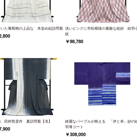
着いた葡萄柄の上品な 本染め絽訪問着
淡いピンクに市松模様の素敵な紋紗 絵羽
紋
,800
￥98,780
物 田村哲彦作 夏訪問着【滝】
綺麗なパープルが映える 「伊と幸」紗の
羽薄コート
,900
￥308,000