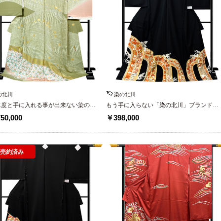
の北川
染の北川
二度と手に入れる事が出来ない染の北
もう手に入らない「染の北川」ブランド京
製の最高級訪問着
友禅黒留袖
50,000
￥398,000
売約済み