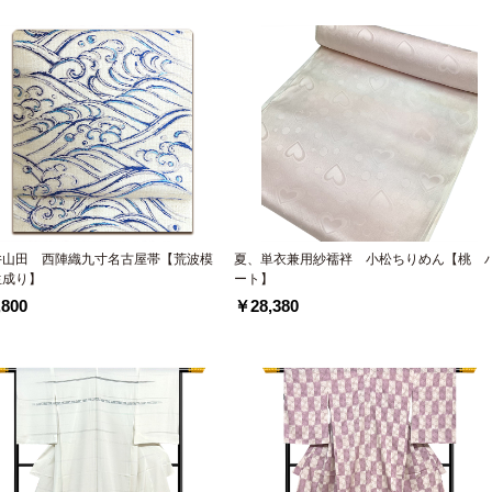
井山田 西陣織九寸名古屋帯【荒波模
夏、単衣兼用紗襦袢 小松ちりめん【桃 
生成り】
ート】
800
￥28,380