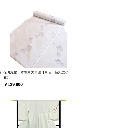
花
窪田織物 本場白大島紬【白色 色紙に小
花】
￥129,800