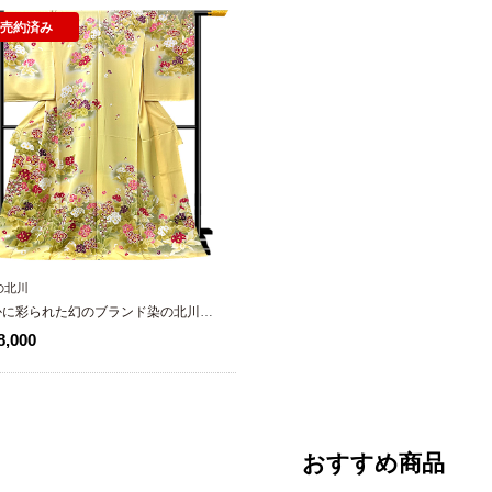
売約済み
の北川
かに彩られた幻のブランド染の北川謹
特選訪問着
,000
おすすめ商品