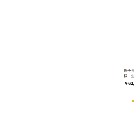
鹿子
様 
￥63,