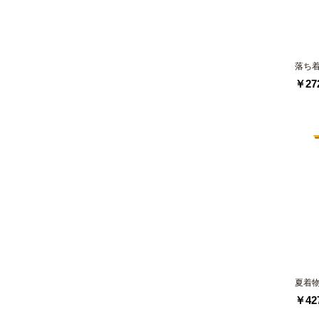
落ち
￥272
夏着
￥427