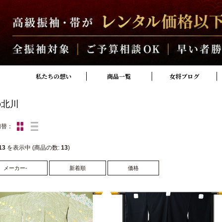
私たちの想い
商品一覧
女将ブログ
の北川
切替：
13
を表示中 (商品の数:
13
)
メーカー-
新着順
価格