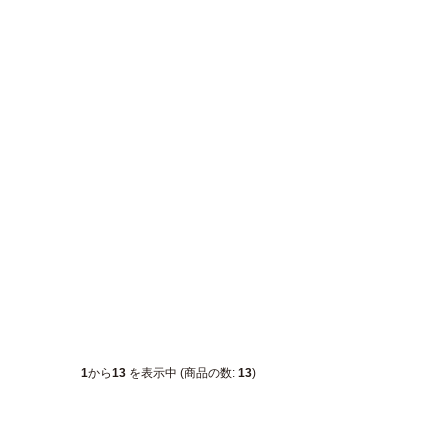
1
から
13
を表示中 (商品の数:
13
)