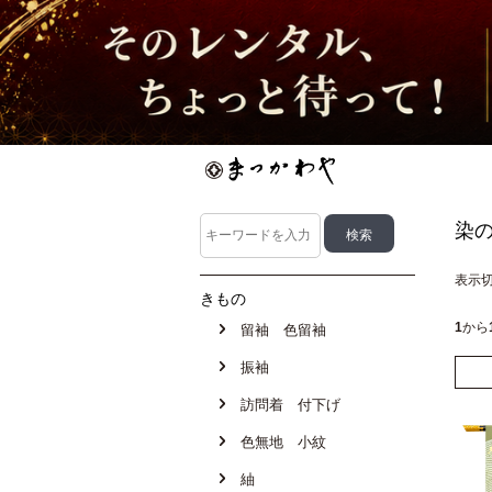
染
表示
きもの
1
から
留袖 色留袖
振袖
訪問着 付下げ
色無地 小紋
紬