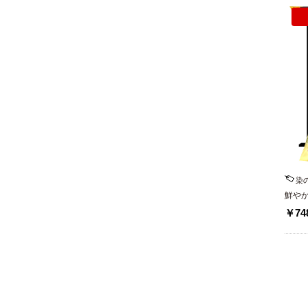
染
鮮や
製の
￥748