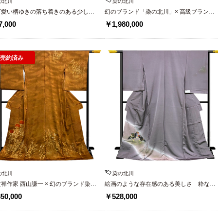
の北川
染の北川
可愛い柄ゆきの落ち着きのある少し変
幻のブランド「染の北川」× 高級ブランド
た色彩感覚 幻のブランド染の北川
「伊可田屋」コラボの最高級の逸品黒留袖
,000
￥1,980,000
金彩振袖
【鳳凰】
売約済み
の北川
染の北川
禅作家 西山謙一 × 幻のブランド染の
絵画のような存在感のある美しさ 粋な大
 最高級訪問着【茶 幻想花】
人のお洒落着物 最高級ブランド 染の北川
50,000
￥528,000
特撰訪問着