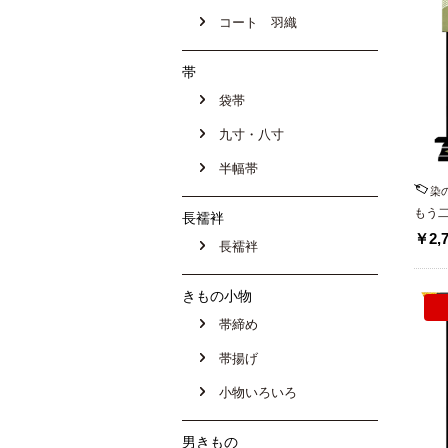
コート 羽織
帯
袋帯
九寸・八寸
半幅帯
染
もう
長襦袢
川謹
￥2,7
長襦袢
きもの小物
帯締め
帯揚げ
小物いろいろ
男きもの