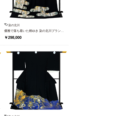
染の北川
優雅で落ち着いた柄ゆき 染の北川ブランド
幻の黒留袖
￥298,000