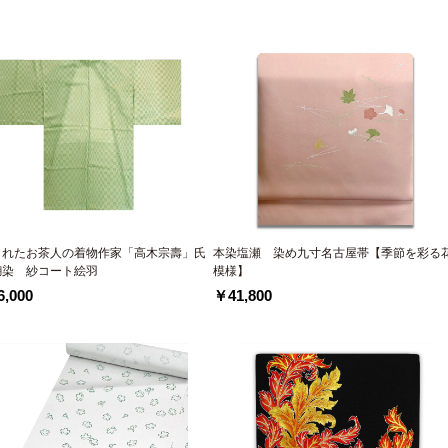
されたお茶人の着物作家「高木宗壽」氏
本染塩瀬 染め九寸名古屋帯【季節を彩る
糊染 紗コート絵羽
模様】
,000
￥41,800