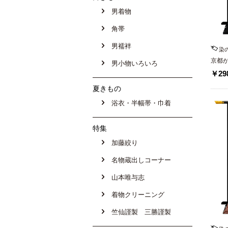
男着物
角帯
男襦袢
染
京都
男小物いろいろ
黒留
￥298
夏きもの
浴衣・半幅帯・巾着
特集
加藤絞り
名物蔵出しコーナー
山本唯与志
着物クリーニング
竺仙謹製 三勝謹製