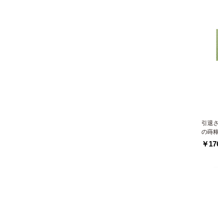
引退
の蒔
￥176