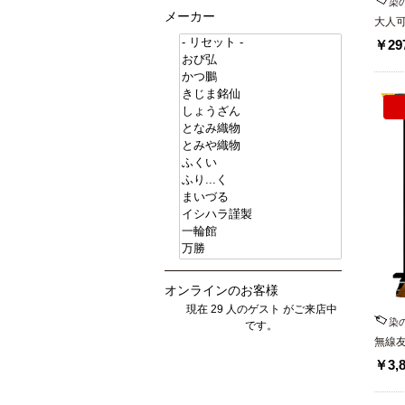
染
メーカー
大人
わっ
￥297
本染
オンラインのお客様
現在 29 人のゲスト がご来店中
染
です。
無線友
北川
￥3,8