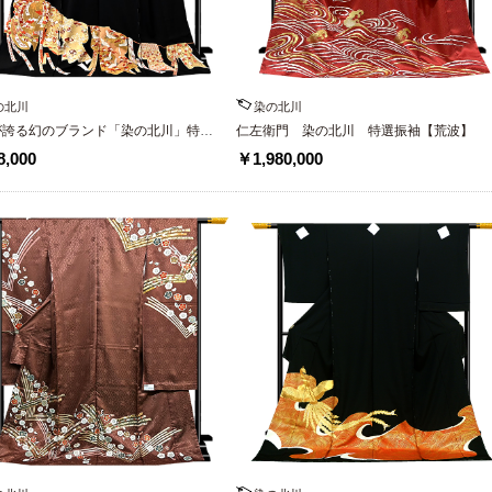
の北川
染の北川
が誇る幻のブランド「染の北川」特選
仁左衛門 染の北川 特選振袖【荒波】
袖
,000
￥1,980,000