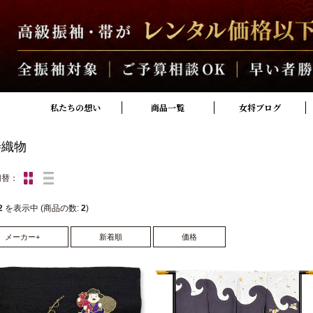
私たちの想い
商品一覧
女将ブログ
善織物
切替：
2
を表示中 (商品の数:
2
)
メーカー+
新着順
価格