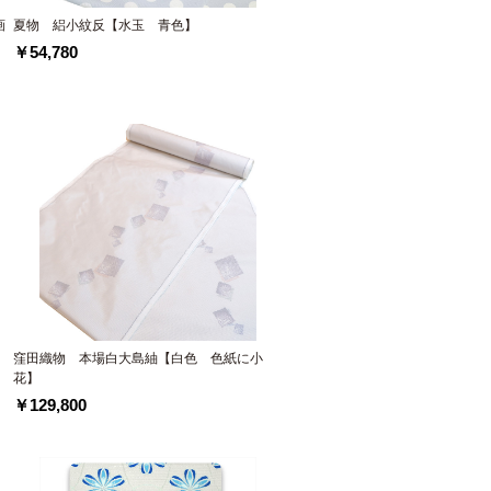
画
夏物 絽小紋反【水玉 青色】
￥54,780
窪田織物 本場白大島紬【白色 色紙に小
花】
￥129,800