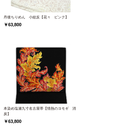
丹後ちりめん 小紋反【花々 ピンク】
￥63,800
本染め塩瀬九寸名古屋帯【情熱のヨモギ 消
炭】
￥63,800