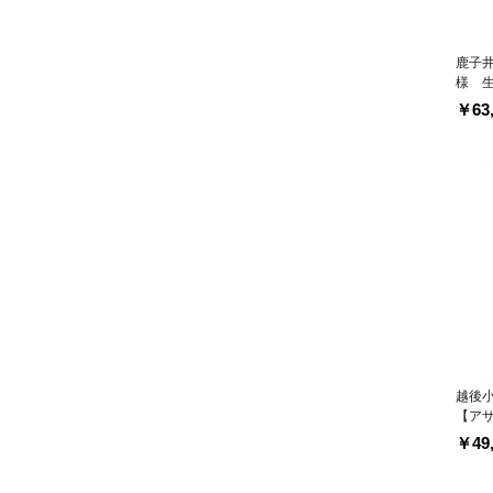
鹿子
様 
￥63,
越後
【ア
￥49,