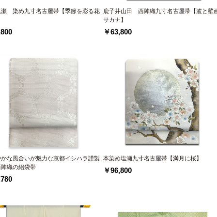
塩瀬 染め九寸名古屋帯【季節を彩る花
鹿子井山田 西陣織九寸名古屋帯【波と壁
】
サカナ】
800
￥63,800
やかな風合いが魅力な京都イシハラ謹製
本染め塩瀬九寸名古屋帯【満月に桜】
西陣織の絽袋帯
￥96,800
780