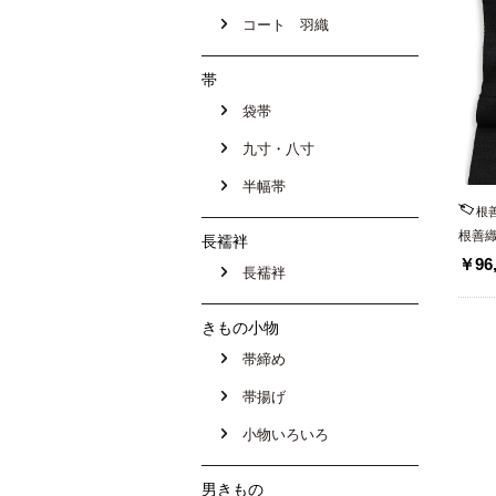
コート 羽織
帯
袋帯
九寸・八寸
半幅帯
根
根善
長襦袢
大黒
￥96,
長襦袢
きもの小物
帯締め
帯揚げ
小物いろいろ
男きもの