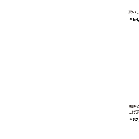
夏の
￥54,
川勝
こげ
￥82,