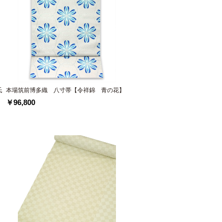
氏
本場筑前博多織 八寸帯【令祥錦 青の花】
￥96,800