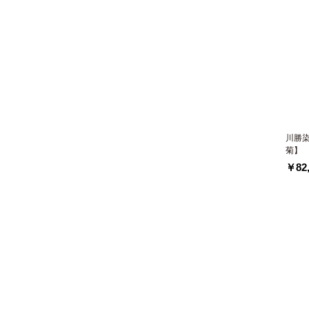
川勝
菊】
￥82,