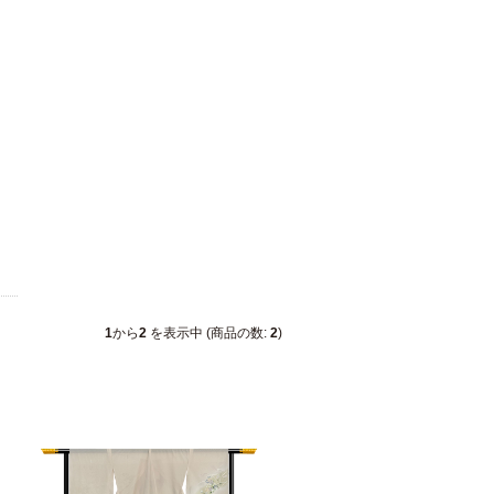
1
から
2
を表示中 (商品の数:
2
)