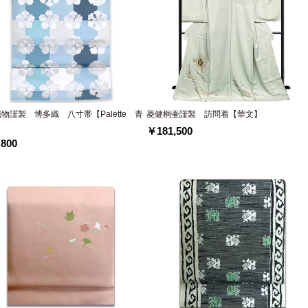
物謹製 博多織 八寸帯【Palette 青
菱健桐壷謹製 訪問着【華文】
￥181,500
800