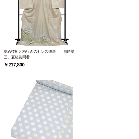
染め技術と柄行きのセンス抜群 「川勝染
匠」夏絽訪問着
￥217,800