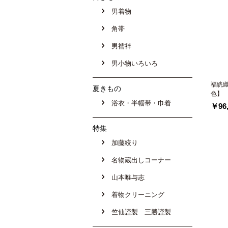
男着物
角帯
男襦袢
男小物いろいろ
福絖織
夏きもの
色】
浴衣・半幅帯・巾着
￥96,
特集
加藤絞り
名物蔵出しコーナー
山本唯与志
着物クリーニング
竺仙謹製 三勝謹製