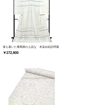
落ち着いた葡萄柄の上品な 本染め絽訪問着
￥272,800