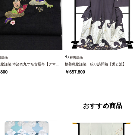
善織物
根善織物
織物謹製 本染め九寸名古屋帯【クマの
根善織物謹製 絞り訪問着【兎と波】
さんと犬のえべっさん】
800
￥657,800
おすすめ商品