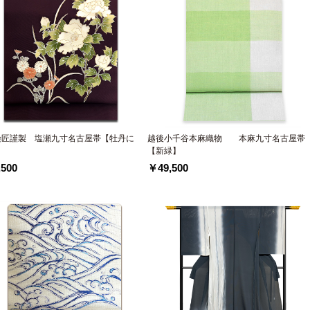
染匠謹製 塩瀬九寸名古屋帯【牡丹に
越後小千谷本麻織物 本麻九寸名古屋帯
【新緑】
500
￥49,500