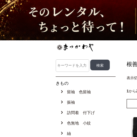
根
表示
きもの
1
から
留袖 色留袖
振袖
訪問着 付下げ
色無地 小紋
紬