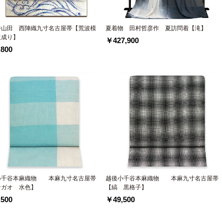
井山田 西陣織九寸名古屋帯【荒波模
夏着物 田村哲彦作 夏訪問着【滝】
生成り】
￥427,900
800
小千谷本麻織物 本麻九寸名古屋帯
越後小千谷本麻織物 本麻九寸名古屋帯
サガオ 水色】
【縞 黒格子】
500
￥49,500