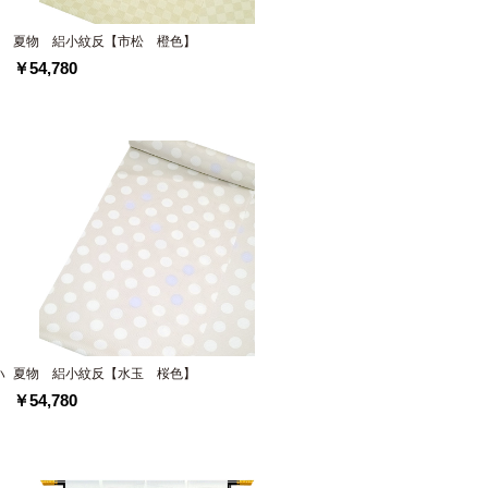
夏物 絽小紋反【市松 橙色】
￥54,780
ハ
夏物 絽小紋反【水玉 桜色】
￥54,780