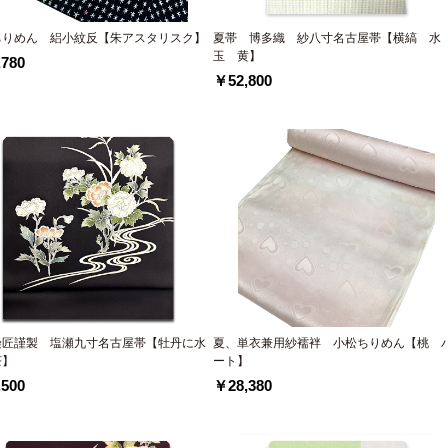
ちりめん 絽小紋反【朱アスタリスク】
夏帯 博多織 紗八寸名古屋帯【横縞 水
玉 黄】
780
￥52,800
染匠謹製 塩瀬九寸名古屋帯【牡丹に水
夏、単衣兼用紗襦袢 小松ちりめん【桃 
茶】
ート】
500
￥28,380