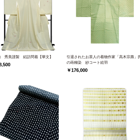
物 秀美謹製 絽訪問着【華文】
引退されたお茶人の着物作家「高木宗壽」
の蒔糊染 紗コート絵羽
,500
￥176,000