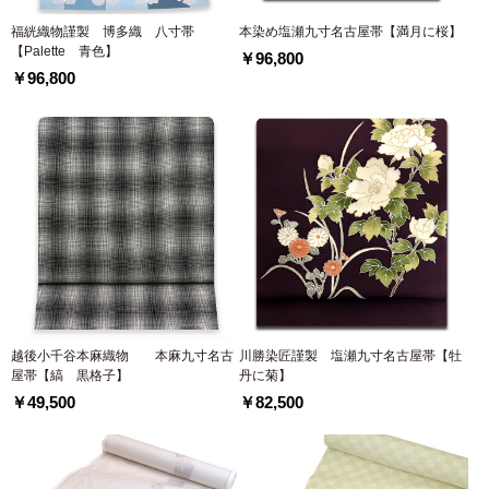
福絖織物謹製 博多織 八寸帯
本染め塩瀬九寸名古屋帯【満月に桜】
【Palette 青色】
￥96,800
￥96,800
越後小千谷本麻織物 本麻九寸名古
川勝染匠謹製 塩瀬九寸名古屋帯【牡
屋帯【縞 黒格子】
丹に菊】
￥49,500
￥82,500