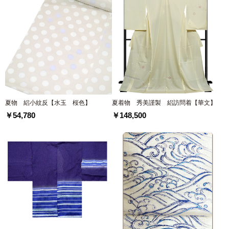
夏物 絽小紋反【水玉 桜色】
夏着物 秀美謹製 絽訪問着【華文】
￥54,780
￥148,500