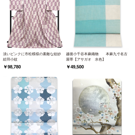
淡いピンクに市松模様の素敵な紋紗
越後小千谷本麻織物 本麻九寸名古
絵羽小紋
屋帯【アサガオ 水色】
￥98,780
￥49,500