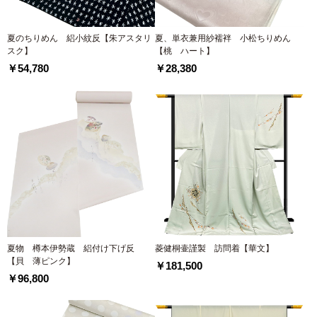
夏のちりめん 絽小紋反【朱アスタリ
夏、単衣兼用紗襦袢 小松ちりめん
スク】
【桃 ハート】
￥54,780
￥28,380
夏物 樽本伊勢蔵 絽付け下げ反
菱健桐壷謹製 訪問着【華文】
【貝 薄ピンク】
￥181,500
￥96,800