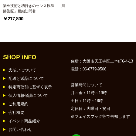
染め技術と柄行きのセンス抜群 「川
勝染匠」夏絽訪問着
￥217,800
ホーム
:: 布科絹
SHOP INFO
住所：大阪市天王寺区上本町6-4-13
電話：06-6779-9506
支払いについて
配送と返品について
営業時間について
特定商取引に基ずく表示
月～金：11時～19時
個人情報保護について
土日：11時～18時
ご利用規約
定休日：火曜日・祝日
会社概要
※フェイスブック等で告知します
イベント商品紹介
お問い合わせ