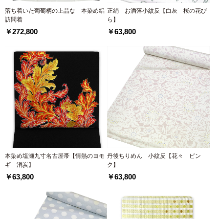
落ち着いた葡萄柄の上品な 本染め絽
正絹 お洒落小紋反【白灰 桜の花び
訪問着
ら】
￥272,800
￥63,800
本染め塩瀬九寸名古屋帯【情熱のヨモ
丹後ちりめん 小紋反【花々 ピン
ギ 消炭】
ク】
￥63,800
￥63,800