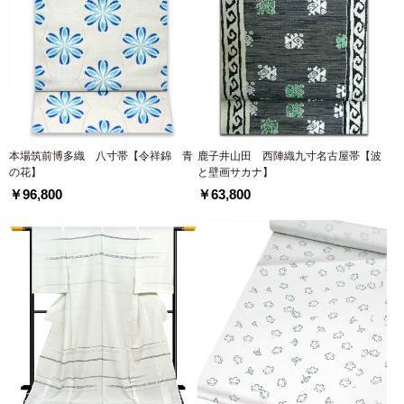
本場筑前博多織 八寸帯【令祥錦 青
鹿子井山田 西陣織九寸名古屋帯【波
の花】
と壁画サカナ】
￥96,800
￥63,800