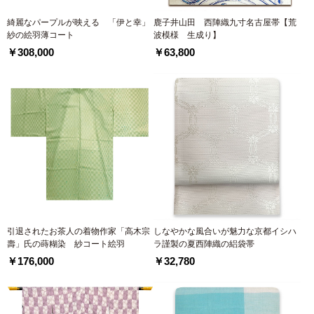
綺麗なパープルが映える 「伊と幸」
鹿子井山田 西陣織九寸名古屋帯【荒
紗の絵羽薄コート
波模様 生成り】
￥308,000
￥63,800
引退されたお茶人の着物作家「高木宗
しなやかな風合いが魅力な京都イシハ
壽」氏の蒔糊染 紗コート絵羽
ラ謹製の夏西陣織の絽袋帯
￥176,000
￥32,780