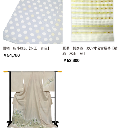
夏物 絽小紋反【水玉 青色】
夏帯 博多織 紗八寸名古屋帯【横
縞 水玉 黄】
￥54,780
￥52,800