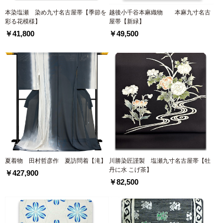
本染塩瀬 染め九寸名古屋帯【季節を
越後小千谷本麻織物 本麻九寸名古
彩る花模様】
屋帯【新緑】
￥41,800
￥49,500
夏着物 田村哲彦作 夏訪問着【滝】
川勝染匠謹製 塩瀬九寸名古屋帯【牡
丹に水 こげ茶】
￥427,900
￥82,500