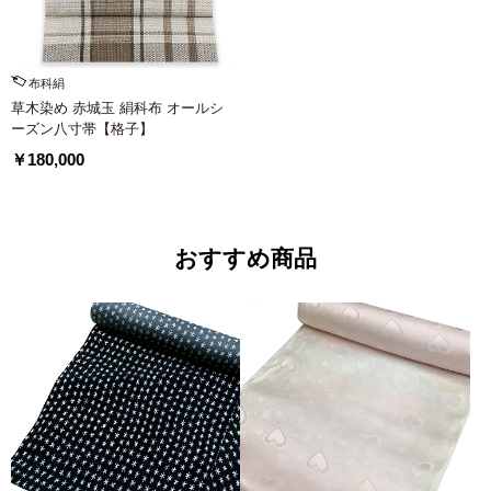
布科絹
草木染め 赤城玉 絹科布 オールシ
ーズン八寸帯【格子】
￥180,000
おすすめ商品