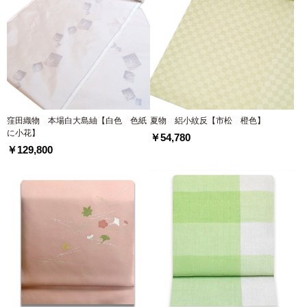
窪田織物 本場白大島紬【白色 色紙
夏物 絽小紋反【市松 橙色】
に小花】
￥54,780
￥129,800