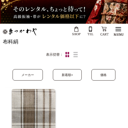
MENU
布科絹
表示切替：
メーカー
新着順+
価格