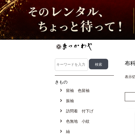
布
表示
きもの
留袖 色留袖
振袖
訪問着 付下げ
色無地 小紋
紬