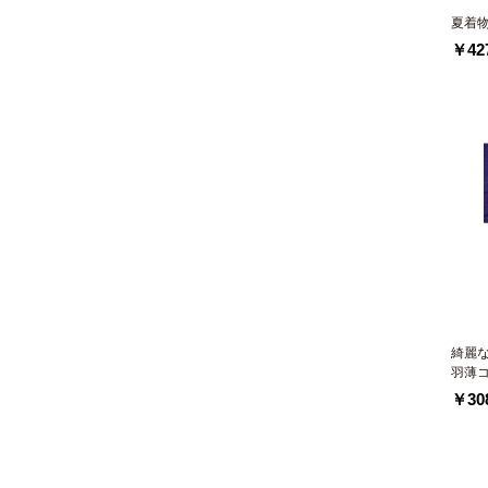
夏着
￥427
綺麗
羽薄
￥308