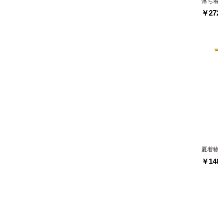
落ち
￥272
夏着
￥148