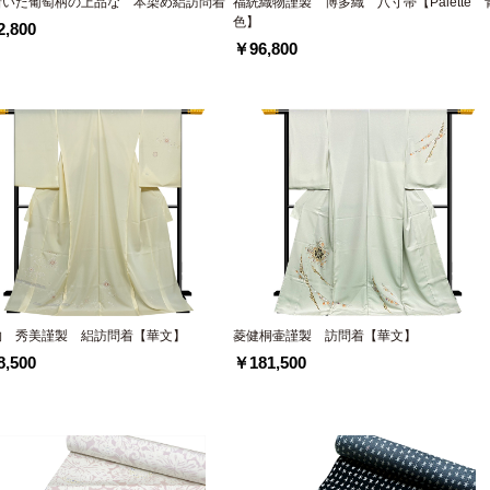
着いた葡萄柄の上品な 本染め絽訪問着
福絖織物謹製 博多織 八寸帯【Palette 
色】
,800
￥96,800
物 秀美謹製 絽訪問着【華文】
菱健桐壷謹製 訪問着【華文】
,500
￥181,500