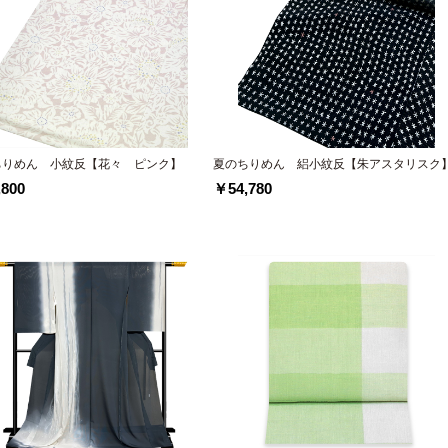
ちりめん 小紋反【花々 ピンク】
夏のちりめん 絽小紋反【朱アスタリスク
800
￥54,780