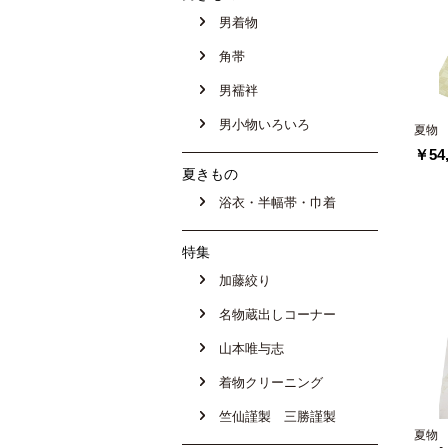
男着物
角帯
男襦袢
男小物いろいろ
夏物
￥54,
夏きもの
浴衣・半幅帯・巾着
特集
加藤絞り
名物蔵出しコーナー
山本唯与志
着物クリーニング
竺仙謹製 三勝謹製
夏物