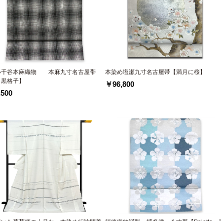
小千谷本麻織物 本麻九寸名古屋帯
本染め塩瀬九寸名古屋帯【満月に桜】
 黒格子】
￥96,800
500