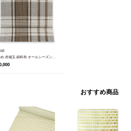
科絹
め 赤城玉 絹科布 オールシーズン八
【格子】
,000
おすすめ商品