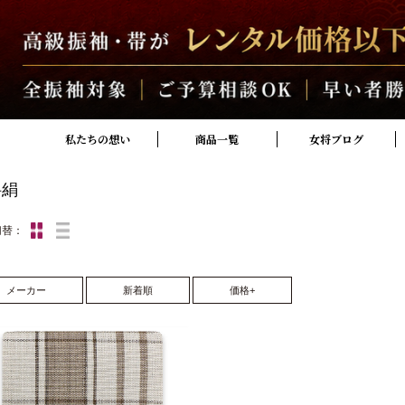
私たちの想い
商品一覧
女将ブログ
科絹
切替：
メーカー
新着順
価格+