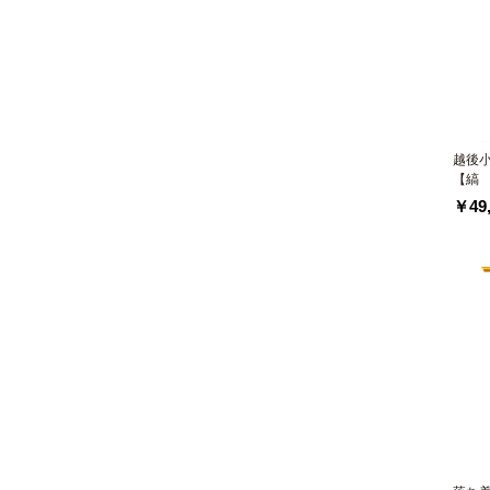
越後
【縞
￥49,