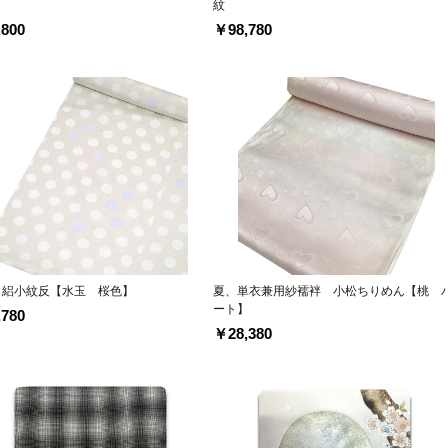
】
紋
800
￥98,780
 絽小紋反【水玉 桜色】
夏、単衣兼用紗襦袢 小松ちりめん【桃 
ート】
780
￥28,380