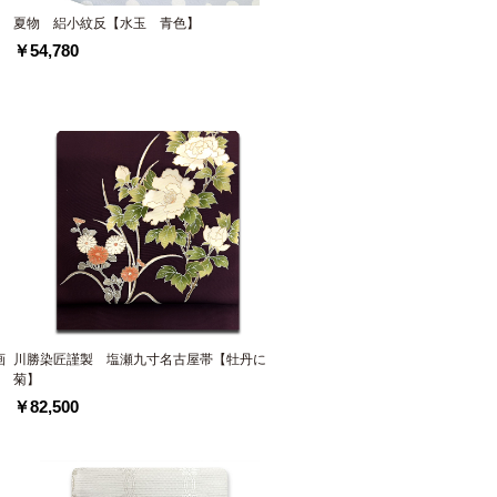
夏物 絽小紋反【水玉 青色】
￥54,780
画
川勝染匠謹製 塩瀬九寸名古屋帯【牡丹に
菊】
￥82,500