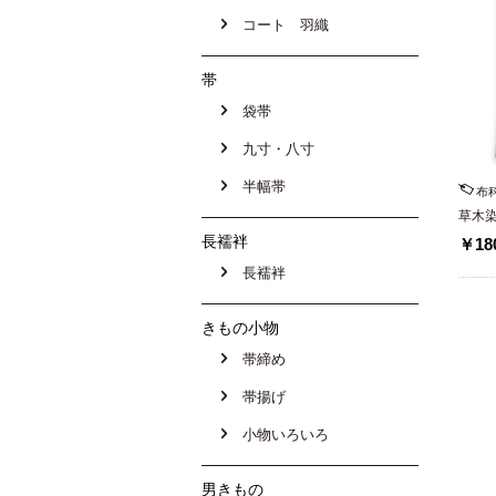
コート 羽織
帯
袋帯
九寸・八寸
半幅帯
布
草木染
寸帯
長襦袢
￥180
長襦袢
きもの小物
帯締め
帯揚げ
小物いろいろ
男きもの