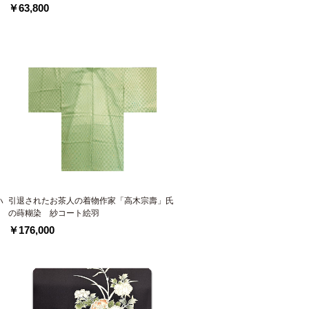
￥63,800
ハ
引退されたお茶人の着物作家「高木宗壽」氏
の蒔糊染 紗コート絵羽
￥176,000