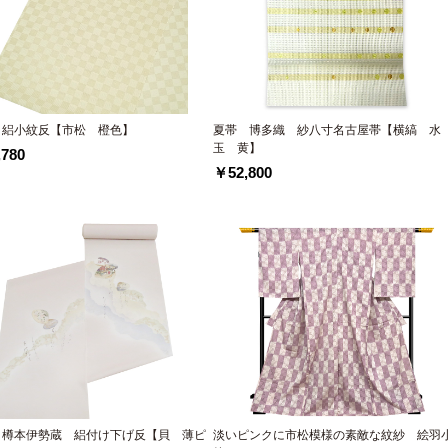
 絽小紋反【市松 橙色】
夏帯 博多織 紗八寸名古屋帯【横縞 水
玉 黄】
780
￥52,800
 樽本伊勢蔵 絽付け下げ反【貝 薄ピ
淡いピンクに市松模様の素敵な紋紗 絵羽