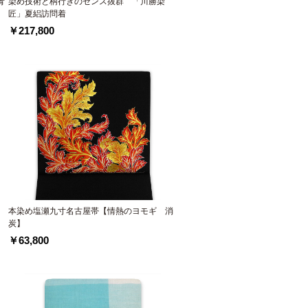
青
染め技術と柄行きのセンス抜群 「川勝染
匠」夏絽訪問着
￥217,800
本染め塩瀬九寸名古屋帯【情熱のヨモギ 消
炭】
￥63,800