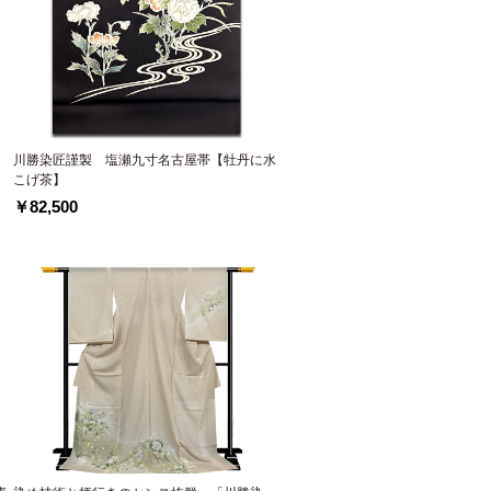
川勝染匠謹製 塩瀬九寸名古屋帯【牡丹に水
こげ茶】
￥82,500