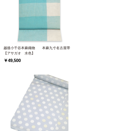
】
越後小千谷本麻織物 本麻九寸名古屋帯
【アサガオ 水色】
￥49,500