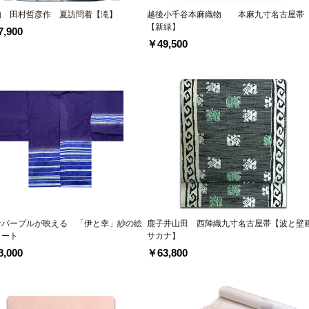
物 田村哲彦作 夏訪問着【滝】
越後小千谷本麻織物 本麻九寸名古屋帯
【新緑】
,900
￥49,500
なパープルが映える 「伊と幸」紗の絵
鹿子井山田 西陣織九寸名古屋帯【波と壁
コート
サカナ】
,000
￥63,800