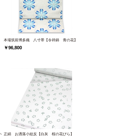
本場筑前博多織 八寸帯【令祥錦 青の花】
￥96,800
小
正絹 お洒落小紋反【白灰 桜の花びら】