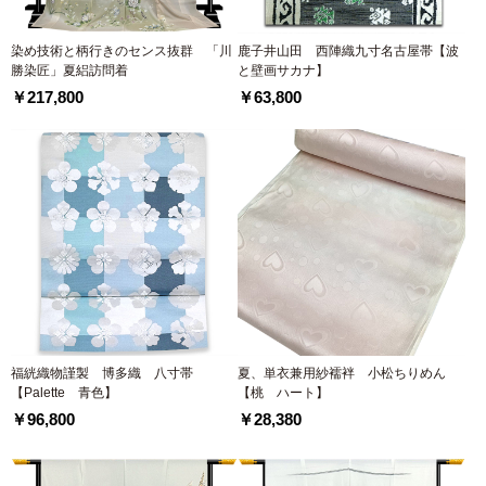
染め技術と柄行きのセンス抜群 「川
鹿子井山田 西陣織九寸名古屋帯【波
勝染匠」夏絽訪問着
と壁画サカナ】
￥217,800
￥63,800
福絖織物謹製 博多織 八寸帯
夏、単衣兼用紗襦袢 小松ちりめん
【Palette 青色】
【桃 ハート】
￥96,800
￥28,380