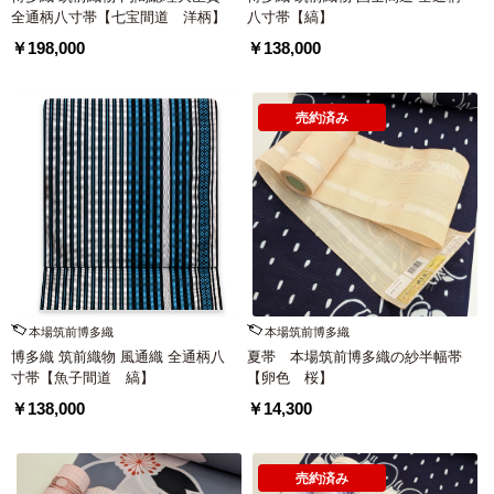
全通柄八寸帯【七宝間道 洋柄】
八寸帯【縞】
￥198,000
￥138,000
売約済み
本場筑前博多織
本場筑前博多織
博多織 筑前織物 風通織 全通柄八
夏帯 本場筑前博多織の紗半幅帯
寸帯【魚子間道 縞】
【卵色 桜】
￥138,000
￥14,300
売約済み