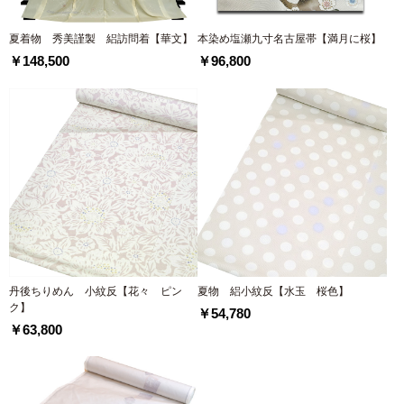
夏着物 秀美謹製 絽訪問着【華文】
本染め塩瀬九寸名古屋帯【満月に桜】
￥148,500
￥96,800
丹後ちりめん 小紋反【花々 ピン
夏物 絽小紋反【水玉 桜色】
ク】
￥54,780
￥63,800