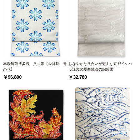
本場筑前博多織 八寸帯【令祥錦 青
しなやかな風合いが魅力な京都イシハ
の花】
ラ謹製の夏西陣織の絽袋帯
￥96,800
￥32,780