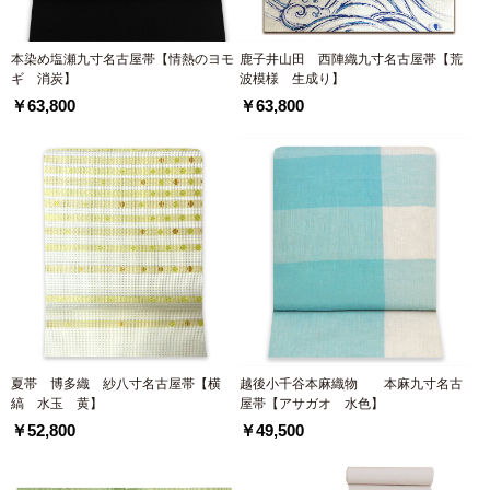
本染め塩瀬九寸名古屋帯【情熱のヨモ
鹿子井山田 西陣織九寸名古屋帯【荒
ギ 消炭】
波模様 生成り】
￥63,800
￥63,800
夏帯 博多織 紗八寸名古屋帯【横
越後小千谷本麻織物 本麻九寸名古
縞 水玉 黄】
屋帯【アサガオ 水色】
￥52,800
￥49,500