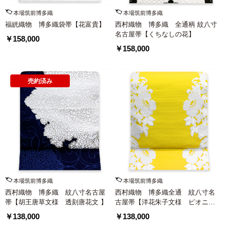
本場筑前博多織
本場筑前博多織
福絖織物 博多織袋帯【花富貴】
西村織物 博多織 全通柄 紋八寸
名古屋帯【くちなしの花】
￥158,000
￥158,000
売約済み
本場筑前博多織
本場筑前博多織
西村織物 博多織 紋八寸名古屋
西村織物 博多織全通 紋八寸名
帯【胡王唐草文様 透刻唐花文 】
古屋帯【洋花朱子文様 ピオニ
ー】
￥138,000
￥138,000