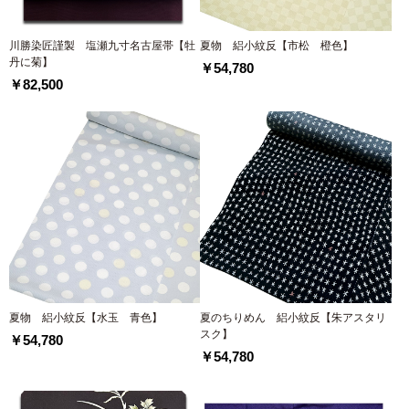
川勝染匠謹製 塩瀬九寸名古屋帯【牡
夏物 絽小紋反【市松 橙色】
丹に菊】
￥54,780
￥82,500
夏物 絽小紋反【水玉 青色】
夏のちりめん 絽小紋反【朱アスタリ
スク】
￥54,780
￥54,780