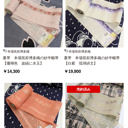
本場筑前博多織
本場筑前博多織
夏帯 本場筑前博多織の紗半幅帯
夏帯 本場筑前博多織の紗半幅帯
【珊瑚色 波縞に水玉】
【白紫 琉球絣文】
￥14,300
￥19,800
売約済み