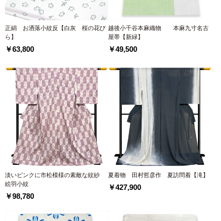
正絹 お洒落小紋反【白灰 桜の花び
越後小千谷本麻織物 本麻九寸名古
ら】
屋帯【新緑】
￥63,800
￥49,500
淡いピンクに市松模様の素敵な紋紗
夏着物 田村哲彦作 夏訪問着【滝】
絵羽小紋
￥427,900
￥98,780