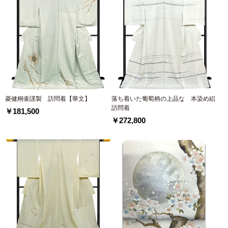
菱健桐壷謹製 訪問着【華文】
落ち着いた葡萄柄の上品な 本染め絽
訪問着
￥181,500
￥272,800