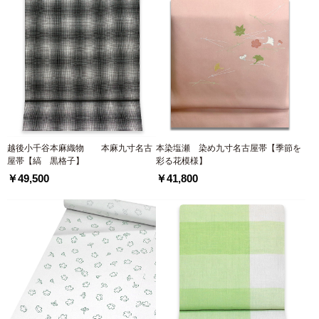
越後小千谷本麻織物 本麻九寸名古
本染塩瀬 染め九寸名古屋帯【季節を
屋帯【縞 黒格子】
彩る花模様】
￥49,500
￥41,800