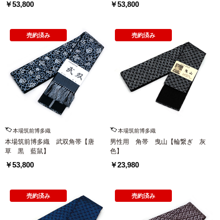
￥53,800
￥53,800
売約済み
売約済み
本場筑前博多織
本場筑前博多織
本場筑前博多織 武双角帯【唐
男性用 角帯 曳山【輪繋ぎ 灰
草 黒 藍鼠】
色】
￥53,800
￥23,980
売約済み
売約済み