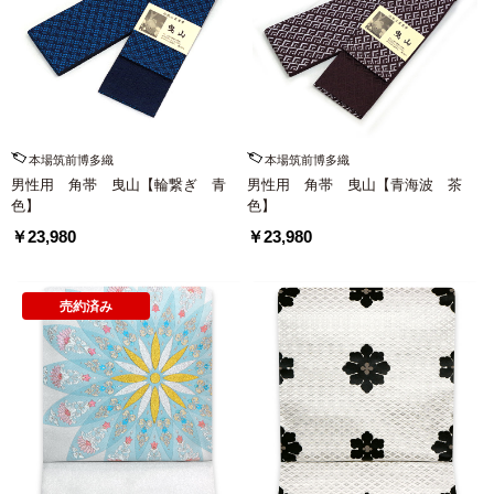
本場筑前博多織
本場筑前博多織
男性用 角帯 曳山【輪繋ぎ 青
男性用 角帯 曳山【青海波 茶
色】
色】
￥23,980
￥23,980
売約済み