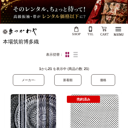
MENU
本場筑前博多織
表示切替：
1
から
21
を表示中 (商品の数:
21
)
メーカー-
新着順
価格
売約済み