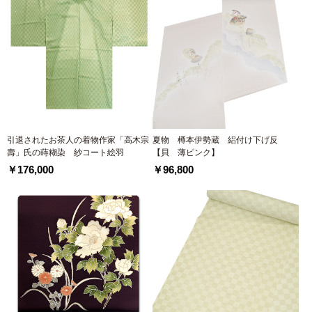
引退されたお茶人の着物作家「高木宗
夏物 樽本伊勢蔵 絽付け下げ反
壽」氏の蒔糊染 紗コート絵羽
【貝 薄ピンク】
￥176,000
￥96,800