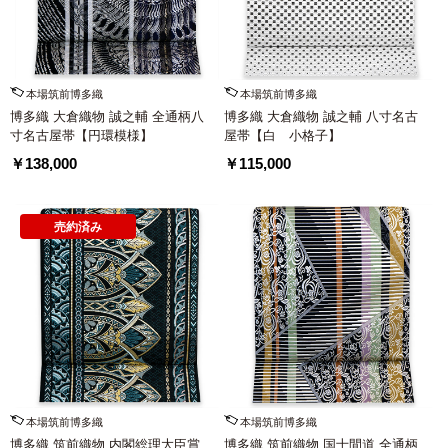
本場筑前博多織
本場筑前博多織
博多織 大倉織物 誠之輔 全通柄八
博多織 大倉織物 誠之輔 八寸名古
寸名古屋帯【円環模様】
屋帯【白 小格子】
￥138,000
￥115,000
売約済み
本場筑前博多織
本場筑前博多織
博多織 筑前織物 内閣総理大臣賞
博多織 筑前織物 国士間道 全通柄