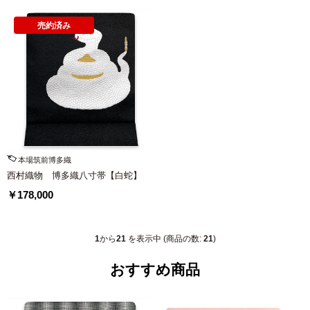
売約済み
本場筑前博多織
西村織物 博多織八寸帯【白蛇】
￥178,000
1
から
21
を表示中 (商品の数:
21
)
おすすめ商品