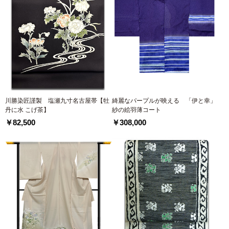
川勝染匠謹製 塩瀬九寸名古屋帯【牡
綺麗なパープルが映える 「伊と幸」
丹に水 こげ茶】
紗の絵羽薄コート
￥82,500
￥308,000