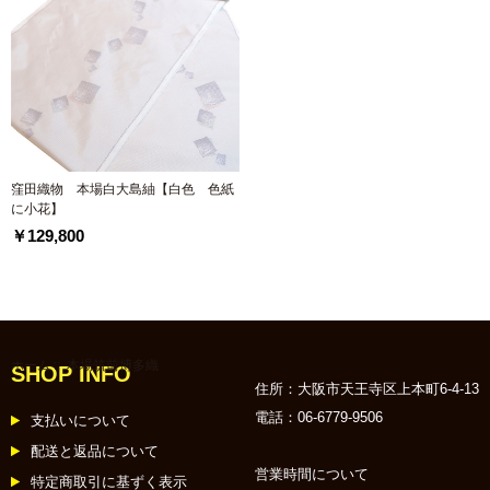
窪田織物 本場白大島紬【白色 色紙
に小花】
￥129,800
ホーム
:: 本場筑前博多織
SHOP INFO
住所：大阪市天王寺区上本町6-4-13
電話：06-6779-9506
支払いについて
配送と返品について
営業時間について
特定商取引に基ずく表示