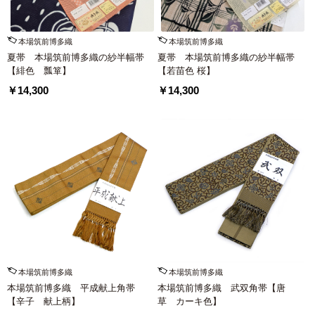
本場筑前博多織
本場筑前博多織
夏帯 本場筑前博多織の紗半幅帯
夏帯 本場筑前博多織の紗半幅帯
【緋色 瓢箪】
【若苗色 桜】
￥14,300
￥14,300
本場筑前博多織
本場筑前博多織
本場筑前博多織 平成献上角帯
本場筑前博多織 武双角帯【唐
【辛子 献上柄】
草 カーキ色】