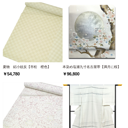
夏物 絽小紋反【市松 橙色】
本染め塩瀬九寸名古屋帯【満月に桜】
￥54,780
￥96,800