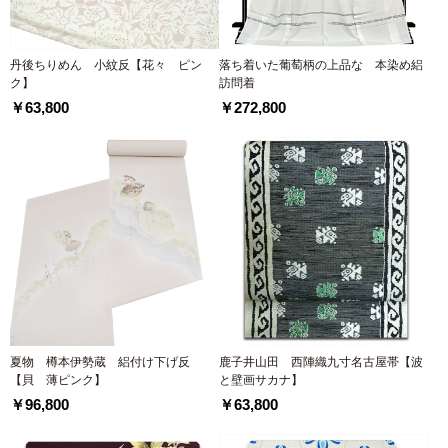
丹後ちりめん 小紋反【花々 ピン
落ち着いた葡萄柄の上品な 本染め絽
ク】
訪問着
￥63,800
￥272,800
夏物 樽本伊勢蔵 絽付け下げ反
鹿子井山田 西陣織九寸名古屋帯【波
【貝 薄ピンク】
と壁画サカナ】
￥96,800
￥63,800