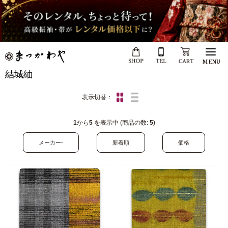
MENU
結城紬
表示切替：
1
から
5
を表示中 (商品の数:
5
)
メーカー-
新着順
価格