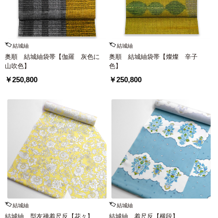
結城紬
結城紬
奥順 結城紬袋帯【伽羅 灰色に
奥順 結城紬袋帯【燦燦 辛子
山吹色】
色】
￥250,800
￥250,800
結城紬
結城紬
結城紬 型友禅着尺反【花々】
結城紬 着尺反【横段】