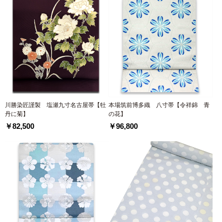
川勝染匠謹製 塩瀬九寸名古屋帯【牡
本場筑前博多織 八寸帯【令祥錦 青
丹に菊】
の花】
￥82,500
￥96,800