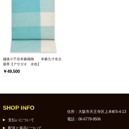
越後小千谷本麻織物 本麻九寸名古
屋帯【アサガオ 水色】
￥49,500
ホーム
:: 結城紬
SHOP INFO
住所：大阪市天王寺区上本町6-4-13
電話：06-6779-9506
支払いについて
配送と返品について