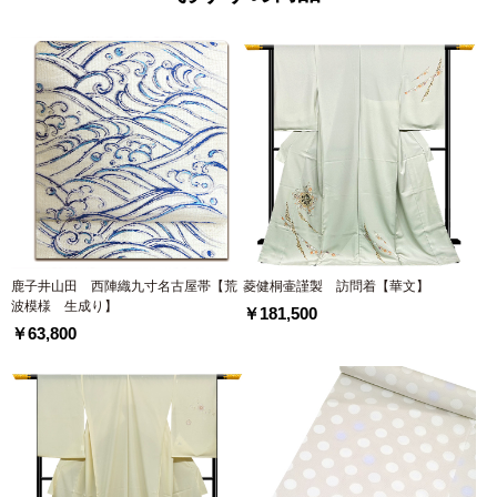
鹿子井山田 西陣織九寸名古屋帯【荒
菱健桐壷謹製 訪問着【華文】
波模様 生成り】
￥181,500
￥63,800