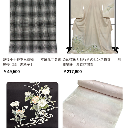
越後小千谷本麻織物 本麻九寸名古
染め技術と柄行きのセンス抜群 「川
屋帯【縞 黒格子】
勝染匠」夏絽訪問着
￥49,500
￥217,800