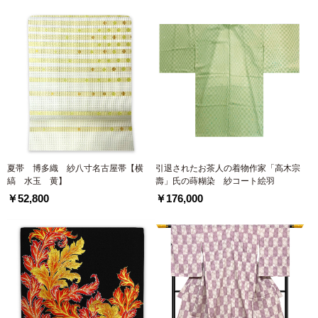
夏帯 博多織 紗八寸名古屋帯【横
引退されたお茶人の着物作家「高木宗
縞 水玉 黄】
壽」氏の蒔糊染 紗コート絵羽
￥52,800
￥176,000