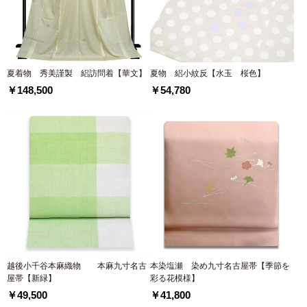
夏着物 秀美謹製 絽訪問着【華文】
夏物 絽小紋反【水玉 桜色】
￥148,500
￥54,780
越後小千谷本麻織物 本麻九寸名古
本染塩瀬 染め九寸名古屋帯【季節を
屋帯【新緑】
彩る花模様】
￥49,500
￥41,800