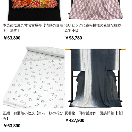
本染め塩瀬九寸名古屋帯【情熱のヨモ
淡いピンクに市松模様の素敵な紋紗
ギ 消炭】
絵羽小紋
￥63,800
￥98,780
正絹 お洒落小紋反【白灰 桜の花び
夏着物 田村哲彦作 夏訪問着【滝】
ら】
￥427,900
￥63,800