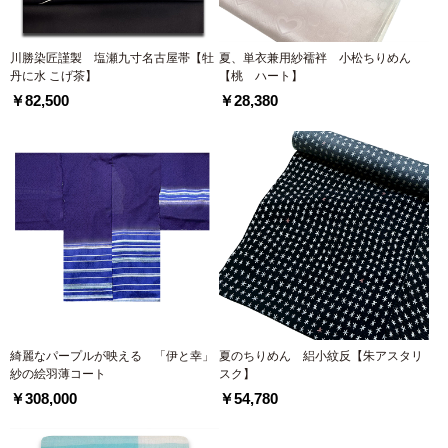
川勝染匠謹製 塩瀬九寸名古屋帯【牡
夏、単衣兼用紗襦袢 小松ちりめん
丹に水 こげ茶】
【桃 ハート】
￥82,500
￥28,380
綺麗なパープルが映える 「伊と幸」
夏のちりめん 絽小紋反【朱アスタリ
紗の絵羽薄コート
スク】
￥308,000
￥54,780