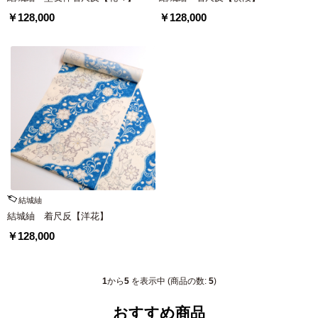
￥128,000
￥128,000
結城紬
結城紬 着尺反【洋花】
￥128,000
1
から
5
を表示中 (商品の数:
5
)
おすすめ商品