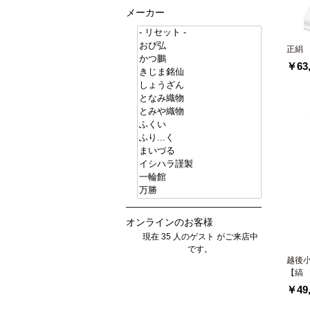
メーカー
正絹
￥63,
オンラインのお客様
現在 35 人のゲスト がご来店中
です。
越後
【縞
￥49,