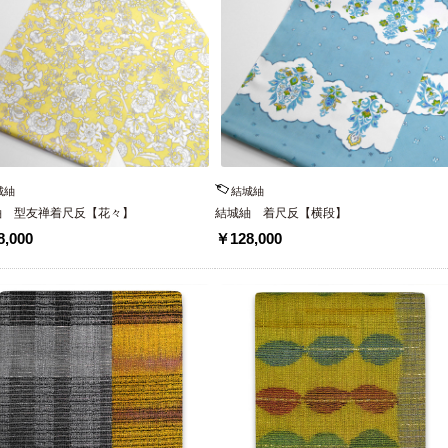
城紬
結城紬
紬 型友禅着尺反【花々】
結城紬 着尺反【横段】
,000
￥128,000