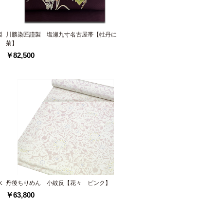
製
川勝染匠謹製 塩瀬九寸名古屋帯【牡丹に
菊】
￥82,500
水
丹後ちりめん 小紋反【花々 ピンク】
￥63,800