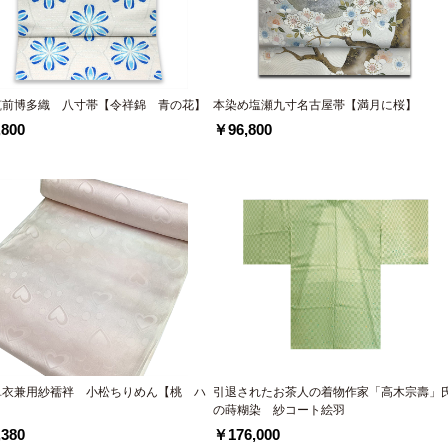
筑前博多織 八寸帯【令祥錦 青の花】
本染め塩瀬九寸名古屋帯【満月に桜】
800
￥96,800
単衣兼用紗襦袢 小松ちりめん【桃 ハ
引退されたお茶人の着物作家「高木宗壽」
】
の蒔糊染 紗コート絵羽
380
￥176,000