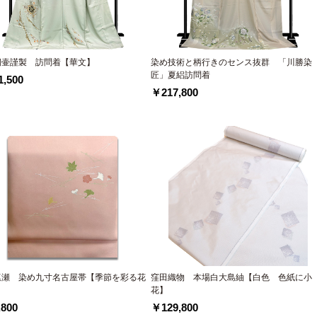
桐壷謹製 訪問着【華文】
染め技術と柄行きのセンス抜群 「川勝染
匠」夏絽訪問着
,500
￥217,800
塩瀬 染め九寸名古屋帯【季節を彩る花
窪田織物 本場白大島紬【白色 色紙に小
】
花】
800
￥129,800