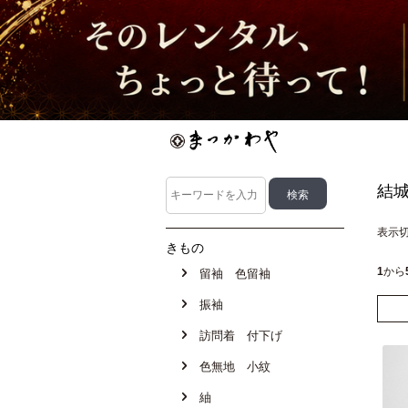
結
表示
きもの
1
から
留袖 色留袖
振袖
訪問着 付下げ
色無地 小紋
紬