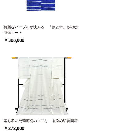
綺麗なパープルが映える 「伊と幸」紗の絵
羽薄コート
￥308,000
落ち着いた葡萄柄の上品な 本染め絽訪問着
￥272,800