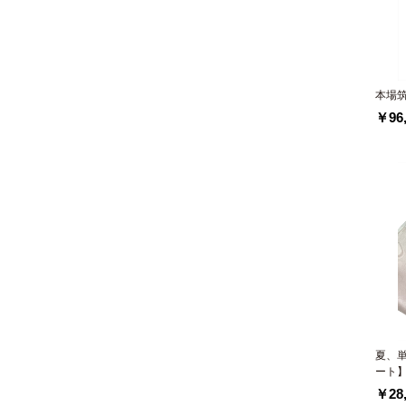
本場
￥96,
夏、
ート
￥28,