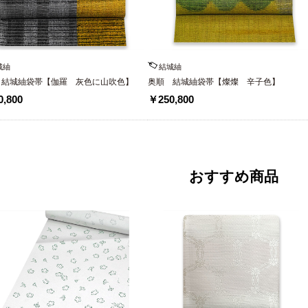
城紬
結城紬
 結城紬袋帯【伽羅 灰色に山吹色】
奥順 結城紬袋帯【燦燦 辛子色】
,800
￥250,800
おすすめ商品