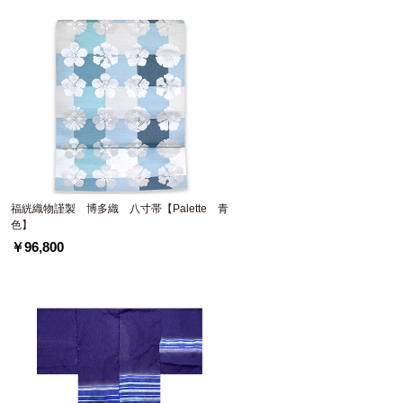
福絖織物謹製 博多織 八寸帯【Palette 青
色】
￥96,800