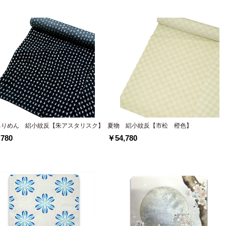
ちりめん 絽小紋反【朱アスタリスク】
夏物 絽小紋反【市松 橙色】
780
￥54,780