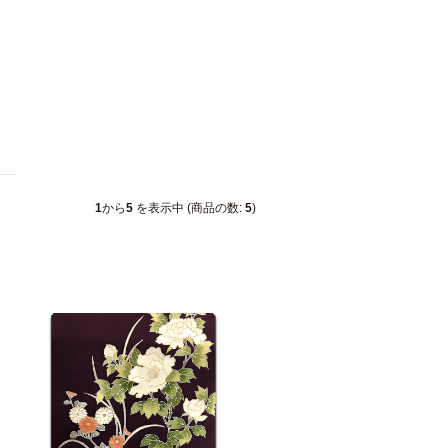
1
から
5
を表示中 (商品の数:
5
)