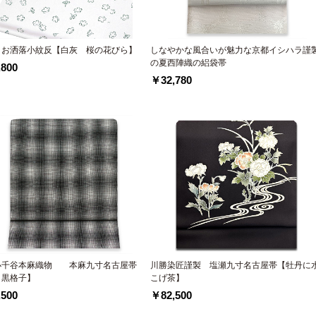
 お洒落小紋反【白灰 桜の花びら】
しなやかな風合いが魅力な京都イシハラ謹
の夏西陣織の絽袋帯
800
￥32,780
小千谷本麻織物 本麻九寸名古屋帯
川勝染匠謹製 塩瀬九寸名古屋帯【牡丹に
 黒格子】
こげ茶】
500
￥82,500