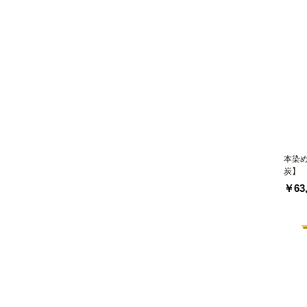
本染
炭】
￥63,