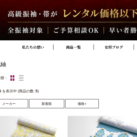
私たちの想い
商品一覧
女将ブログ
城紬
切替：
5
を表示中 (商品の数:
5
)
メーカー
新着順
価格+