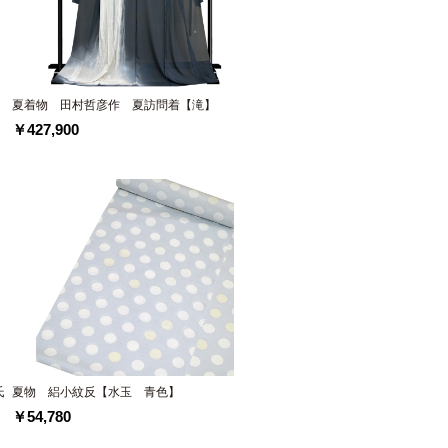
夏着物 田村哲彦作 夏訪問着【滝】
￥427,900
氏
夏物 絽小紋反【水玉 青色】
￥54,780