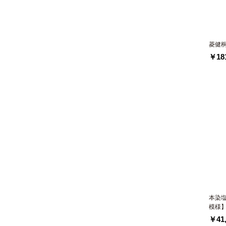
菱健
￥181
本染
模様
￥41,