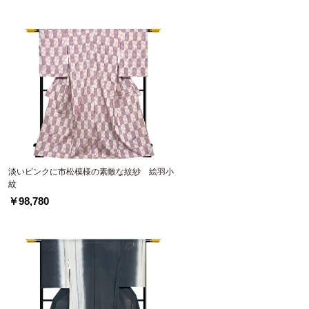
淡いピンクに市松模様の素敵な紋紗 絵羽小
紋
￥98,780