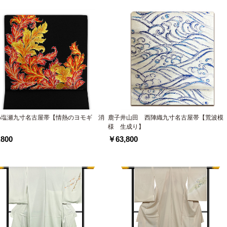
め塩瀬九寸名古屋帯【情熱のヨモギ 消
鹿子井山田 西陣織九寸名古屋帯【荒波模
様 生成り】
800
￥63,800