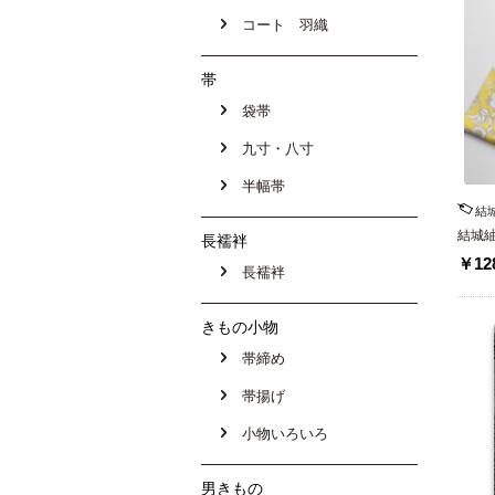
コート 羽織
帯
袋帯
九寸・八寸
半幅帯
結
結城
長襦袢
￥128
長襦袢
きもの小物
帯締め
帯揚げ
小物いろいろ
男きもの