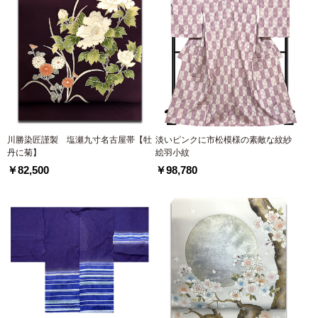
川勝染匠謹製 塩瀬九寸名古屋帯【牡
淡いピンクに市松模様の素敵な紋紗
丹に菊】
絵羽小紋
￥82,500
￥98,780