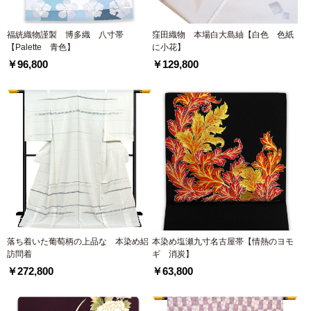
福絖織物謹製 博多織 八寸帯
窪田織物 本場白大島紬【白色 色紙
【Palette 青色】
に小花】
￥96,800
￥129,800
落ち着いた葡萄柄の上品な 本染め絽
本染め塩瀬九寸名古屋帯【情熱のヨモ
訪問着
ギ 消炭】
￥272,800
￥63,800