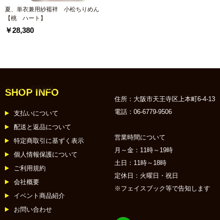
夏、単衣兼用紗襦袢 小松ちりめん
【桃 ハート】
￥28,380
ホーム
:: 高島織物
SHOP INFO
住所：大阪市天王寺区上本町6-4-13
電話：06-6779-9506
支払いについて
配送と返品について
営業時間について
特定商取引に基ずく表示
月～金：11時～19時
個人情報保護について
土日：11時～18時
ご利用規約
定休日：火曜日・祝日
会社概要
※フェイスブック等で告知します
イベント商品紹介
お問い合わせ