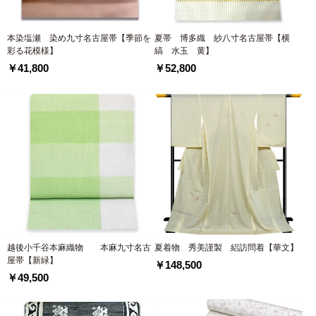
本染塩瀬 染め九寸名古屋帯【季節を
夏帯 博多織 紗八寸名古屋帯【横
彩る花模様】
縞 水玉 黄】
￥41,800
￥52,800
越後小千谷本麻織物 本麻九寸名古
夏着物 秀美謹製 絽訪問着【華文】
屋帯【新緑】
￥148,500
￥49,500