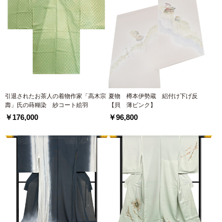
引退されたお茶人の着物作家「高木宗
夏物 樽本伊勢蔵 絽付け下げ反
壽」氏の蒔糊染 紗コート絵羽
【貝 薄ピンク】
￥176,000
￥96,800