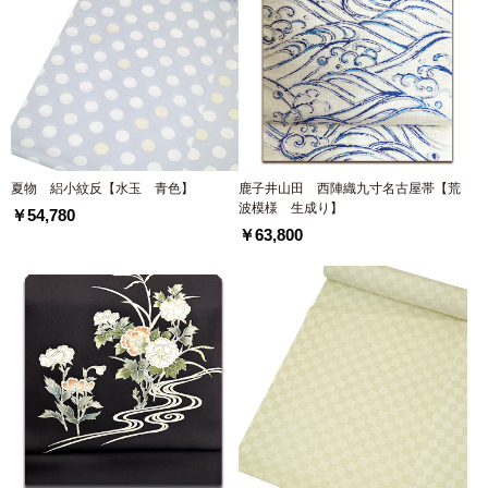
夏物 絽小紋反【水玉 青色】
鹿子井山田 西陣織九寸名古屋帯【荒
波模様 生成り】
￥54,780
￥63,800