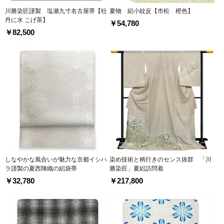
川勝染匠謹製 塩瀬九寸名古屋帯【牡
夏物 絽小紋反【市松 橙色】
丹に水 こげ茶】
￥54,780
￥82,500
しなやかな風合いが魅力な京都イシハ
染め技術と柄行きのセンス抜群 「川
ラ謹製の夏西陣織の絽袋帯
勝染匠」夏絽訪問着
￥32,780
￥217,800