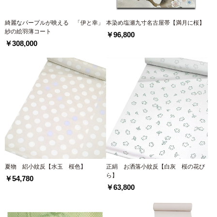
綺麗なパープルが映える 「伊と幸」
本染め塩瀬九寸名古屋帯【満月に桜】
紗の絵羽薄コート
￥96,800
￥308,000
夏物 絽小紋反【水玉 桜色】
正絹 お洒落小紋反【白灰 桜の花び
ら】
￥54,780
￥63,800