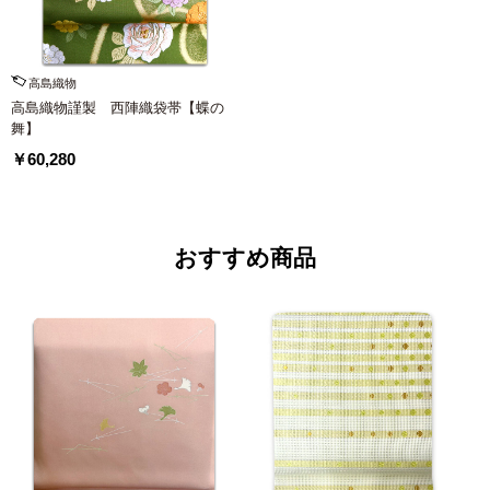
高島織物
高島織物謹製 西陣織袋帯【蝶の
舞】
￥60,280
おすすめ商品