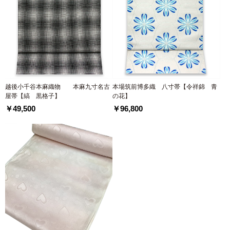
越後小千谷本麻織物 本麻九寸名古
本場筑前博多織 八寸帯【令祥錦 青
屋帯【縞 黒格子】
の花】
￥49,500
￥96,800