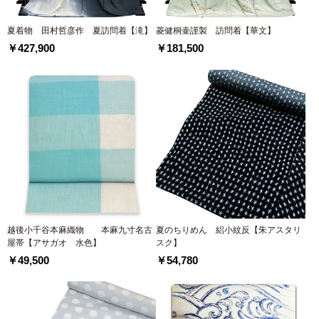
夏着物 田村哲彦作 夏訪問着【滝】
菱健桐壷謹製 訪問着【華文】
￥427,900
￥181,500
越後小千谷本麻織物 本麻九寸名古
夏のちりめん 絽小紋反【朱アスタリ
屋帯【アサガオ 水色】
スク】
￥49,500
￥54,780