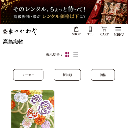
MENU
高島織物
表示切替：
メーカー
新着順
価格