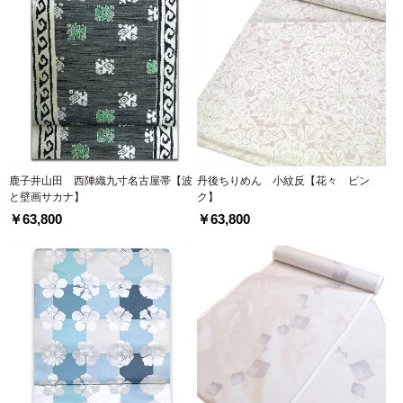
鹿子井山田 西陣織九寸名古屋帯【波
丹後ちりめん 小紋反【花々 ピン
と壁画サカナ】
ク】
￥63,800
￥63,800