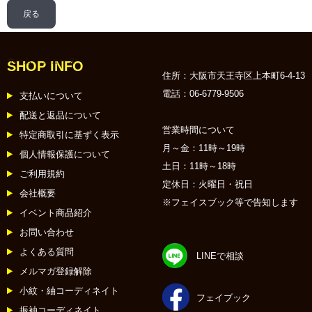
戻る
ホーム
:: ニュース
SHOP INFO
住所：大阪市天王寺区上本町6-4-13
電話：06-6779-9506
支払いについて
配送と返品について
営業時間について
特定商取引に基ずく表示
月～金：11時～19時
個人情報保護について
土日：11時～18時
ご利用規約
定休日：火曜日・祝日
会社概要
※フェイスブック等で告知します
イベント商品紹介
お問い合わせ
よくある質問
LINEで相談
メルマガ登録解除
小紋・紬コーディネイト
フェイブック
振袖コーディネイト