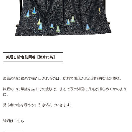
銀通し絹地 訪問着【流水に島】
漆黒の地に銀糸で描き出されるのは、総柄で表現された幻想的な流水模様。
静寂の中に螺旋を描くその波紋は、まるで夜の湖面に月光が揺らめくかのよう
に、
見る者の心を穏やかに引き込んでいきます。
詳細は
こちら