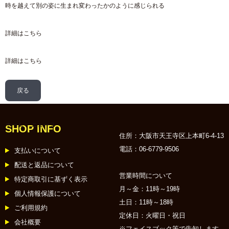
時を越えて別の姿に生まれ変わったかのように感じられる
詳細は
こちら
詳細は
こちら
戻る
ホーム
:: ニュース
SHOP INFO
住所：大阪市天王寺区上本町6-4-13
電話：06-6779-9506
支払いについて
配送と返品について
営業時間について
特定商取引に基ずく表示
月～金：11時～19時
個人情報保護について
土日：11時～18時
ご利用規約
定休日：火曜日・祝日
会社概要
※フェイスブック等で告知します