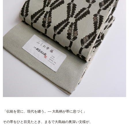
「伝統を背に、現代を纏う。― 大島柄が帯に息づく」
その帯をひと目見たとき、まるで大島紬の奥深い文様が、