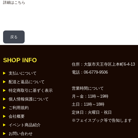
詳細は
こちら
戻る
ホーム
:: ニュース
SHOP INFO
住所：大阪市天王寺区上本町6-4-13
電話：06-6779-9506
支払いについて
配送と返品について
営業時間について
特定商取引に基ずく表示
月～金：11時～19時
個人情報保護について
土日：11時～18時
ご利用規約
定休日：火曜日・祝日
会社概要
※フェイスブック等で告知します
イベント商品紹介
お問い合わせ