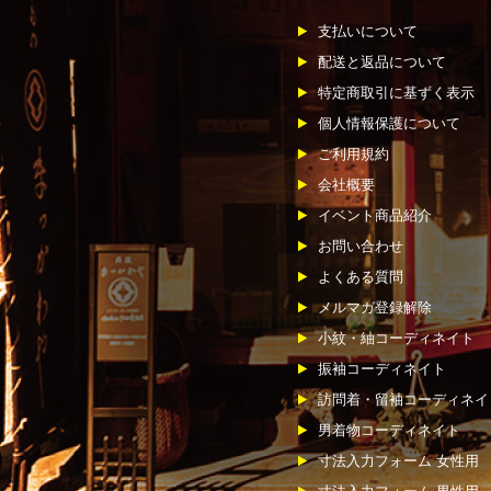
支払いについて
配送と返品について
特定商取引に基ずく表示
個人情報保護について
ご利用規約
会社概要
イベント商品紹介
お問い合わせ
よくある質問
メルマガ登録解除
小紋・紬コーディネイト
振袖コーディネイト
訪問着・留袖コーディネイ
男着物コーディネイト
寸法入力フォーム 女性用