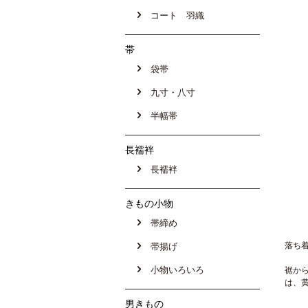
コート 羽織
帯
袋帯
九寸・八寸
半幅帯
長襦袢
長襦袢
きもの小物
帯締め
落ち
帯揚げ
小物いろいろ
裾か
は、
男きもの