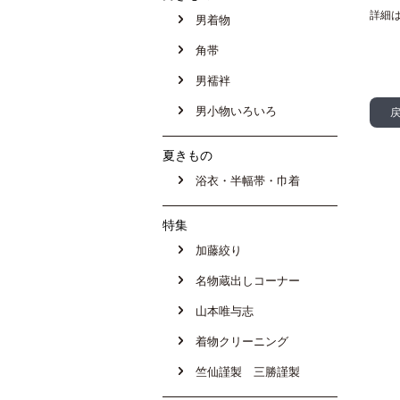
詳細
男着物
角帯
男襦袢
男小物いろいろ
夏きもの
浴衣・半幅帯・巾着
特集
加藤絞り
名物蔵出しコーナー
山本唯与志
着物クリーニング
竺仙謹製 三勝謹製