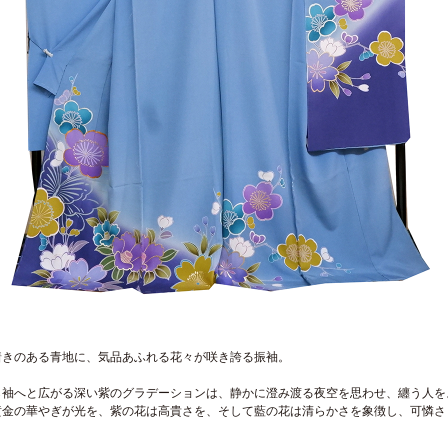
着きのある青地に、気品あふれる花々が咲き誇る振袖。
ら袖へと広がる深い紫のグラデーションは、静かに澄み渡る夜空を思わせ、纏う人を
黄金の華やぎが光を、紫の花は高貴さを、そして藍の花は清らかさを象徴し、可憐さ