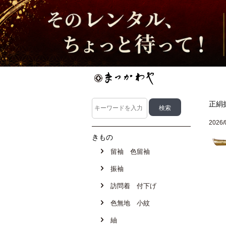
正絹
2026/
きもの
留袖 色留袖
振袖
訪問着 付下げ
色無地 小紋
紬