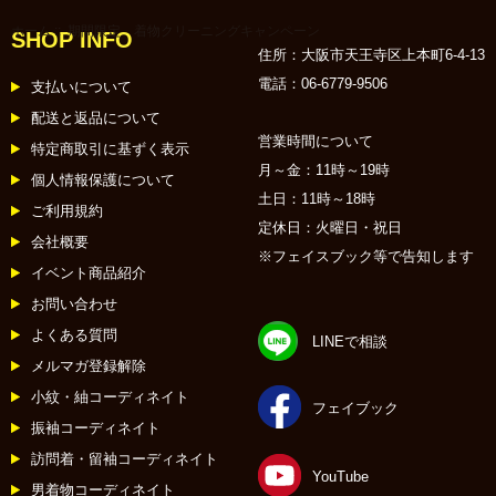
ホーム
:: 期間限定 着物クリーニングキャンペーン
SHOP INFO
住所：大阪市天王寺区上本町6-4-13
電話：06-6779-9506
支払いについて
配送と返品について
営業時間について
特定商取引に基ずく表示
月～金：11時～19時
個人情報保護について
土日：11時～18時
ご利用規約
定休日：火曜日・祝日
会社概要
※フェイスブック等で告知します
イベント商品紹介
お問い合わせ
例えば、黒留袖＋振袖＋襦袢が期間中
10,780円
よくある質問
LINEで相談
メルマガ登録解除
小紋・紬コーディネイト
フェイブック
振袖コーディネイト
4点目以降は1点につき
訪問着・留袖コーディネイト
3,520
YouTube
男着物コーディネイト