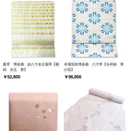
夏帯 博多織 紗八寸名古屋帯【横
本場筑前博多織 八寸帯【令祥錦 青
縞 水玉 黄】
の花】
￥52,800
￥96,800