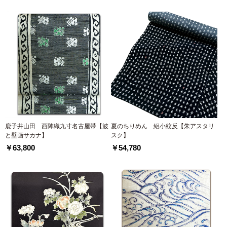
鹿子井山田 西陣織九寸名古屋帯【波
夏のちりめん 絽小紋反【朱アスタリ
と壁画サカナ】
スク】
￥63,800
￥54,780