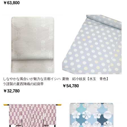
￥63,800
しなやかな風合いが魅力な京都イシハ
夏物 絽小紋反【水玉 青色】
ラ謹製の夏西陣織の絽袋帯
￥54,780
￥32,780