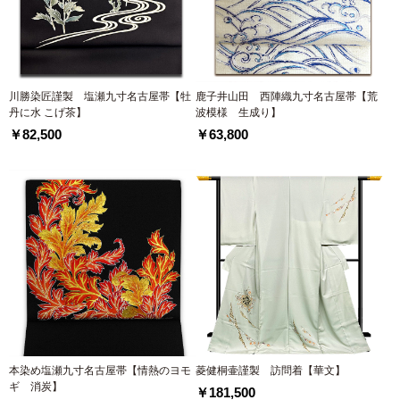
川勝染匠謹製 塩瀬九寸名古屋帯【牡
鹿子井山田 西陣織九寸名古屋帯【荒
丹に水 こげ茶】
波模様 生成り】
￥82,500
￥63,800
本染め塩瀬九寸名古屋帯【情熱のヨモ
菱健桐壷謹製 訪問着【華文】
ギ 消炭】
￥181,500