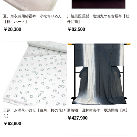
夏、単衣兼用紗襦袢 小松ちりめん
川勝染匠謹製 塩瀬九寸名古屋帯【牡
【桃 ハート】
丹に菊】
￥28,380
￥82,500
正絹 お洒落小紋反【白灰 桜の花び
夏着物 田村哲彦作 夏訪問着【滝】
ら】
￥427,900
￥63,800