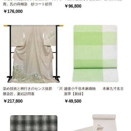
壽」氏の蒔糊染 紗コート絵羽
￥96,800
￥176,000
染め技術と柄行きのセンス抜群 「川
越後小千谷本麻織物 本麻九寸名古
勝染匠」夏絽訪問着
屋帯【新緑】
￥217,800
￥49,500