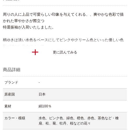
周りの人に上品で可愛らしい印象を与えてくれる、、爽やかな色彩で描
かれた華やかさが際立つ
特選振袖が入荷いたしました。
柄ゆきは淡い水色をベースにしてピンクやクリーム色といった優しい色
彩がぼかし染めによって
更に読んでみる
大胆に色分けされた仕上がり。
そこに檜扇や松、菊や牡丹、桜などの愛らしい花々が美しく描かれ、ま
た豪華な金駒刺繍によって
商品詳細
華やかな彩りもプラスしてくれています。
ブランド
-
絹地にも浮かび上がるように小花の地紋が入っており、より着姿に高級
感を与えてくれることでしょう。
原産国
日本
花以外にも毬や扇といった昔から愛され続けている和柄も大胆に描かれ
ており、振袖らしい
素材
絹100％
魅力的な一枚となります。
振袖は可愛く上品に着こなしたいという女の子に特におすすめしたい振
カラー・模様
水色、ピンク色、緑色、橙色、赤色、茶色など・檜
袖です。
扇、松、菊、牡丹、桜などの花々
素敵な成人式の思い出になるように、大切な娘さまを彩る振袖にいかが