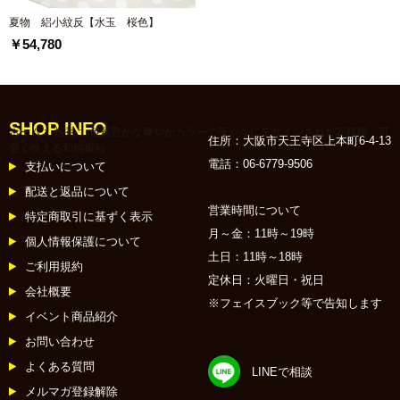
夏物 絽小紋反【水玉 桜色】
￥54,780
SHOP INFO
ホーム
::
振袖
:: 色彩豊かな爽やかカラーで華やかにデザインされた花模様 可
住所：大阪市天王寺区上本町6-4-13
愛く映える和柄振袖
電話：06-6779-9506
支払いについて
配送と返品について
営業時間について
特定商取引に基ずく表示
月～金：11時～19時
個人情報保護について
土日：11時～18時
ご利用規約
定休日：火曜日・祝日
会社概要
※フェイスブック等で告知します
イベント商品紹介
お問い合わせ
よくある質問
LINEで相談
メルマガ登録解除