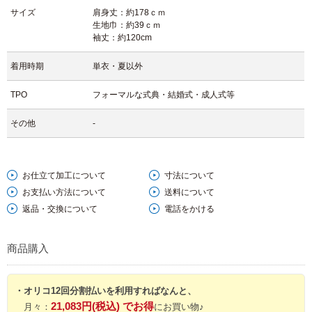
サイズ
肩身丈：約178ｃｍ
でしょうか。
生地巾：約39ｃｍ
【文章 住谷】
袖丈：約120cm
着用時期
単衣・夏以外
TPO
フォーマルな式典・結婚式・成人式等
その他
-
お仕立て加工について
寸法について
お支払い方法について
送料について
返品・交換について
電話をかける
商品購入
・オリコ12回分割払いを利用すればなんと、
21,083円(税込) でお得
月々：
にお買い物♪