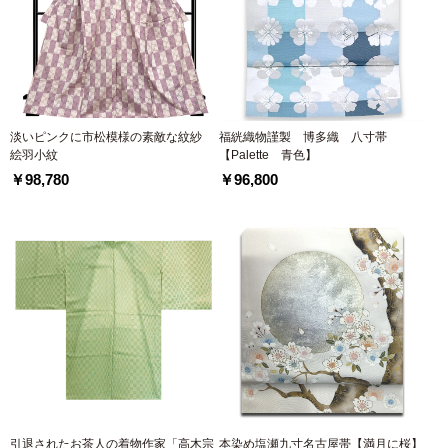
淡いピンクに市松模様の素敵な紋紗
福絖織物謹製 博多織 八寸帯
絵羽小紋
【Palette 青色】
￥98,780
￥96,800
引退されたお茶人の着物作家「高木宗
本染め塩瀬九寸名古屋帯【満月に桜】