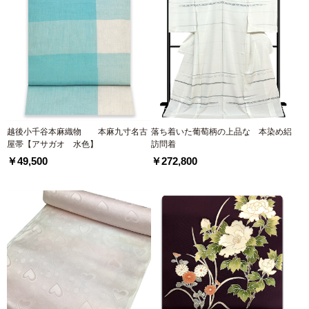
越後小千谷本麻織物 本麻九寸名古
落ち着いた葡萄柄の上品な 本染め絽
屋帯【アサガオ 水色】
訪問着
￥49,500
￥272,800