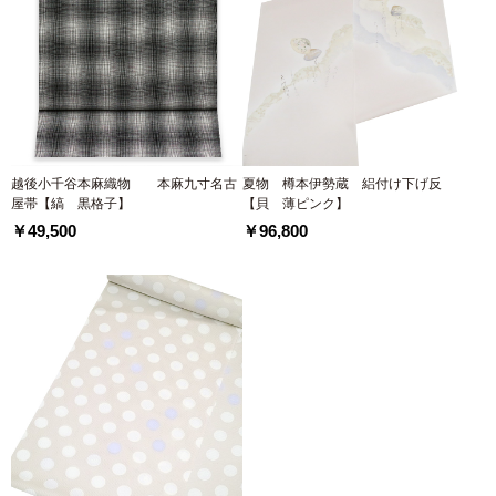
越後小千谷本麻織物 本麻九寸名古
夏物 樽本伊勢蔵 絽付け下げ反
屋帯【縞 黒格子】
【貝 薄ピンク】
￥49,500
￥96,800