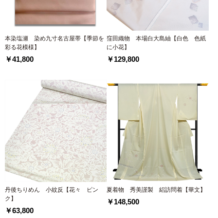
本染塩瀬 染め九寸名古屋帯【季節を
窪田織物 本場白大島紬【白色 色紙
彩る花模様】
に小花】
￥41,800
￥129,800
丹後ちりめん 小紋反【花々 ピン
夏着物 秀美謹製 絽訪問着【華文】
ク】
￥148,500
￥63,800