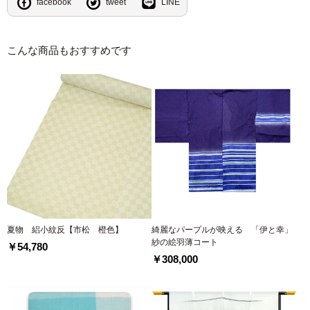
facebook
tweet
LINE
こんな商品もおすすめです
夏物 絽小紋反【市松 橙色】
綺麗なパープルが映える 「伊と幸」
紗の絵羽薄コート
￥54,780
￥308,000