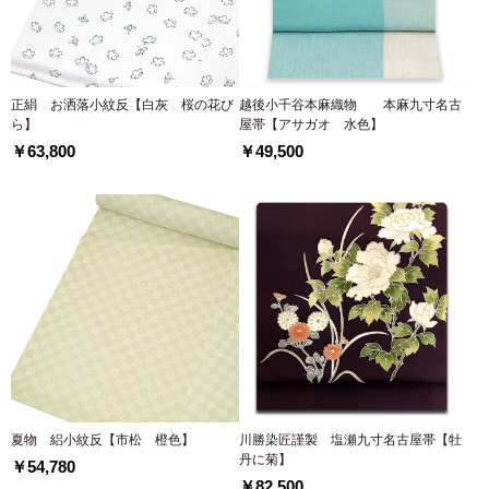
正絹 お洒落小紋反【白灰 桜の花び
越後小千谷本麻織物 本麻九寸名古
ら】
屋帯【アサガオ 水色】
￥63,800
￥49,500
夏物 絽小紋反【市松 橙色】
川勝染匠謹製 塩瀬九寸名古屋帯【牡
丹に菊】
￥54,780
￥82,500