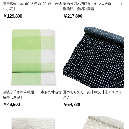
窪田織物 本場白大島紬【白色 色紙
染め技術と柄行きのセンス抜群 「川
に小花】
勝染匠」夏絽訪問着
￥129,800
￥217,800
越後小千谷本麻織物 本麻九寸名古
夏のちりめん 絽小紋反【朱アスタリ
屋帯【新緑】
スク】
￥49,500
￥54,780