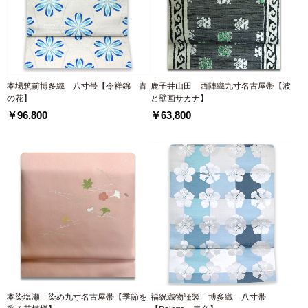
本場筑前博多織 八寸帯【令祥錦 青
鹿子井山田 西陣織九寸名古屋帯【波
の花】
と壁画サカナ】
￥96,800
￥63,800
本染塩瀬 染め九寸名古屋帯【季節を
福絖織物謹製 博多織 八寸帯