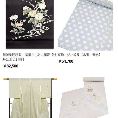
川勝染匠謹製 塩瀬九寸名古屋帯【牡
夏物 絽小紋反【水玉 青色】
丹に水 こげ茶】
￥54,780
￥82,500