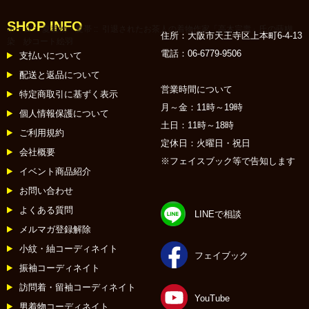
SHOP INFO
ホーム
::
夏着物・夏帯
:: 引退されたお茶人の着物作家「高木宗壽」氏の蒔糊
住所：大阪市天王寺区上本町6-4-13
染 紗コート絵羽
電話：06-6779-9506
支払いについて
配送と返品について
営業時間について
特定商取引に基ずく表示
月～金：11時～19時
個人情報保護について
土日：11時～18時
ご利用規約
定休日：火曜日・祝日
会社概要
※フェイスブック等で告知します
イベント商品紹介
お問い合わせ
よくある質問
LINEで相談
メルマガ登録解除
小紋・紬コーディネイト
フェイブック
振袖コーディネイト
訪問着・留袖コーディネイト
YouTube
男着物コーディネイト