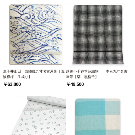
鹿子井山田 西陣織九寸名古屋帯【荒
越後小千谷本麻織物 本麻九寸名古
波模様 生成り】
屋帯【縞 黒格子】
￥63,800
￥49,500