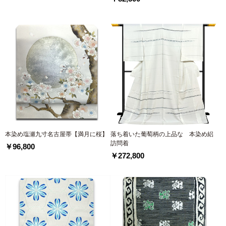
本染め塩瀬九寸名古屋帯【満月に桜】
落ち着いた葡萄柄の上品な 本染め絽
訪問着
￥96,800
￥272,800