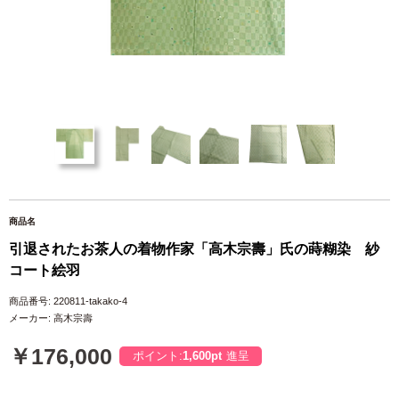
商品名
引退されたお茶人の着物作家「高木宗壽」氏の蒔糊染 紗
コート絵羽
商品番号: 220811-takako-4
メーカー: 高木宗壽
￥176,000
ポイント:
1,600pt
進呈