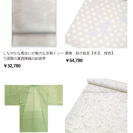
しなやかな風合いが魅力な京都イシハ
夏物 絽小紋反【水玉 桜色】
ラ謹製の夏西陣織の絽袋帯
￥54,780
￥32,780