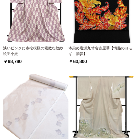
淡いピンクに市松模様の素敵な紋紗
本染め塩瀬九寸名古屋帯【情熱のヨモ
絵羽小紋
ギ 消炭】
￥98,780
￥63,800