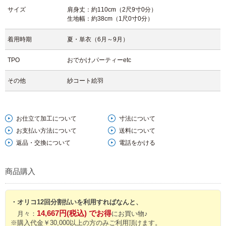
高木宗壽氏は現在は残念なことに着物創作を引退されており、今後はも
サイズ
肩身丈：約110cm（2尺9寸0分）
生地幅：約38cm（1尺0寸0分）
う見ることが出来なくなってしまう希少なお着物になりましたので、お
目に留まりましたら、是非に…
着用時期
夏・単衣（6月～9月）
【文章 髙畑瑞樹】
TPO
おでかけ,パーティーetc
その他
紗コート絵羽
お仕立て加工について
寸法について
お支払い方法について
送料について
返品・交換について
電話をかける
商品購入
・オリコ12回分割払いを利用すればなんと、
14,667円(税込) でお得
月々：
にお買い物♪
※購入代金￥30,000以上の方のみご利用頂けます。