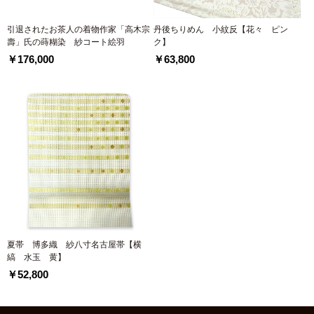
引退されたお茶人の着物作家「高木宗
丹後ちりめん 小紋反【花々 ピン
壽」氏の蒔糊染 紗コート絵羽
ク】
￥176,000
￥63,800
夏帯 博多織 紗八寸名古屋帯【横
縞 水玉 黄】
￥52,800