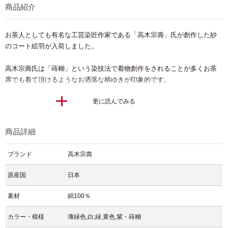
商品紹介
お茶人としても有名な工芸染匠作家である「高木宗壽」氏が創作した紗
のコート絵羽が入荷しました。
高木宗壽氏は「蒔糊」という染技法で着物創作をされることが多くお茶
席でも着て頂けるようなお洒落な柄ゆきが印象的です。
更に読んでみる
コチラのコート絵羽は、そんな蒔糊技法を使って染められた一枚でござ
います。
蒔糊とは江戸時代から受け継がれている友禅技法で糊を竹皮に塗り付け
商品詳細
て乾かし、乾燥した糊を細かく砕いたものを染料にまぜて色糊を作り、
それを布地に蒔いて水を吹き付けて糊を定着させて染めていく技法で
ブランド
高木宗壽
す。
原産国
日本
爽やかなグリーンの美しい地色には、白や紫、黄色などの色彩で散りば
められるように模様付けされた蒔糊の柄が映えた一枚でございます。
素材
絹100％
地色に合った鮮やかな柄模様はとても華やかですので、夏シーズンには
うってつけです。
カラー・模様
薄緑色,白,緑,黄色,紫・蒔糊