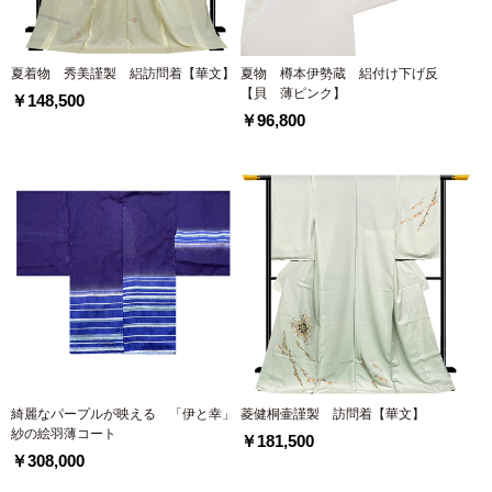
夏着物 秀美謹製 絽訪問着【華文】
夏物 樽本伊勢蔵 絽付け下げ反
【貝 薄ピンク】
￥148,500
￥96,800
綺麗なパープルが映える 「伊と幸」
菱健桐壷謹製 訪問着【華文】
紗の絵羽薄コート
￥181,500
￥308,000