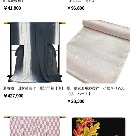
彩る花模様】
【Palette 青色】
￥41,800
￥96,800
夏着物 田村哲彦作 夏訪問着【滝】
夏、単衣兼用紗襦袢 小松ちりめん
【桃 ハート】
￥427,900
￥28,380