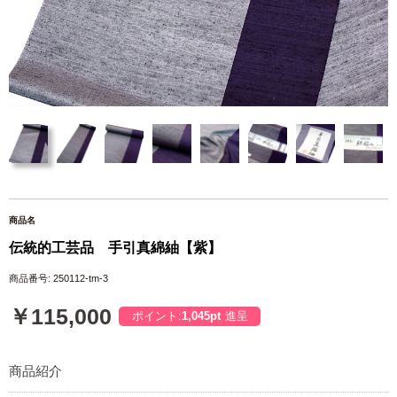
商品名
伝統的工芸品 手引真綿紬【紫】
商品番号: 250112-tm-3
￥115,000
ポイント:
1,045pt
進呈
商品紹介