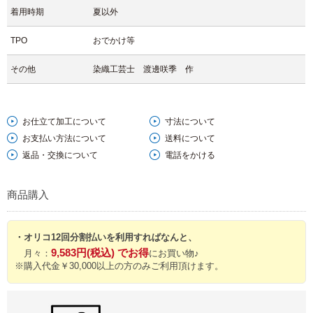
着用時期
夏以外
TPO
おでかけ等
その他
染織工芸士 渡邊咲季 作
お仕立て加工について
寸法について
お支払い方法について
送料について
返品・交換について
電話をかける
商品購入
・オリコ12回分割払いを利用すればなんと、
9,583円(税込) でお得
月々：
にお買い物♪
※購入代金￥30,000以上の方のみご利用頂けます。