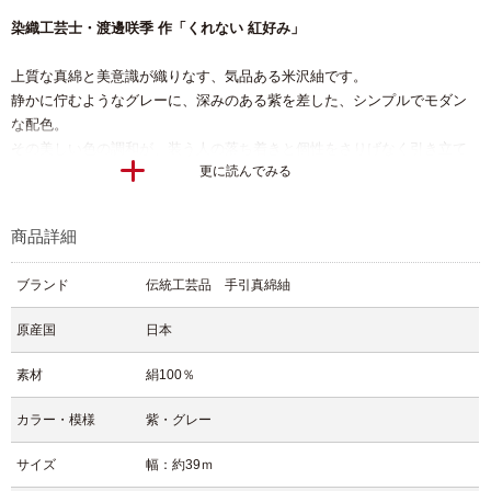
染織工芸士・渡邊咲季 作「くれない 紅好み」
上質な真綿と美意識が織りなす、気品ある米沢紬です。
静かに佇むようなグレーに、深みのある紫を差した、シンプルでモダン
な配色。
その美しい色の調和が、装う人の落ち着きと個性をさりげなく引き立て
更に読んでみる
ます。
こちらは伝統を受け継ぐ染織工芸士・渡邊咲季氏による作品。
商品詳細
素材には手引きの真綿糸を用い、ふっくらとした質感と自然な光沢が、
肌にやさしく、見た目にも豊かな表情をもたらします。
ブランド
伝統工芸品 手引真綿紬
真綿ならではの風合いが、全体に温もりを感じさせ、日常のおしゃれ着
原産国
日本
としても心地よく楽しめる一枚。
無地感覚で帯合わせもしやすく、コーディネートの幅が広がります。
素材
絹100％
伝統の中に息づく現代の感性。
カラー・模様
紫・グレー
素朴な味わいの中に、つくり手の丁寧な想いが込められた米沢紬です。
さりげなく上質を求める大人の装いに、ぜひ、どうぞ。
サイズ
幅：約39ｍ
【文章 住谷】