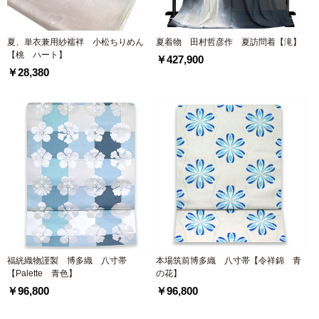
夏、単衣兼用紗襦袢 小松ちりめん
夏着物 田村哲彦作 夏訪問着【滝】
【桃 ハート】
￥427,900
￥28,380
福絖織物謹製 博多織 八寸帯
本場筑前博多織 八寸帯【令祥錦 青
【Palette 青色】
の花】
￥96,800
￥96,800