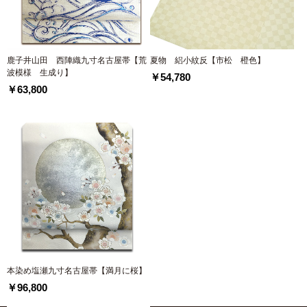
鹿子井山田 西陣織九寸名古屋帯【荒
夏物 絽小紋反【市松 橙色】
波模様 生成り】
￥54,780
￥63,800
本染め塩瀬九寸名古屋帯【満月に桜】
￥96,800