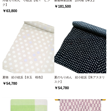
丹後ちりめん 小紋反【花々 ピン
菱健桐壷謹製 訪問着【華文】
ク】
￥181,500
￥63,800
夏物 絽小紋反【水玉 桜色】
夏のちりめん 絽小紋反【朱アスタリ
スク】
￥54,780
￥54,780