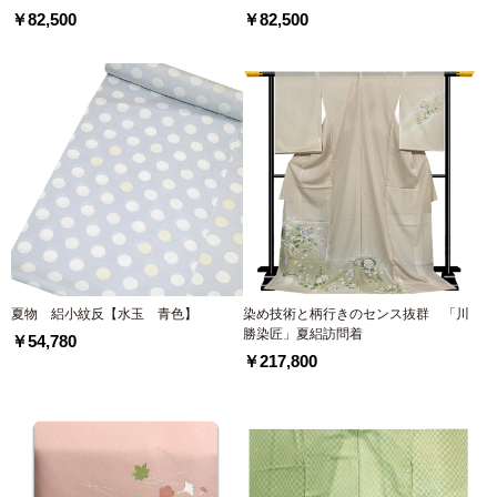
￥82,500
￥82,500
夏物 絽小紋反【水玉 青色】
染め技術と柄行きのセンス抜群 「川
勝染匠」夏絽訪問着
￥54,780
￥217,800