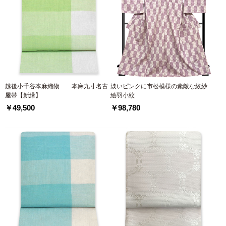
越後小千谷本麻織物 本麻九寸名古
淡いピンクに市松模様の素敵な紋紗
屋帯【新緑】
絵羽小紋
￥49,500
￥98,780