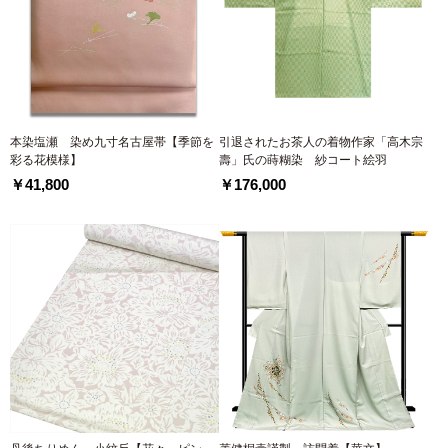
本染塩瀬 染め九寸名古屋帯【季節を
引退されたお茶人の着物作家「高木宗
彩る花模様】
壽」氏の蒔糊染 紗コート絵羽
￥41,800
￥176,000