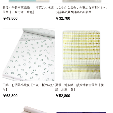
越後小千谷本麻織物 本麻九寸名古
しなやかな風合いが魅力な京都イシハ
屋帯【アサガオ 水色】
ラ謹製の夏西陣織の絽袋帯
￥49,500
￥32,780
正絹 お洒落小紋反【白灰 桜の花び
夏帯 博多織 紗八寸名古屋帯【横
ら】
縞 水玉 黄】
￥63,800
￥52,800