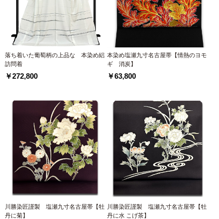
落ち着いた葡萄柄の上品な 本染め絽
本染め塩瀬九寸名古屋帯【情熱のヨモ
訪問着
ギ 消炭】
￥272,800
￥63,800
川勝染匠謹製 塩瀬九寸名古屋帯【牡
川勝染匠謹製 塩瀬九寸名古屋帯【牡
丹に菊】
丹に水 こげ茶】