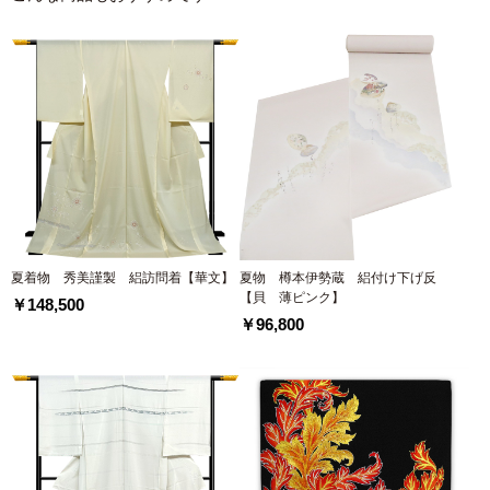
夏着物 秀美謹製 絽訪問着【華文】
夏物 樽本伊勢蔵 絽付け下げ反
【貝 薄ピンク】
￥148,500
￥96,800