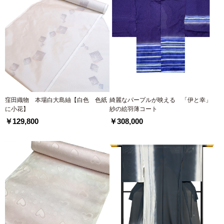
窪田織物 本場白大島紬【白色 色紙
綺麗なパープルが映える 「伊と幸」
に小花】
紗の絵羽薄コート
￥129,800
￥308,000