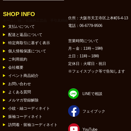
SHOP INFO
住所：大阪市天王寺区上本町6-4-13
ホーム
::
紬
:: 伝統的工芸品 手引真綿紬【紫】
電話：06-6779-9506
支払いについて
配送と返品について
営業時間について
特定商取引に基ずく表示
月～金：11時～19時
個人情報保護について
土日：11時～18時
ご利用規約
定休日：火曜日・祝日
会社概要
※フェイスブック等で告知します
イベント商品紹介
お問い合わせ
よくある質問
LINEで相談
メルマガ登録解除
小紋・紬コーディネイト
フェイブック
振袖コーディネイト
訪問着・留袖コーディネイト
YouTube