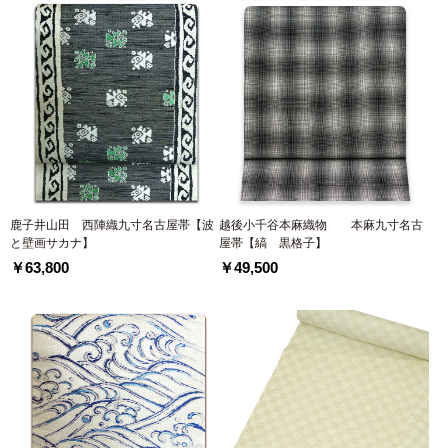
鹿子井山田 西陣織九寸名古屋帯【波
越後小千谷本麻織物 本麻九寸名古
と壁画サカナ】
屋帯【縞 黒格子】
￥63,800
￥49,500