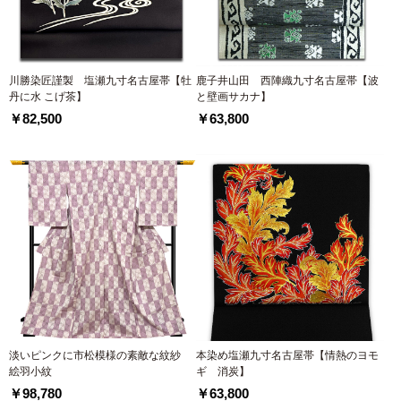
川勝染匠謹製 塩瀬九寸名古屋帯【牡
鹿子井山田 西陣織九寸名古屋帯【波
丹に水 こげ茶】
と壁画サカナ】
￥82,500
￥63,800
淡いピンクに市松模様の素敵な紋紗
本染め塩瀬九寸名古屋帯【情熱のヨモ
絵羽小紋
ギ 消炭】
￥98,780
￥63,800