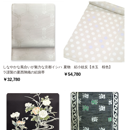
しなやかな風合いが魅力な京都イシハ
夏物 絽小紋反【水玉 桜色】
ラ謹製の夏西陣織の絽袋帯
￥54,780
￥32,780