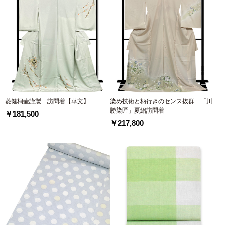
菱健桐壷謹製 訪問着【華文】
染め技術と柄行きのセンス抜群 「川
勝染匠」夏絽訪問着
￥181,500
￥217,800