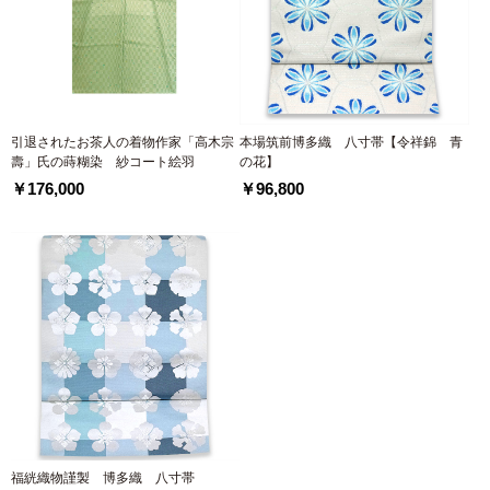
引退されたお茶人の着物作家「高木宗
本場筑前博多織 八寸帯【令祥錦 青
壽」氏の蒔糊染 紗コート絵羽
の花】
￥176,000
￥96,800
福絖織物謹製 博多織 八寸帯