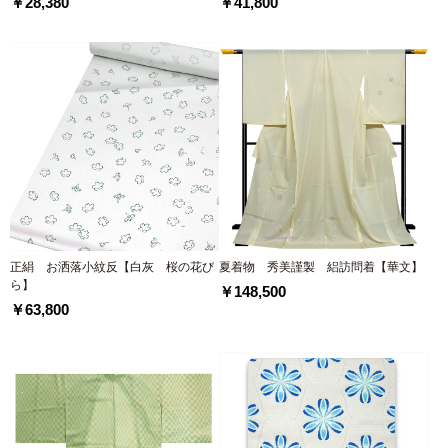
￥28,380
￥41,800
正絹 お洒落小紋反【白灰 桜の花び
夏着物 秀美謹製 絽訪問着【華文】
ら】
￥148,500
￥63,800