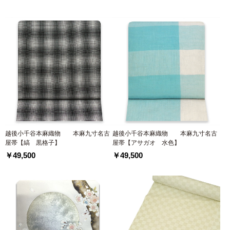
越後小千谷本麻織物 本麻九寸名古
越後小千谷本麻織物 本麻九寸名古
屋帯【縞 黒格子】
屋帯【アサガオ 水色】
￥49,500
￥49,500