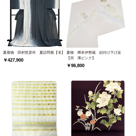
夏着物 田村哲彦作 夏訪問着【滝】
夏物 樽本伊勢蔵 絽付け下げ反
【貝 薄ピンク】
￥427,900
￥96,800