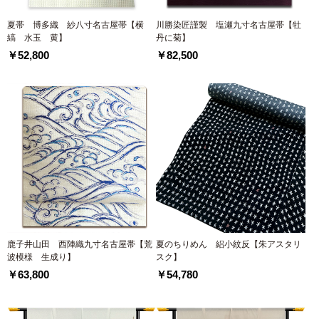
夏帯 博多織 紗八寸名古屋帯【横
川勝染匠謹製 塩瀬九寸名古屋帯【牡
縞 水玉 黄】
丹に菊】
￥52,800
￥82,500
鹿子井山田 西陣織九寸名古屋帯【荒
夏のちりめん 絽小紋反【朱アスタリ
波模様 生成り】
スク】
￥63,800
￥54,780