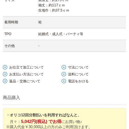
サイズ
肩身丈：約175ｃｍ
袖丈：約117ｃｍ
生地巾：約37.5ｃｍ
着用時期
袷
TPO
結婚式・成人式・パーティ等
その他
-
お仕立て加工について
寸法について
お支払い方法について
送料について
返品・交換について
電話をかける
商品購入
・オリコ12回分割払いを利用すればなんと、
5,042円(税込) でお得
月々：
にお買い物♪
※購入代金￥30,000以上の方のみご利用頂けます。