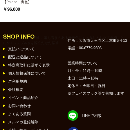
【Palette 青色】
￥96,800
SHOP INFO
ホーム
::
きもの
::
振袖
:: 落ち着きのある辛子色にすっきりとした古典柄 と
住所：大阪市天王寺区上本町6-4-13
にかくシンプルさを際立たせた振袖
電話：06-6779-9506
支払いについて
配送と返品について
営業時間について
特定商取引に基ずく表示
月～金：11時～19時
個人情報保護について
土日：11時～18時
ご利用規約
定休日：火曜日・祝日
会社概要
※フェイスブック等で告知します
イベント商品紹介
お問い合わせ
よくある質問
LINEで相談
メルマガ登録解除