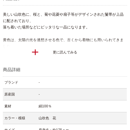
美しい山吹色に、桜と、菊や花菱や扇子等がデザインされた鬘帯が上品
に配されており、
落ち着いた場所などにピッタリな一品になります。
黄色は、太陽の光を連想させる色で、古くから着物にも用いられてきま
した。
更に読んでみる
金色に近いことや収穫時の稲穂の色にも似ているため、富や権力・豊作
の象徴でもありました。
商品詳細
ブランド
-
原産国
-
素材
絹100％
カラー・模様
山吹色 花