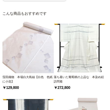
こんな商品もおすすめです
窪田織物 本場白大島紬【白色 色紙
落ち着いた葡萄柄の上品な 本染め絽
に小花】
訪問着
￥129,800
￥272,800