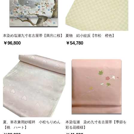
本染め塩瀬九寸名古屋帯【満月に桜】
夏物 絽小紋反【市松 橙色】
￥96,800
￥54,780
夏、単衣兼用紗襦袢 小松ちりめん
本染塩瀬 染め九寸名古屋帯【季節を
【桃 ハート】
彩る花模様】