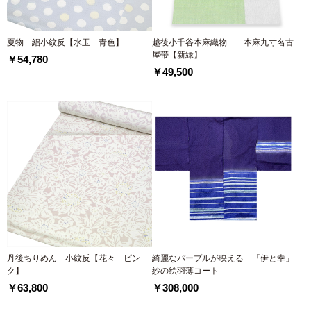
夏物 絽小紋反【水玉 青色】
越後小千谷本麻織物 本麻九寸名古
屋帯【新緑】
￥54,780
￥49,500
丹後ちりめん 小紋反【花々 ピン
綺麗なパープルが映える 「伊と幸」
ク】
紗の絵羽薄コート
￥63,800
￥308,000