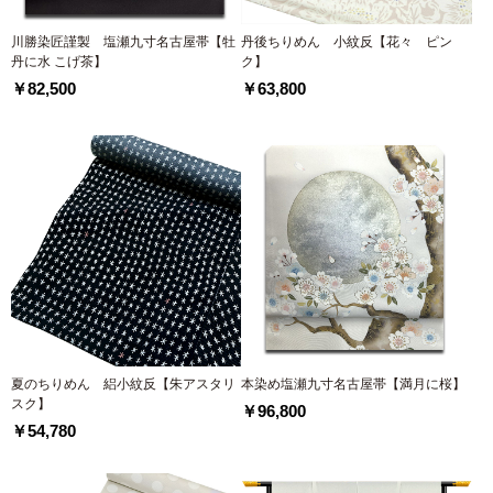
川勝染匠謹製 塩瀬九寸名古屋帯【牡
丹後ちりめん 小紋反【花々 ピン
丹に水 こげ茶】
ク】
￥82,500
￥63,800
夏のちりめん 絽小紋反【朱アスタリ
本染め塩瀬九寸名古屋帯【満月に桜】
スク】
￥96,800
￥54,780