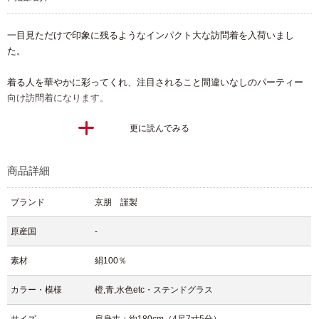
一目見ただけで印象に残るようなインパクト大な訪問着を入荷いまし
た。
着る人を華やかに彩ってくれ、注目されること間違いなしのパーティー
向け訪問着になります。
更に読んでみる
柄ゆきは清楚ながらも深みのあるブルーが映えており、ステンドグラス
を思わせる幻想的なデザインが上品さの中にも力強さを感じさせてくれ
ます。
商品詳細
繊細な模様と幾何学的なデザインによって華やかさの中にもモダンな雰
囲気を漂わせてくれる素敵なお着物です。
ブランド
京朋 謹製
目を引くばかりの華やかさと洗練されたモダンテイストがあるデザイン
原産国
-
はまさにアートの域と言えるでしょう。
見る人を魅了するような華やかさを感じさせてくれる仕上がりです。
素材
絹100％
どんな場でも華やかに圧倒的な存在感で輝けるでしょう。
カラー・模様
橙,青,水色etc・ステンドグラス
パーティーなどで最高に映えてくれる訪問着になると思います。