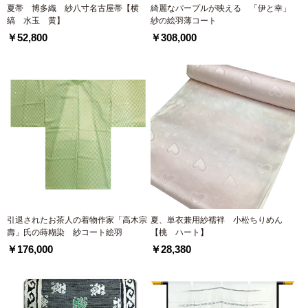
夏帯 博多織 紗八寸名古屋帯【横
綺麗なパープルが映える 「伊と幸」
縞 水玉 黄】
紗の絵羽薄コート
￥52,800
￥308,000
引退されたお茶人の着物作家「高木宗
夏、単衣兼用紗襦袢 小松ちりめん
壽」氏の蒔糊染 紗コート絵羽
【桃 ハート】
￥176,000
￥28,380