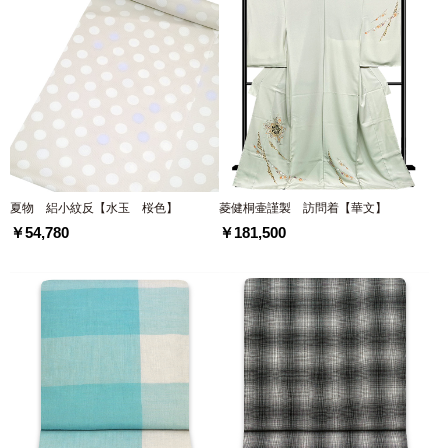
夏物 絽小紋反【水玉 桜色】
菱健桐壷謹製 訪問着【華文】
￥54,780
￥181,500