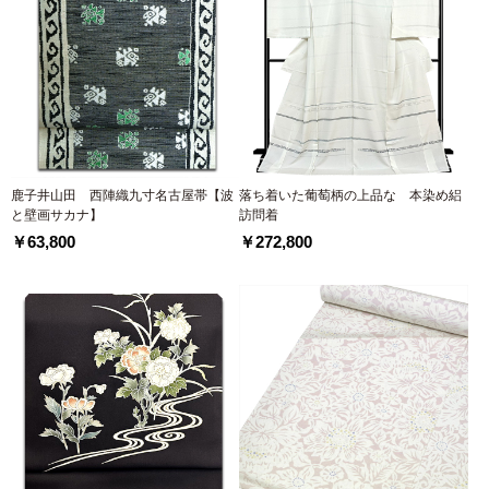
鹿子井山田 西陣織九寸名古屋帯【波
落ち着いた葡萄柄の上品な 本染め絽
と壁画サカナ】
訪問着
￥63,800
￥272,800