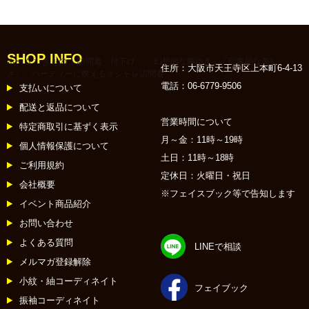
SHOP INFO
ホーム
::
きもの
::
訪問着 付下げ
:: 「幻想的な柄ゆき」「印象的な美し
住所：大阪市天王寺区上本町6-4-13
さ」 パーティーに映えるオシャレ訪問着
電話：06-6779-9506
支払いについて
配送と返品について
営業時間について
特定商取引に基ずく表示
月～金：11時～19時
個人情報保護について
土日：11時～18時
ご利用規約
定休日：火曜日・祝日
会社概要
※フェイスブック等で告知します
イベント商品紹介
お問い合わせ
よくある質問
LINEで相談
メルマガ登録解除
小紋・紬コーディネイト
フェイブック
振袖コーディネイト