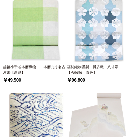
越後小千谷本麻織物 本麻九寸名古
福絖織物謹製 博多織 八寸帯
屋帯【新緑】
【Palette 青色】
￥49,500
￥96,800