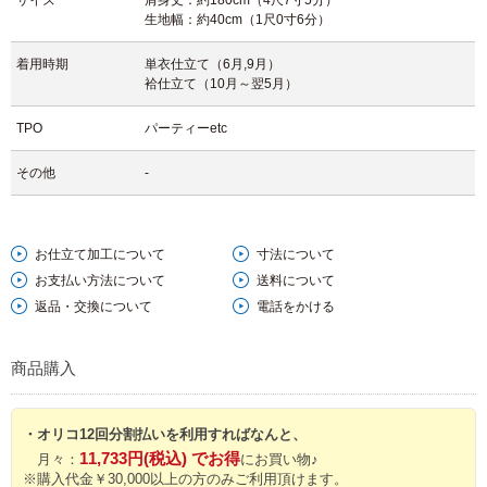
サイズ
肩身丈：約180cm（4尺7寸5分）
生地幅：約40cm（1尺0寸6分）
【文章 高畑瑞樹】
着用時期
単衣仕立て（6月,9月）
袷仕立て（10月～翌5月）
TPO
パーティーetc
その他
-
お仕立て加工について
寸法について
お支払い方法について
送料について
返品・交換について
電話をかける
商品購入
・オリコ12回分割払いを利用すればなんと、
11,733円(税込) でお得
月々：
にお買い物♪
※購入代金￥30,000以上の方のみご利用頂けます。