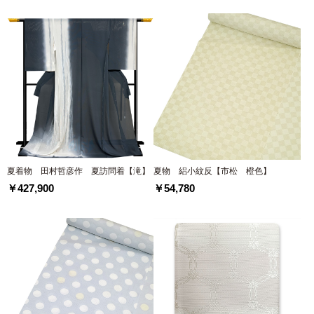
夏着物 田村哲彦作 夏訪問着【滝】
夏物 絽小紋反【市松 橙色】
￥427,900
￥54,780