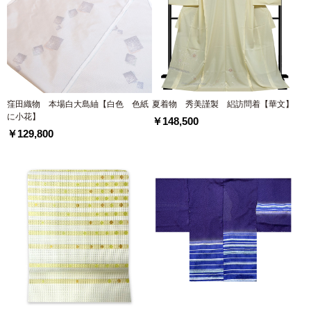
窪田織物 本場白大島紬【白色 色紙
夏着物 秀美謹製 絽訪問着【華文】
に小花】
￥148,500
￥129,800