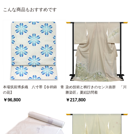
こんな商品もおすすめです
本場筑前博多織 八寸帯【令祥錦 青
染め技術と柄行きのセンス抜群 「川
の花】
勝染匠」夏絽訪問着
￥96,800
￥217,800