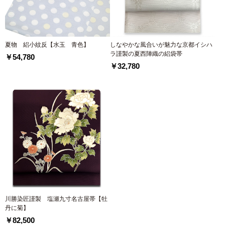
夏物 絽小紋反【水玉 青色】
しなやかな風合いが魅力な京都イシハ
ラ謹製の夏西陣織の絽袋帯
￥54,780
￥32,780
川勝染匠謹製 塩瀬九寸名古屋帯【牡
丹に菊】
￥82,500