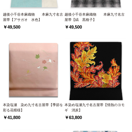
越後小千谷本麻織物 本麻九寸名古
越後小千谷本麻織物 本麻九寸名古
屋帯【アサガオ 水色】
屋帯【縞 黒格子】
￥49,500
￥49,500
本染塩瀬 染め九寸名古屋帯【季節を
本染め塩瀬九寸名古屋帯【情熱のヨモ
彩る花模様】
ギ 消炭】
￥41,800
￥63,800