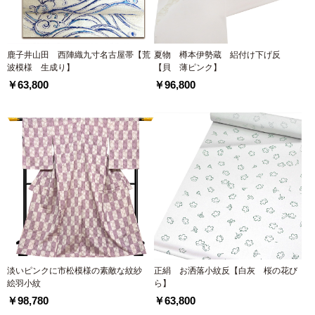
鹿子井山田 西陣織九寸名古屋帯【荒
夏物 樽本伊勢蔵 絽付け下げ反
波模様 生成り】
【貝 薄ピンク】
￥63,800
￥96,800
淡いピンクに市松模様の素敵な紋紗
正絹 お洒落小紋反【白灰 桜の花び
絵羽小紋
ら】
￥98,780
￥63,800