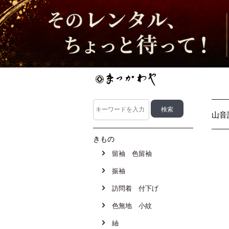
山音
きもの
留袖 色留袖
振袖
訪問着 付下げ
色無地 小紋
紬