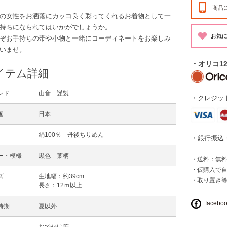
商品
の女性をお洒落にカッコ良く彩ってくれるお着物として一
持ちになられてはいかがでしょうか。
ぞお手持ちの帯や小物と一緒にコーディネートをお楽しみ
いませ。
・オリコ1
イテム詳細
ンド
山音 謹製
・クレジット
国
日本
絹100％ 丹後ちりめん
・銀行振込
ー・模様
黒色 葉柄
・送料：無料 
・仮購入で
ズ
生地幅：約39cm
・取り置き
長さ：12ｍ以上
facebo
時期
夏以外
おでかけ等