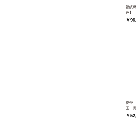
福絖織
色】
￥96,
夏帯
玉 
￥52,