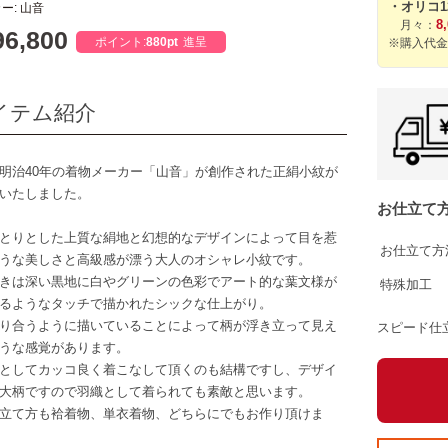
・オリコ
ー: 山音
8
月々：
6,800
ポイント:
880pt
進呈
※購入代金
イテム紹介
明治40年の着物メーカー「山音」が創作された正絹小紋が
いたしました。
お仕立て
とりとした上質な絹地と幻想的なデザインによって目を惹
お仕立て方
うな美しさと高級感が漂う大人のオシャレ小紋です。
きは深い黒地に白やグリーンの色彩でアート的な葉文様が
特殊加工
るようなタッチで描かれたシックな仕上がり。
り合うように描いていることによって柄が浮き立って見え
スピード仕
うな感覚があります。
としてカッコ良く着こなして頂くのも結構ですし、デザイ
大柄ですので羽織として着られても素敵と思います。
立て方も袷着物、単衣着物、どちらにでもお作り頂けま