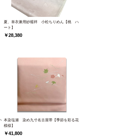
夏、単衣兼用紗襦袢 小松ちりめん【桃 ハ
ート】
￥28,380
小
本染塩瀬 染め九寸名古屋帯【季節を彩る花
模様】
￥41,800