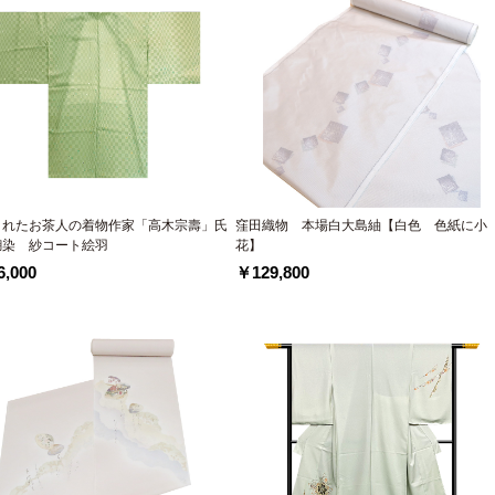
されたお茶人の着物作家「高木宗壽」氏
窪田織物 本場白大島紬【白色 色紙に小
糊染 紗コート絵羽
花】
,000
￥129,800