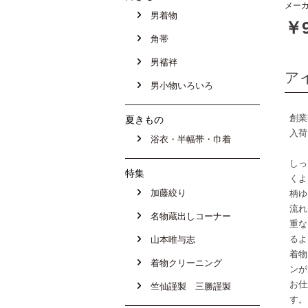
メーカ
男着物
￥9
角帯
男襦袢
ア
男小物いろいろ
創業
夏きもの
入荷
浴衣・半幅帯・巾着
しっ
特集
くよ
加藤絞り
柄ゆ
流れ
名物蔵出しコーナー
重な
るよ
山本唯与志
着物
着物クリーニング
ンが
お仕
竺仙謹製 三勝謹製
す。