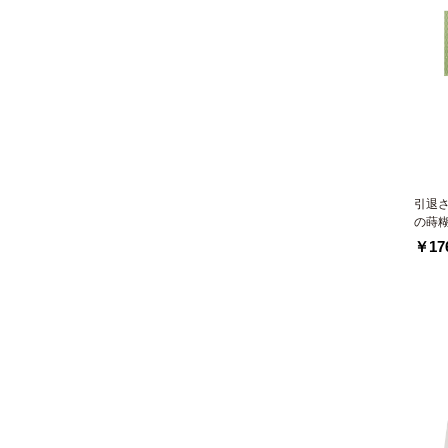
引退
の蒔
￥176