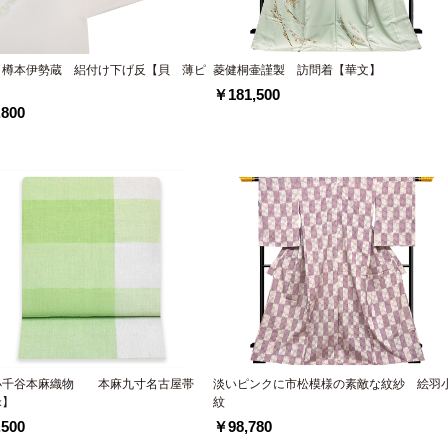
 樽本伊勢蔵 絽付け下げ反【貝 薄ピ
菱健桐壷謹製 訪問着【華文】
】
￥181,500
800
小千谷本麻織物 本麻九寸名古屋帯
淡いピンクに市松模様の素敵な紋紗 絵羽
緑】
紋
500
￥98,780