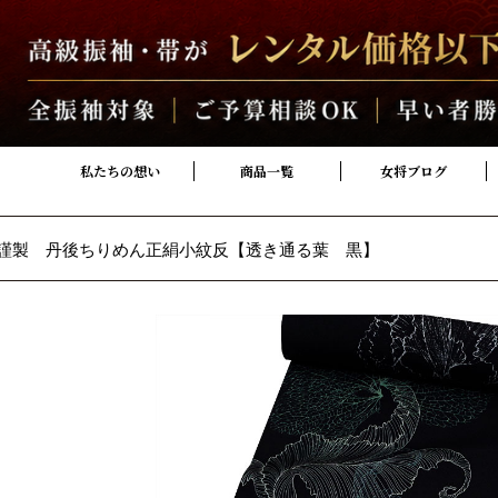
私たちの想い
商品一覧
女将ブログ
謹製 丹後ちりめん正絹小紋反【透き通る葉 黒】