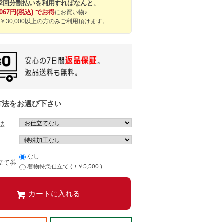
12回分割払いを利用すればなんと、
,067円(税込) でお得
にお買い物♪
￥30,000以上の方のみご利用頂けます。
方法をお選び下さい
法
なし
立て券
着物特急仕立て ( +￥5,500 )