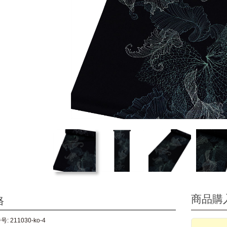
商品購
格
: 211030-ko-4