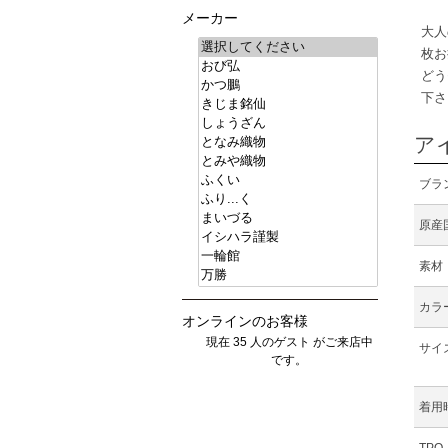
メーカー
大人
枚お
どう
下さ
ア
ブラ
原産
素材
カラ
オンラインのお客様
現在 35 人のゲスト がご来店中
サイ
です。
着用
TPO