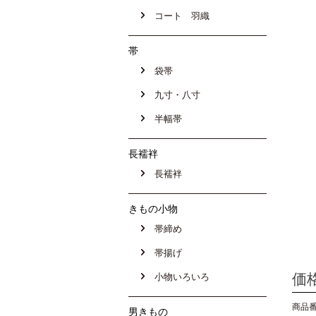
コート 羽織
帯
袋帯
九寸・八寸
半幅帯
長襦袢
長襦袢
きもの小物
帯締め
帯揚げ
価
小物いろいろ
商品番号
男きもの