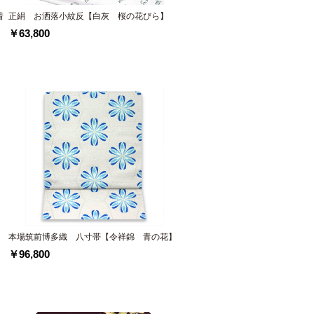
着
正絹 お洒落小紋反【白灰 桜の花びら】
￥63,800
】
本場筑前博多織 八寸帯【令祥錦 青の花】
￥96,800