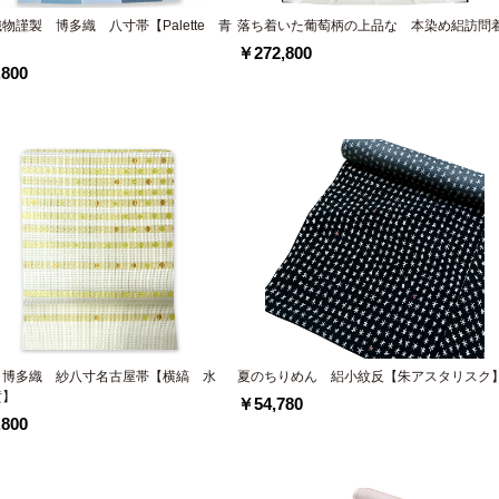
物謹製 博多織 八寸帯【Palette 青
落ち着いた葡萄柄の上品な 本染め絽訪問
￥272,800
800
 博多織 紗八寸名古屋帯【横縞 水
夏のちりめん 絽小紋反【朱アスタリスク
黄】
￥54,780
800