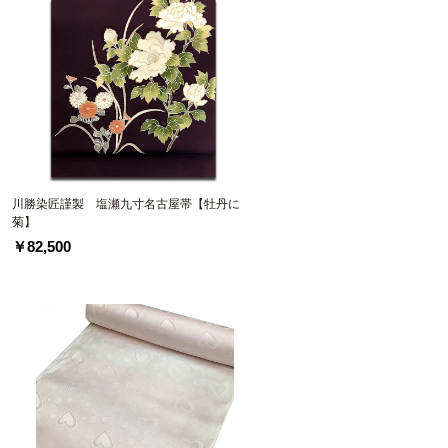
川勝染匠謹製 塩瀬九寸名古屋帯【牡丹に
菊】
￥82,500