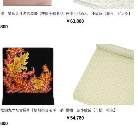
塩瀬 染め九寸名古屋帯【季節を彩る花
丹後ちりめん 小紋反【花々 ピンク】
】
￥63,800
800
め塩瀬九寸名古屋帯【情熱のヨモギ 消
夏物 絽小紋反【市松 橙色】
￥54,780
800