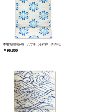
本場筑前博多織 八寸帯【令祥錦 青の花】
￥96,800