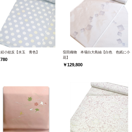
 絽小紋反【水玉 青色】
窪田織物 本場白大島紬【白色 色紙に小
花】
780
￥129,800