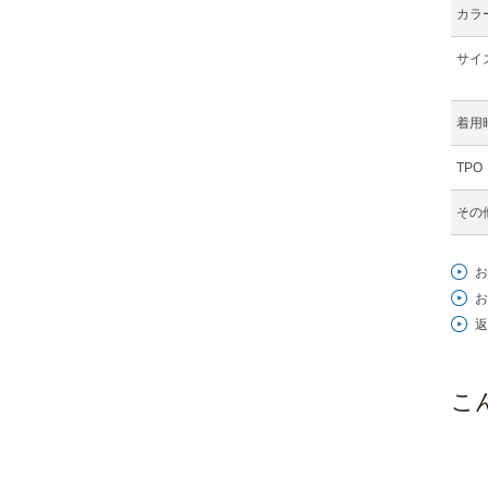
カラ
サイ
着用
TPO
その
お
お
返
こ