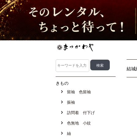
結城
きもの
留袖 色留袖
振袖
訪問着 付下げ
色無地 小紋
紬