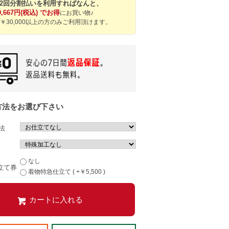
12回分割払いを利用すればなんと、
0,667円(税込) でお得
にお買い物♪
￥30,000以上の方のみご利用頂けます。
方法をお選び下さい
法
なし
立て券
着物特急仕立て ( +￥5,500 )