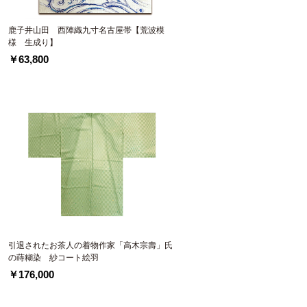
鹿子井山田 西陣織九寸名古屋帯【荒波模
様 生成り】
￥63,800
引退されたお茶人の着物作家「高木宗壽」氏
の蒔糊染 紗コート絵羽
￥176,000