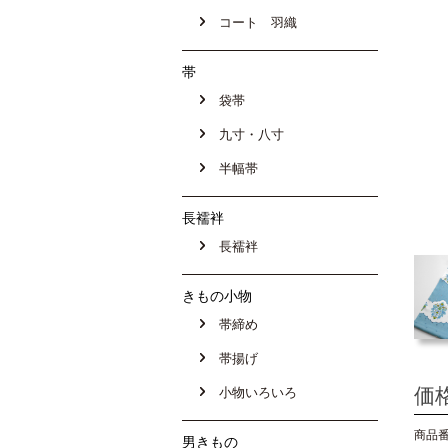
コート 羽織
帯
袋帯
九寸・八寸
半幅帯
長襦袢
長襦袢
きもの小物
帯締め
帯揚げ
価
小物いろいろ
商品番号
男きもの