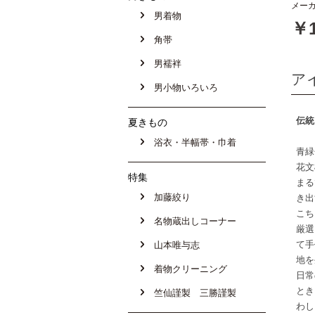
メーカ
男着物
￥1
角帯
男襦袢
ア
男小物いろいろ
伝統
夏きもの
浴衣・半幅帯・巾着
青緑
花文
特集
まる
加藤絞り
き出
こち
名物蔵出しコーナー
厳選
て手
山本唯与志
地を
着物クリーニング
日常
とき
竺仙謹製 三勝謹製
わし