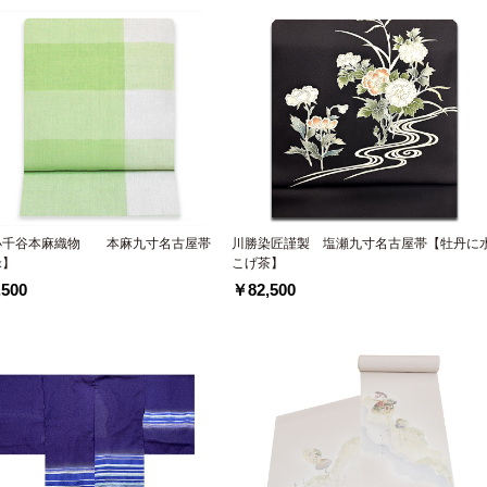
小千谷本麻織物 本麻九寸名古屋帯
川勝染匠謹製 塩瀬九寸名古屋帯【牡丹に
緑】
こげ茶】
500
￥82,500