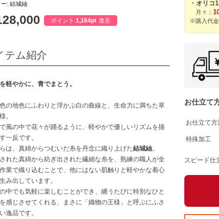
・オリコ
ー: 結城紬
1
月々：
28,000
ポイント:
1,164pt
進呈
※購入代金
イテム紹介
を軽やかに、青でまとう。
お仕立て
色の地色にふわりと浮かぶ白の曲線と、生命力に満ちた草
様。
お仕立て方
で風の中で花々が踊るように、軽やかで優しいリズムを描
す一反です。
特殊加工
らは、真綿からつむいだ糸を丹念に織り上げた
結城紬
。
された真綿から紡ぎ出された繊細な糸を、熟練の職人が全
スピード仕
作業で織り込むことで、他にはない肌触りと軽やかな着心
生み出しています。
の中でも気軽に楽しむことができ、纏うたびに特別なひと
を感じさせてくれる、まさに「織物の王様」と呼ぶにふさ
い逸品です。