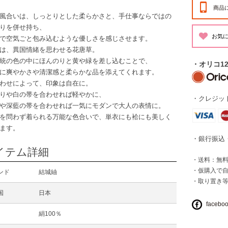
商品
風合いは、しっとりとした柔らかさと、手仕事ならではの
りを併せ持ち、
で空気ごと包み込むような優しさを感じさせます。
は、異国情緒を思わせる花唐草。
統の色の中にほんのりと黄や緑を差し込むことで、
・オリコ1
に爽やかさや清潔感と柔らかな品を添えてくれます。
わせによって、印象は自在に。
りや白の帯を合わせれば軽やかに、
・クレジット
や深藍の帯を合わせれば一気にモダンで大人の表情に。
を問わず着られる万能な色合いで、単衣にも袷にも美しく
ます。
・銀行振込
イテム詳細
・送料：無料 
・仮購入で
ンド
結城紬
・取り置き
国
日本
facebo
絹100％