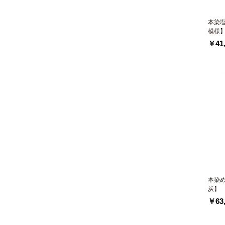
本染
模様
￥41,
本染
炭】
￥63,