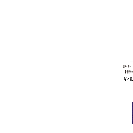
越後
【新
￥49,