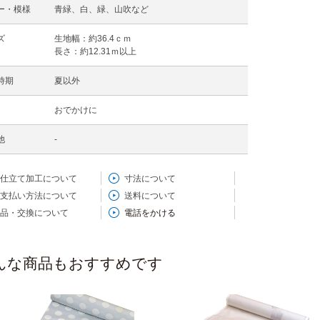
ー・模様
青緑、白、緑、山吹など
ズ
生地幅：約36.4ｃｍ
長さ：約12.31ｍ以上
時期
夏以外
おでかけに
他
-
仕立て加工について
寸法について
支払い方法について
送料について
品・交換について
電話をかける
んな商品もおすすめです