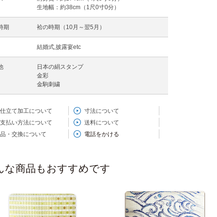
生地幅：約38cm（1尺0寸0分）
時期
袷の時期（10月～翌5月）
結婚式,披露宴etc
他
日本の絹スタンプ
金彩
金駒刺繍
仕立て加工について
寸法について
支払い方法について
送料について
品・交換について
電話をかける
んな商品もおすすめです