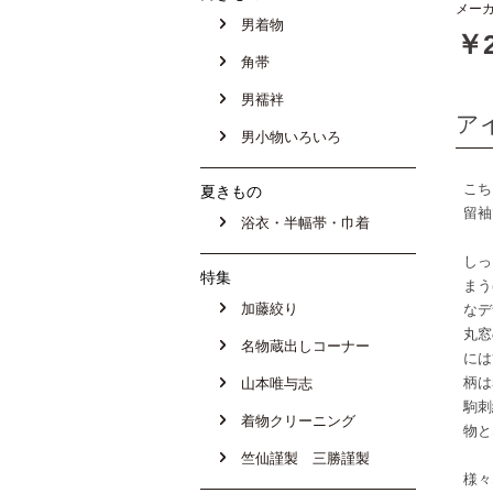
メーカ
男着物
￥2
角帯
男襦袢
ア
男小物いろいろ
こち
夏きもの
留袖
浴衣・半幅帯・巾着
しっ
特集
まう
加藤絞り
なデ
丸窓
名物蔵出しコーナー
には
柄は
山本唯与志
駒刺
着物クリーニング
物と
竺仙謹製 三勝謹製
様々