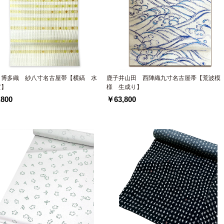
 博多織 紗八寸名古屋帯【横縞 水
鹿子井山田 西陣織九寸名古屋帯【荒波模
黄】
様 生成り】
800
￥63,800