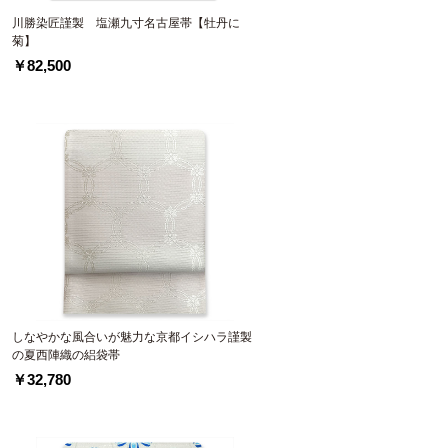
】
川勝染匠謹製 塩瀬九寸名古屋帯【牡丹に
菊】
￥82,500
しなやかな風合いが魅力な京都イシハラ謹製
の夏西陣織の絽袋帯
￥32,780