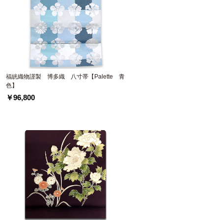
福絖織物謹製 博多織 八寸帯【Palette 青
色】
￥96,800