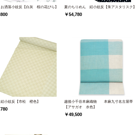
 お洒落小紋反【白灰 桜の花びら】
夏のちりめん 絽小紋反【朱アスタリスク
800
￥54,780
 絽小紋反【市松 橙色】
越後小千谷本麻織物 本麻九寸名古屋帯
【アサガオ 水色】
780
￥49,500