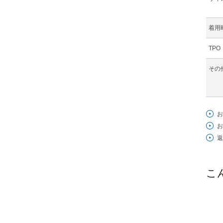
着用
TPO
その
お
お
返
こ