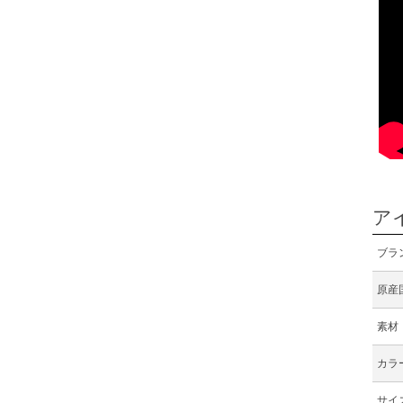
ア
ブラ
原産
素材
カラ
サイ