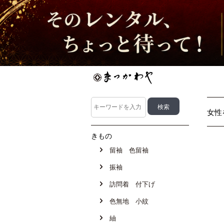
女性
きもの
留袖 色留袖
振袖
訪問着 付下げ
色無地 小紋
紬