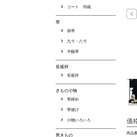
コート 羽織
帯
袋帯
九寸・八寸
半幅帯
長襦袢
長襦袢
きもの小物
帯締め
帯揚げ
価
小物いろいろ
商品番号
男きもの