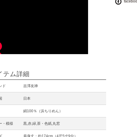
facebo
イテム詳細
ンド
吉澤友禅
国
日本
絹100％（浜ちりめん）
ー・模様
黒,赤,緑,茶・色紙,丸窓
ズ
肩身丈：約174cm（4尺5寸9分）