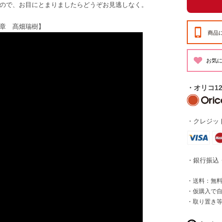
ので、お目にとまりましたらどうぞお見逃しなく。
章 髙畑瑞樹】
商品
・オリコ1
・クレジット
・銀行振込
・送料：無料 
・仮購入で
・取り置き