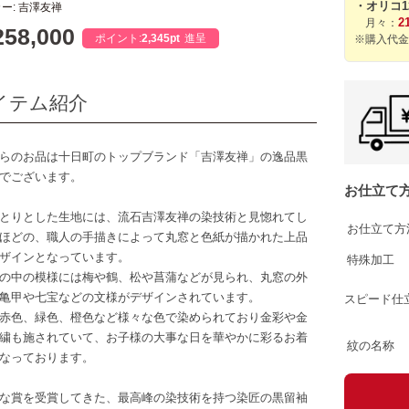
・オリコ
ー: 吉澤友禅
2
月々：
58,000
ポイント:
2,345pt
進呈
※購入代金
イテム紹介
らのお品は十日町のトップブランド「吉澤友禅」の逸品黒
でございます。
お仕立て
とりとした生地には、流石吉澤友禅の染技術と見惚れてし
お仕立て方
ほどの、職人の手描きによって丸窓と色紙が描かれた上品
ザインとなっています。
特殊加工
の中の模様には梅や鶴、松や菖蒲などが見られ、丸窓の外
亀甲や七宝などの文様がデザインされています。
スピード仕
赤色、緑色、橙色など様々な色で染められており金彩や金
繍も施されていて、お子様の大事な日を華やかに彩るお着
紋の名称
なっております。
な賞を受賞してきた、最高峰の染技術を持つ染匠の黒留袖