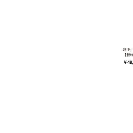
越後
【新
￥49,