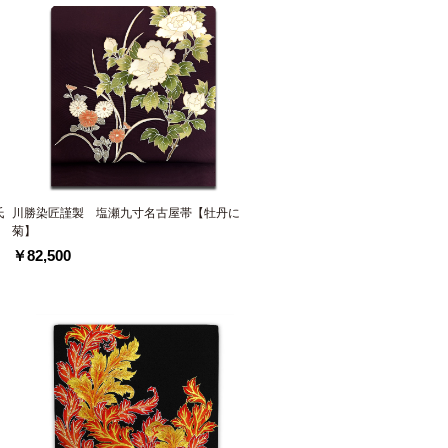
氏
川勝染匠謹製 塩瀬九寸名古屋帯【牡丹に
菊】
￥82,500