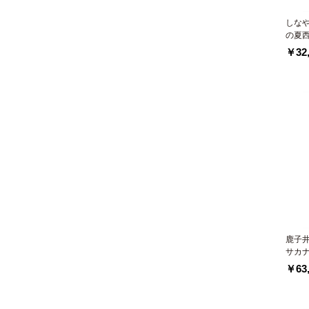
しな
の夏
￥32,
鹿子
サカ
￥63,