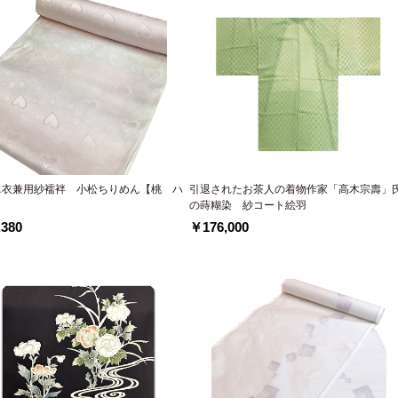
単衣兼用紗襦袢 小松ちりめん【桃 ハ
引退されたお茶人の着物作家「高木宗壽」
】
の蒔糊染 紗コート絵羽
380
￥176,000