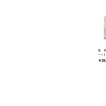
夏、
ート
￥28,