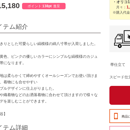
・オリコ
5,180
ポイント:
138pt
進呈
1
月々：
※購入代金
イテム紹介
きりとした可愛らしい縞模様の綿八寸帯が入荷しました。
黄色、ピンクの優しいカラーにシンプルな縞模様のカジュ
帯になります。
帯仕立て
地は柔らかくて締めやすくオールシーズンでお使い頂けま
スピード仕
、着物にも合せやすい
プルデザインに仕上がりました。
や織着物などのお洒落着物に合わせて頂けますので様々な
デを楽しむことができます。
谷】
商品
イテム詳細