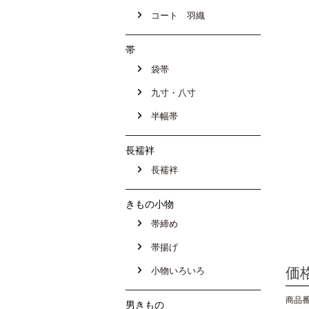
コート 羽織
帯
袋帯
九寸・八寸
半幅帯
長襦袢
長襦袢
きもの小物
帯締め
帯揚げ
価
小物いろいろ
商品番号
男きもの