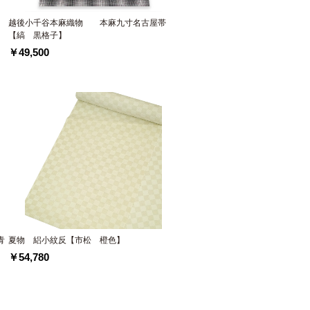
越後小千谷本麻織物 本麻九寸名古屋帯
【縞 黒格子】
￥49,500
青
夏物 絽小紋反【市松 橙色】
￥54,780