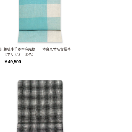
絵
越後小千谷本麻織物 本麻九寸名古屋帯
【アサガオ 水色】
￥49,500