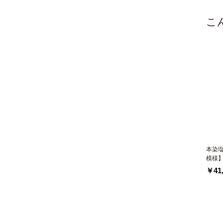
こ
本染
模様
￥41,