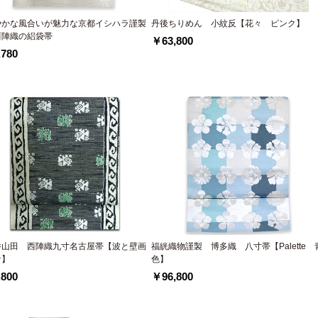
やかな風合いが魅力な京都イシハラ謹製
丹後ちりめん 小紋反【花々 ピンク】
西陣織の絽袋帯
￥63,800
780
井山田 西陣織九寸名古屋帯【波と壁画
福絖織物謹製 博多織 八寸帯【Palette 
ナ】
色】
800
￥96,800