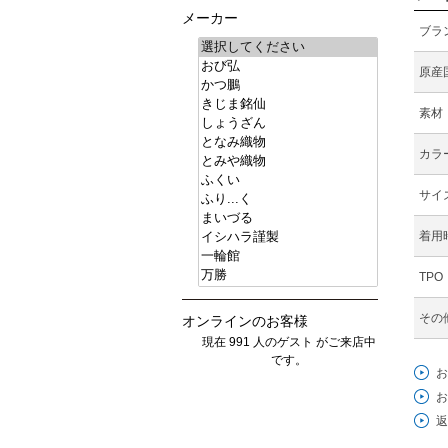
メーカー
ブラ
原産
素材
カラ
サイ
着用
TPO
その
オンラインのお客様
現在 991 人のゲスト がご来店中
です。
お
お
返