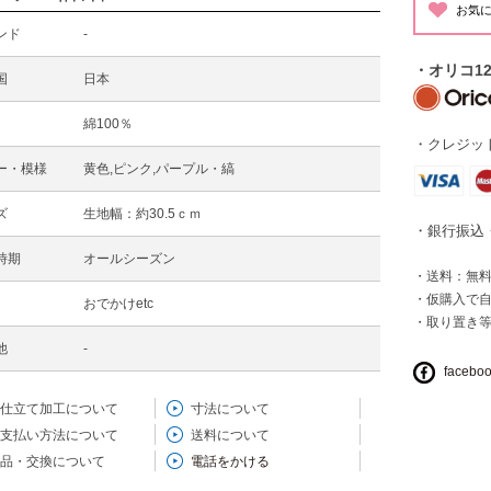
ンド
-
・オリコ1
国
日本
綿100％
・クレジット
ー・模様
黄色,ピンク,パープル・縞
ズ
生地幅：約30.5ｃｍ
・銀行振込
時期
オールシーズン
・送料：無料 
・仮購入で
おでかけetc
・取り置き
他
-
facebo
仕立て加工について
寸法について
支払い方法について
送料について
品・交換について
電話をかける