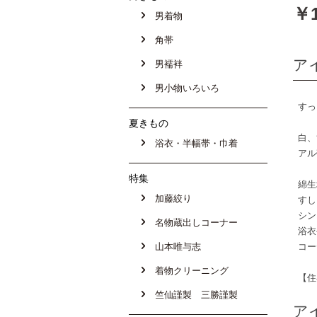
￥1
男着物
角帯
ア
男襦袢
男小物いろいろ
すっ
夏きもの
白、
浴衣・半幅帯・巾着
アル
特集
綿生
加藤絞り
すし
シン
名物蔵出しコーナー
浴衣
山本唯与志
コー
着物クリーニング
【住
竺仙謹製 三勝謹製
ア