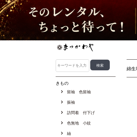
綿生
きもの
留袖 色留袖
振袖
訪問着 付下げ
色無地 小紋
紬