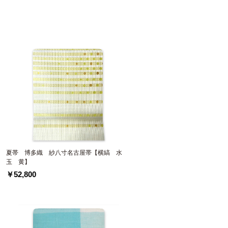
夏帯 博多織 紗八寸名古屋帯【横縞 水
玉 黄】
￥52,800