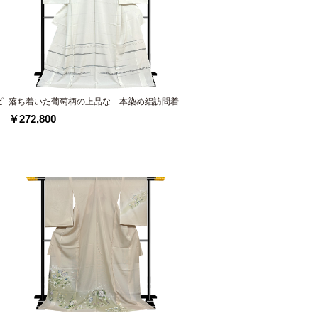
ピ
落ち着いた葡萄柄の上品な 本染め絽訪問着
￥272,800