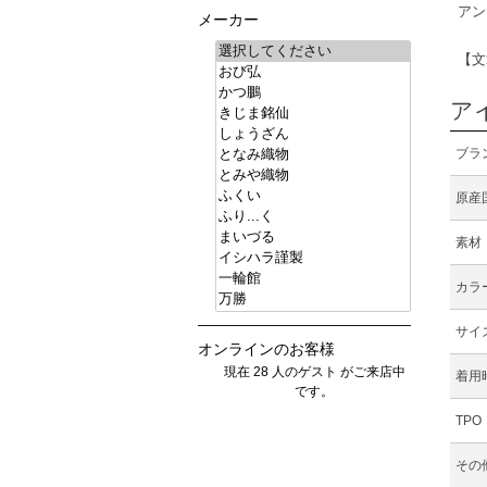
アン
メーカー
【文
ア
ブラ
原産
素材
カラ
サイ
オンラインのお客様
現在 28 人のゲスト がご来店中
着用
です。
TPO
その