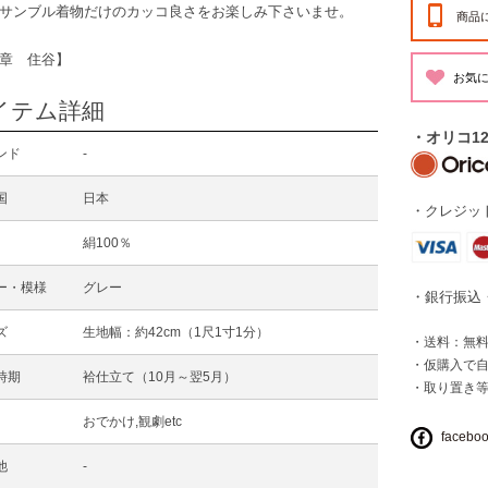
サンブル着物だけのカッコ良さをお楽しみ下さいませ。
商品
章 住谷】
イテム詳細
・オリコ1
ンド
-
国
日本
・クレジット
絹100％
ー・模様
グレー
・銀行振込
ズ
生地幅：約42cm（1尺1寸1分）
・送料：無料 
・仮購入で
時期
袷仕立て（10月～翌5月）
・取り置き
おでかけ,観劇etc
facebo
他
-