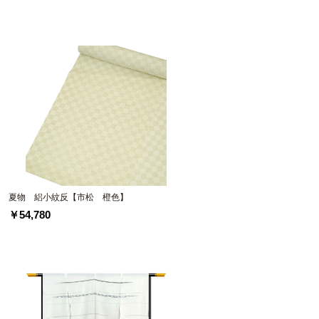
夏物 絽小紋反【市松 橙色】
￥54,780