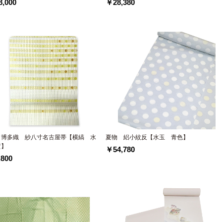
,000
￥28,380
 博多織 紗八寸名古屋帯【横縞 水
夏物 絽小紋反【水玉 青色】
黄】
￥54,780
800