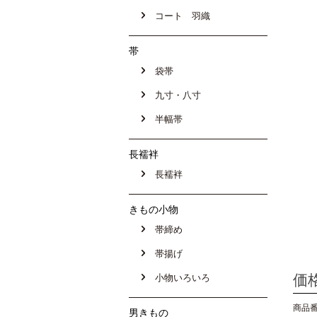
コート 羽織
帯
袋帯
九寸・八寸
半幅帯
長襦袢
長襦袢
きもの小物
帯締め
帯揚げ
価
小物いろいろ
商品番号
男きもの