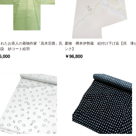
されたお茶人の着物作家「高木宗壽」氏
夏物 樽本伊勢蔵 絽付け下げ反【貝 薄
糊染 紗コート絵羽
ンク】
,000
￥96,800