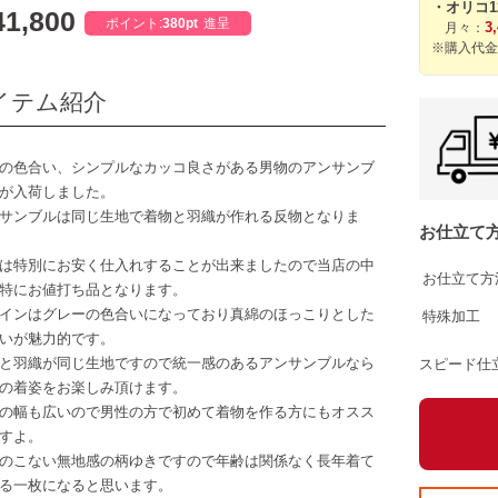
・オリコ
1,800
ポイント:
380pt
進呈
3
月々：
※購入代金
イテム紹介
の色合い、シンプルなカッコ良さがある男物のアンサンブ
が入荷しました。
サンブルは同じ生地で着物と羽織が作れる反物となりま
お仕立て
は特別にお安く仕入れすることが出来ましたので当店の中
お仕立て方
特にお値打ち品となります。
インはグレーの色合いになっており真綿のほっこりとした
特殊加工
いが魅力的です。
と羽織が同じ生地ですので統一感のあるアンサンブルなら
スピード仕
の着姿をお楽しみ頂けます。
の幅も広いので男性の方で初めて着物を作る方にもオスス
すよ。
のこない無地感の柄ゆきですので年齢は関係なく長年着て
る一枚になると思います。