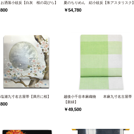
 お洒落小紋反【白灰 桜の花びら】
夏のちりめん 絽小紋反【朱アスタリスク
800
￥54,780
め塩瀬九寸名古屋帯【満月に桜】
越後小千谷本麻織物 本麻九寸名古屋帯
【新緑】
800
￥49,500