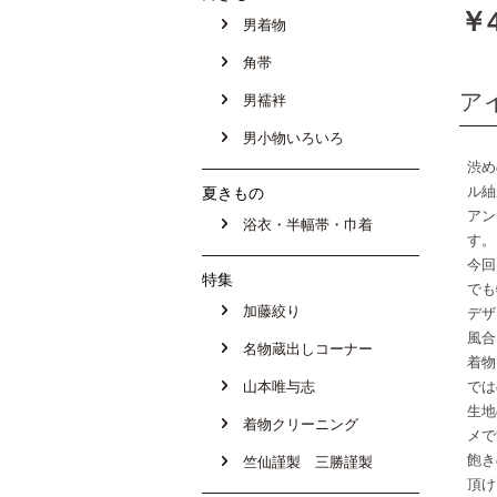
￥4
男着物
角帯
ア
男襦袢
男小物いろいろ
渋め
ル紬
夏きもの
アン
浴衣・半幅帯・巾着
す。
今回
特集
でも
加藤絞り
デザ
風合
名物蔵出しコーナー
着物
山本唯与志
では
生地
着物クリーニング
メで
飽き
竺仙謹製 三勝謹製
頂け