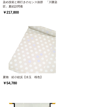
】
染め技術と柄行きのセンス抜群 「川勝染
匠」夏絽訪問着
￥217,800
夏物 絽小紋反【水玉 桜色】
￥54,780