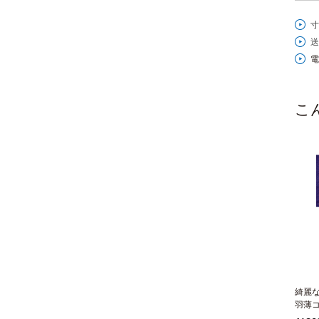
寸
送
電
こ
綺麗
羽薄