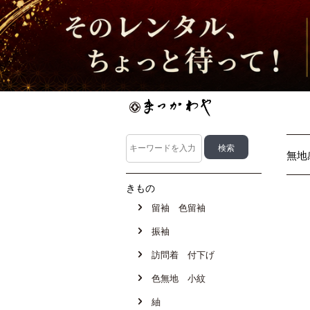
無地
きもの
留袖 色留袖
振袖
訪問着 付下げ
色無地 小紋
紬