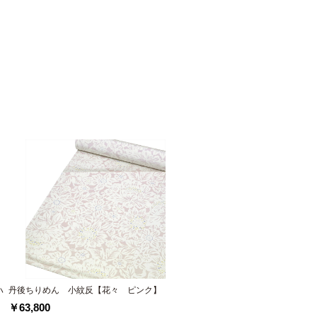
ハ
丹後ちりめん 小紋反【花々 ピンク】
￥63,800