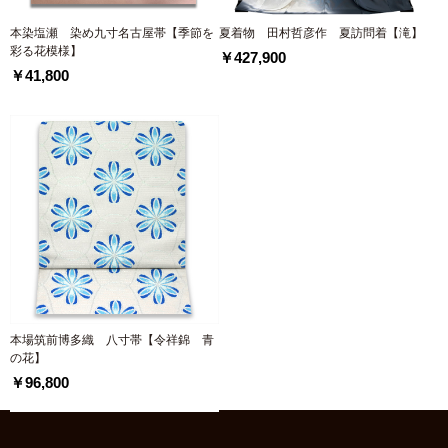
本染塩瀬 染め九寸名古屋帯【季節を
夏着物 田村哲彦作 夏訪問着【滝】
彩る花模様】
￥427,900
￥41,800
本場筑前博多織 八寸帯【令祥錦 青
の花】
￥96,800