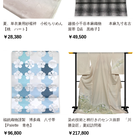
夏、単衣兼用紗襦袢 小松ちりめん
越後小千谷本麻織物 本麻九寸名古
【桃 ハート】
屋帯【縞 黒格子】
￥28,380
￥49,500
福絖織物謹製 博多織 八寸帯
染め技術と柄行きのセンス抜群 「川
【Palette 青色】
勝染匠」夏絽訪問着
￥96,800
￥217,800