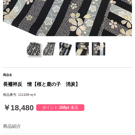
商品名
長襦袢反 情【桜と鹿の子 消炭】
商品番号: 111109-nj-4
￥18,480
ポイント:
168pt
進呈
商品紹介