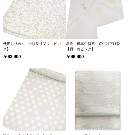
丹後ちりめん 小紋反【花々 ピン
夏物 樽本伊勢蔵 絽付け下げ反
ク】
【貝 薄ピンク】
￥63,800
￥96,800