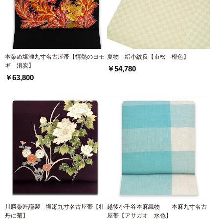
本染め塩瀬九寸名古屋帯【情熱のヨモ
夏物 絽小紋反【市松 橙色】
ギ 消炭】
￥54,780
￥63,800
川勝染匠謹製 塩瀬九寸名古屋帯【牡
越後小千谷本麻織物 本麻九寸名古
丹に菊】
屋帯【アサガオ 水色】