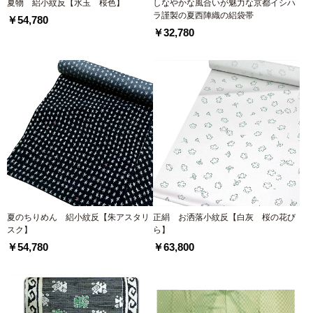
夏物 絽小紋反【水玉 桜色】
しなやかな風合いが魅力な京都イシハ
ラ謹製の夏西陣織の絽袋帯
￥54,780
￥32,780
夏のちりめん 絽小紋反【朱アスタリ
正絹 お洒落小紋反【白灰 桜の花び
スク】
ら】
￥54,780
￥63,800