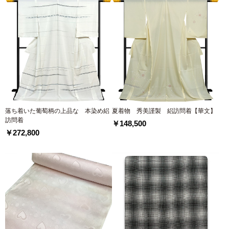
落ち着いた葡萄柄の上品な 本染め絽
夏着物 秀美謹製 絽訪問着【華文】
訪問着
￥148,500
￥272,800