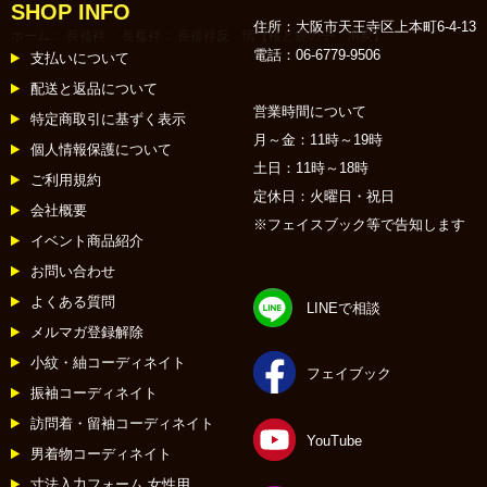
SHOP INFO
住所：大阪市天王寺区上本町6-4-13
ホーム
::
長襦袢
::
長襦袢
:: 長襦袢反 情【桜と鹿の子 消炭】
電話：06-6779-9506
支払いについて
配送と返品について
営業時間について
特定商取引に基ずく表示
月～金：11時～19時
個人情報保護について
土日：11時～18時
ご利用規約
定休日：火曜日・祝日
会社概要
※フェイスブック等で告知します
イベント商品紹介
お問い合わせ
よくある質問
LINEで相談
メルマガ登録解除
小紋・紬コーディネイト
フェイブック
振袖コーディネイト
訪問着・留袖コーディネイト
YouTube
男着物コーディネイト
寸法入力フォーム 女性用