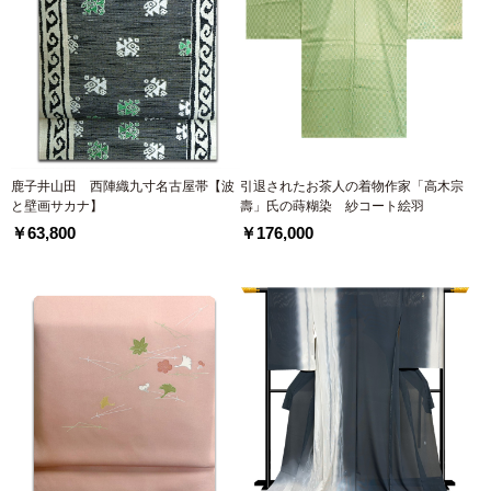
鹿子井山田 西陣織九寸名古屋帯【波
引退されたお茶人の着物作家「高木宗
と壁画サカナ】
壽」氏の蒔糊染 紗コート絵羽
￥63,800
￥176,000