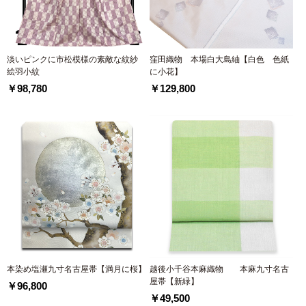
淡いピンクに市松模様の素敵な紋紗
窪田織物 本場白大島紬【白色 色紙
絵羽小紋
に小花】
￥98,780
￥129,800
本染め塩瀬九寸名古屋帯【満月に桜】
越後小千谷本麻織物 本麻九寸名古
屋帯【新緑】
￥96,800
￥49,500