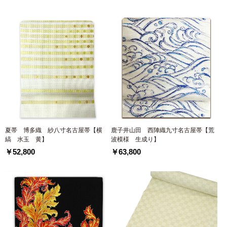
夏帯 博多織 紗八寸名古屋帯【横
鹿子井山田 西陣織九寸名古屋帯【荒
縞 水玉 黄】
波模様 生成り】
￥52,800
￥63,800