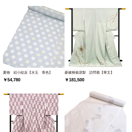
夏物 絽小紋反【水玉 青色】
菱健桐壷謹製 訪問着【華文】
￥54,780
￥181,500