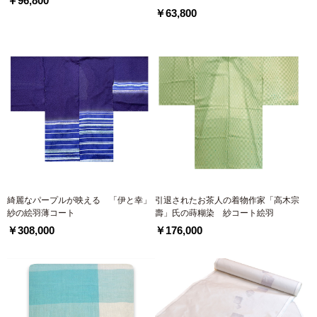
￥96,800
￥63,800
綺麗なパープルが映える 「伊と幸」
引退されたお茶人の着物作家「高木宗
紗の絵羽薄コート
壽」氏の蒔糊染 紗コート絵羽
￥308,000
￥176,000