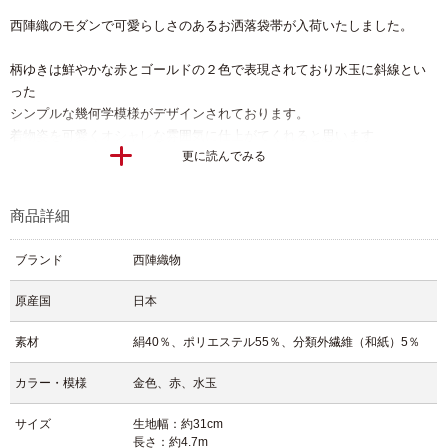
西陣織のモダンで可愛らしさのあるお洒落袋帯が入荷いたしました。
柄ゆきは鮮やかな赤とゴールドの２色で表現されており水玉に斜線とい
った
シンプルな幾何学模様がデザインされております。
着物姿を可愛くオシャレな雰囲気に仕上がてくれると思います。
更に読んでみる
シャレ柄の小紋や訪問着、現代風の振袖にコーデしてみても素敵です
よ。
商品詳細
その日の気分によって雰囲気をがらりと変えることが出来るユーモアの
ある袋帯でございます。
ブランド
西陣織物
原産国
日本
素材
絹40％、ポリエステル55％、分類外繊維（和紙）5％
カラー・模様
金色、赤、水玉
サイズ
生地幅：約31cm
長さ：約4.7m