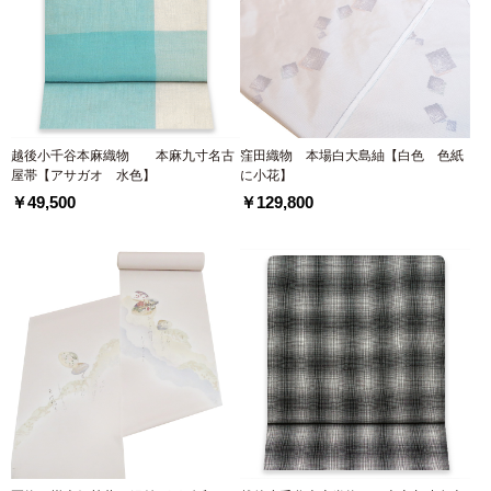
越後小千谷本麻織物 本麻九寸名古
窪田織物 本場白大島紬【白色 色紙
屋帯【アサガオ 水色】
に小花】
￥49,500
￥129,800