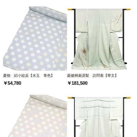
夏物 絽小紋反【水玉 青色】
菱健桐壷謹製 訪問着【華文】
￥54,780
￥181,500