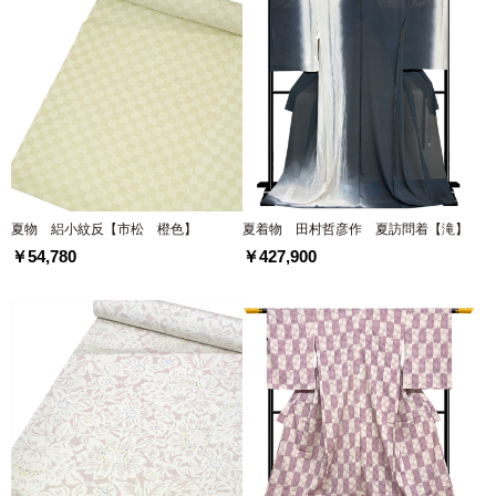
夏物 絽小紋反【市松 橙色】
夏着物 田村哲彦作 夏訪問着【滝】
￥54,780
￥427,900