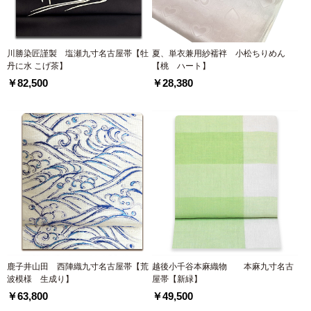
川勝染匠謹製 塩瀬九寸名古屋帯【牡
夏、単衣兼用紗襦袢 小松ちりめん
丹に水 こげ茶】
【桃 ハート】
￥82,500
￥28,380
鹿子井山田 西陣織九寸名古屋帯【荒
越後小千谷本麻織物 本麻九寸名古
波模様 生成り】
屋帯【新緑】
￥63,800
￥49,500