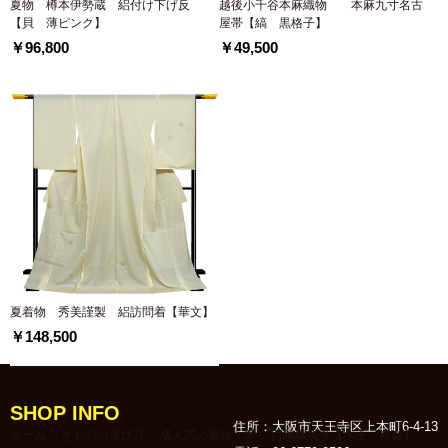
夏物 樽本伊勢蔵 絽付け下げ反
越後小千谷本麻織物 本麻九寸名古
【貝 薄ピンク】
屋帯【縞 黒格子】
￥96,800
￥49,500
夏着物 秀美謹製 絽訪問着【華文】
￥148,500
SHOP INFO
住所：大阪市天王寺区上本町6-4-13
ホーム
::
きものの選び方
::
成人式の着物・帯
:: 西陣織袋帯【水玉 赤金】