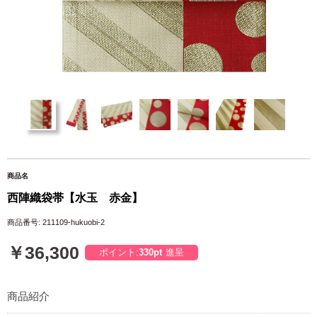
商品名
西陣織袋帯【水玉 赤金】
商品番号: 211109-hukuobi-2
￥36,300
ポイント:
330pt
進呈
商品紹介