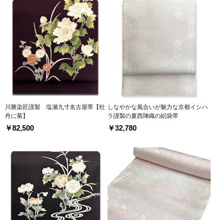
川勝染匠謹製 塩瀬九寸名古屋帯【牡
しなやかな風合いが魅力な京都イシハ
丹に菊】
ラ謹製の夏西陣織の絽袋帯
￥82,500
￥32,780