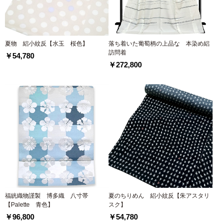
夏物 絽小紋反【水玉 桜色】
落ち着いた葡萄柄の上品な 本染め絽
訪問着
￥54,780
￥272,800
福絖織物謹製 博多織 八寸帯
夏のちりめん 絽小紋反【朱アスタリ
【Palette 青色】
スク】
￥96,800
￥54,780