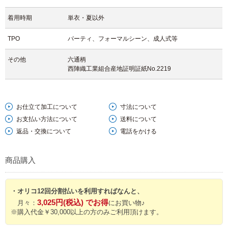
着用時期
単衣・夏以外
TPO
パーティ、フォーマルシーン、成人式等
その他
六通柄
西陣織工業組合産地証明証紙No.2219
お仕立て加工について
寸法について
お支払い方法について
送料について
返品・交換について
電話をかける
商品購入
・オリコ12回分割払いを利用すればなんと、
3,025円(税込) でお得
月々：
にお買い物♪
※購入代金￥30,000以上の方のみご利用頂けます。