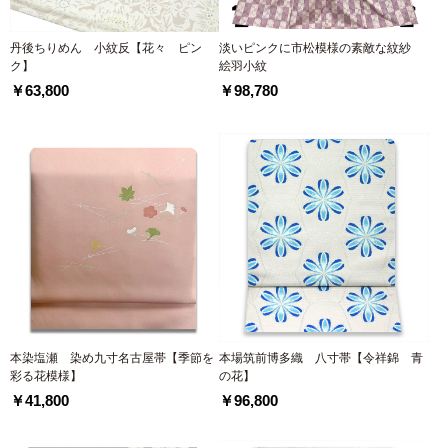
丹後ちりめん 小紋反【花々 ピン
淡いピンクに市松模様の素敵な紋紗
ク】
絵羽小紋
￥63,800
￥98,780
本染塩瀬 染め九寸名古屋帯【季節を
本場筑前博多織 八寸帯【令祥錦 青
彩る花模様】
の花】
￥41,800
￥96,800