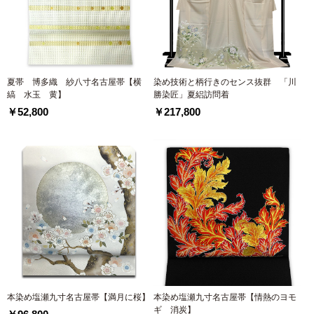
夏帯 博多織 紗八寸名古屋帯【横
染め技術と柄行きのセンス抜群 「川
縞 水玉 黄】
勝染匠」夏絽訪問着
￥52,800
￥217,800
本染め塩瀬九寸名古屋帯【満月に桜】
本染め塩瀬九寸名古屋帯【情熱のヨモ
ギ 消炭】