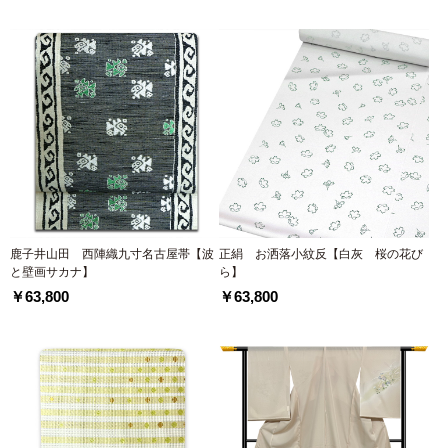
鹿子井山田 西陣織九寸名古屋帯【波
正絹 お洒落小紋反【白灰 桜の花び
と壁画サカナ】
ら】
￥63,800
￥63,800