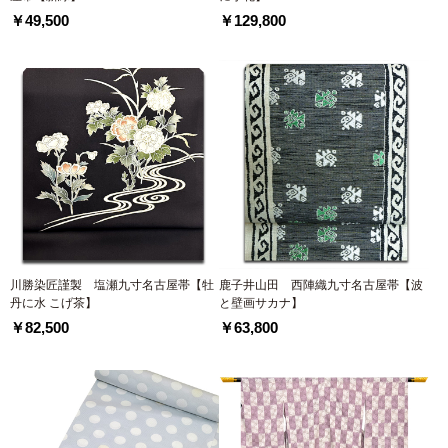
￥49,500
￥129,800
川勝染匠謹製 塩瀬九寸名古屋帯【牡
鹿子井山田 西陣織九寸名古屋帯【波
丹に水 こげ茶】
と壁画サカナ】
￥82,500
￥63,800