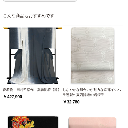
こんな商品もおすすめです
夏着物 田村哲彦作 夏訪問着【滝】
しなやかな風合いが魅力な京都イシハ
ラ謹製の夏西陣織の絽袋帯
￥427,900
￥32,780