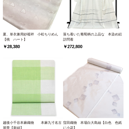
夏、単衣兼用紗襦袢 小松ちりめん
落ち着いた葡萄柄の上品な 本染め絽
【桃 ハート】
訪問着
￥28,380
￥272,800
越後小千谷本麻織物 本麻九寸名古
窪田織物 本場白大島紬【白色 色紙
屋帯【新緑】
に小花】