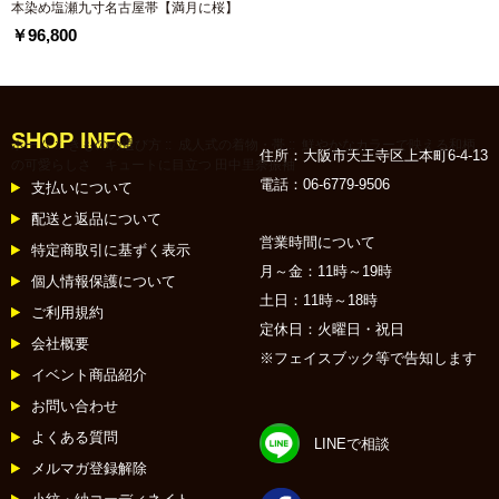
本染め塩瀬九寸名古屋帯【満月に桜】
￥96,800
SHOP INFO
ホーム
::
きものの選び方
::
成人式の着物・帯
:: 鮮やかなカラーで映える和柄
住所：大阪市天王寺区上本町6-4-13
の可愛らしさ キュートに目立つ 田中里奈振袖
電話：06-6779-9506
支払いについて
配送と返品について
営業時間について
特定商取引に基ずく表示
月～金：11時～19時
個人情報保護について
土日：11時～18時
ご利用規約
定休日：火曜日・祝日
会社概要
※フェイスブック等で告知します
イベント商品紹介
お問い合わせ
よくある質問
LINEで相談
メルマガ登録解除