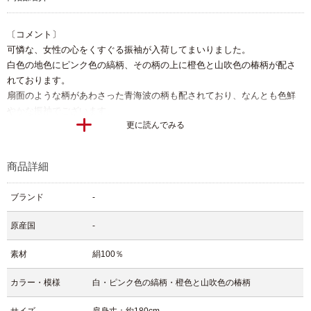
〔コメント〕
可憐な、女性の心をくすぐる振袖が入荷してまいりました。
白色の地色にピンク色の縞柄、その柄の上に橙色と山吹色の椿柄が配さ
れております。
扇面のような柄があわさった青海波の柄も配されており、なんとも色鮮
やかな振袖でございます。
更に読んでみる
オススメの着用年代は10代～20代です。
お嬢様の一生に一度の晴れの舞台、可憐な振袖で極上の思い出を作って
頂けたらと思います。
商品詳細
〔振袖〕
袖丈の長い着物、振袖は一般的には未婚女性の第一礼装とされていま
ブランド
-
す。
袖丈が長いほど格が高くなり改まった感じになります。
原産国
-
・大振袖（袖の長さは125cm）
・中振袖（袖の長さは87～106cm）
素材
絹100％
・小振袖（袖の長さは76～86cm）
送料無料 着物帯 5,000円以上の振袖は送料無料とさせて頂きます。
カラー・模様
白・ピンク色の縞柄・橙色と山吹色の椿柄