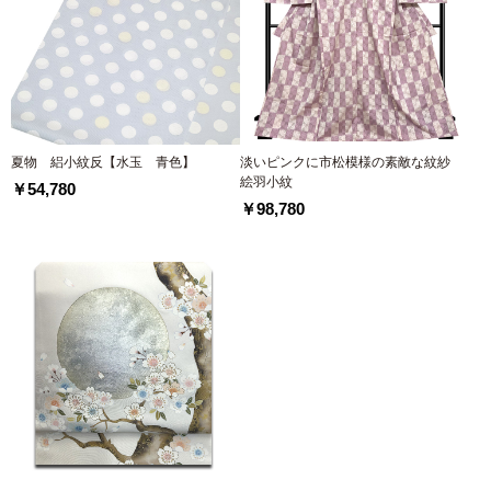
夏物 絽小紋反【水玉 青色】
淡いピンクに市松模様の素敵な紋紗
絵羽小紋
￥54,780
￥98,780