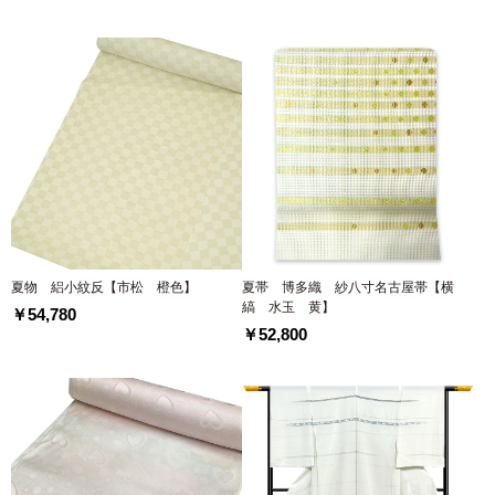
夏物 絽小紋反【市松 橙色】
夏帯 博多織 紗八寸名古屋帯【横
縞 水玉 黄】
￥54,780
￥52,800