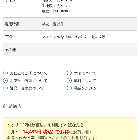
サイズ
肩身丈：約180cm
生地巾：約39cm
袖丈：約118cm
着用時期
単衣・夏以外
TPO
フォーマルな式典・結婚式・成人式等
その他
-
お仕立て加工について
寸法について
お支払い方法について
送料について
返品・交換について
電話をかける
商品購入
・オリコ12回分割払いを利用すればなんと、
14,483円(税込) でお得
月々：
にお買い物♪
※購入代金￥30,000以上の方のみご利用頂けます。