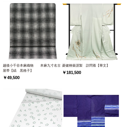
越後小千谷本麻織物 本麻九寸名古
菱健桐壷謹製 訪問着【華文】
屋帯【縞 黒格子】
￥181,500
￥49,500