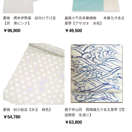
夏物 樽本伊勢蔵 絽付け下げ反
越後小千谷本麻織物 本麻九寸名古
【貝 薄ピンク】
屋帯【アサガオ 水色】
￥96,800
￥49,500
夏物 絽小紋反【水玉 桜色】
鹿子井山田 西陣織九寸名古屋帯【荒
波模様 生成り】
￥54,780
￥63,800