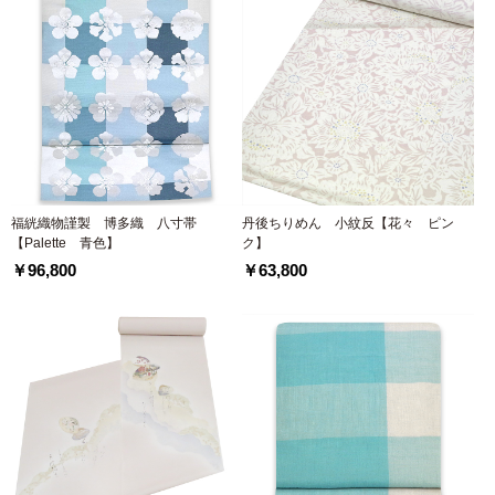
福絖織物謹製 博多織 八寸帯
丹後ちりめん 小紋反【花々 ピン
【Palette 青色】
ク】
￥96,800
￥63,800