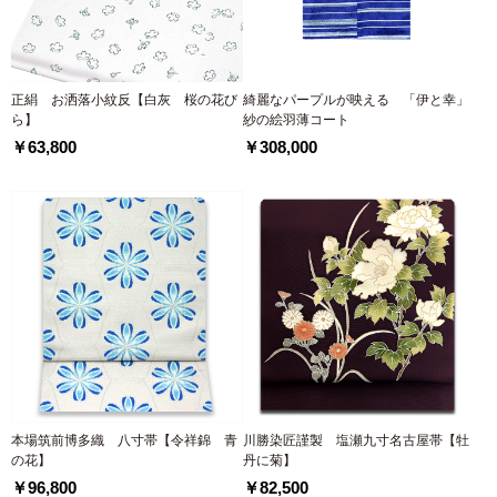
正絹 お洒落小紋反【白灰 桜の花び
綺麗なパープルが映える 「伊と幸」
ら】
紗の絵羽薄コート
￥63,800
￥308,000
本場筑前博多織 八寸帯【令祥錦 青
川勝染匠謹製 塩瀬九寸名古屋帯【牡
の花】
丹に菊】
￥96,800
￥82,500