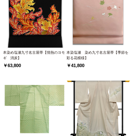
本染め塩瀬九寸名古屋帯【情熱のヨモ
本染塩瀬 染め九寸名古屋帯【季節を
ギ 消炭】
彩る花模様】
￥63,800
￥41,800