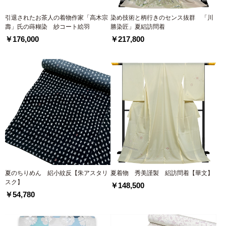
引退されたお茶人の着物作家「高木宗
染め技術と柄行きのセンス抜群 「川
壽」氏の蒔糊染 紗コート絵羽
勝染匠」夏絽訪問着
￥176,000
￥217,800
夏のちりめん 絽小紋反【朱アスタリ
夏着物 秀美謹製 絽訪問着【華文】
スク】
￥148,500
￥54,780