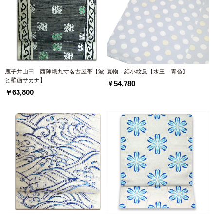
鹿子井山田 西陣織九寸名古屋帯【波
夏物 絽小紋反【水玉 青色】
と壁画サカナ】
￥54,780
￥63,800