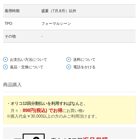
着用時期
盛夏（7月,8月）以外
TPO
フォーマルシーン
その他
-
お支払い方法について
送料について
返品・交換について
電話をかける
商品購入
・オリコ12回分割払いを利用すればなんと、
898円(税込) でお得
月々：
にお買い物♪
※購入代金￥30,000以上の方のみご利用頂けます。