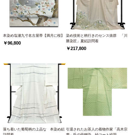
本染め塩瀬九寸名古屋帯【満月に桜】
染め技術と柄行きのセンス抜群 「川
勝染匠」夏絽訪問着
￥96,800
￥217,800
落ち着いた葡萄柄の上品な 本染め絽
引退されたお茶人の着物作家「高木宗
訪問着
壽」氏の蒔糊染 紗コート絵羽