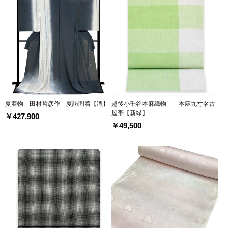
夏着物 田村哲彦作 夏訪問着【滝】
越後小千谷本麻織物 本麻九寸名古
屋帯【新緑】
￥427,900
￥49,500