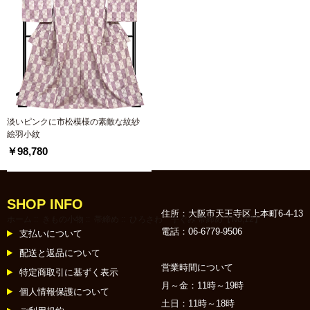
淡いピンクに市松模様の素敵な紋紗
絵羽小紋
￥98,780
SHOP INFO
住所：大阪市天王寺区上本町6-4-13
ホーム
::
きもの小物
::
帯締め
:: ひろさわ 手ぐみ 帯締め【No,12】
電話：06-6779-9506
支払いについて
配送と返品について
営業時間について
特定商取引に基ずく表示
月～金：11時～19時
個人情報保護について
土日：11時～18時