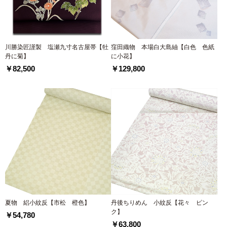
川勝染匠謹製 塩瀬九寸名古屋帯【牡
窪田織物 本場白大島紬【白色 色紙
丹に菊】
に小花】
￥82,500
￥129,800
夏物 絽小紋反【市松 橙色】
丹後ちりめん 小紋反【花々 ピン
ク】
￥54,780
￥63,800