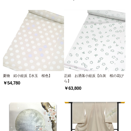
夏物 絽小紋反【水玉 桜色】
正絹 お洒落小紋反【白灰 桜の花び
ら】
￥54,780
￥63,800