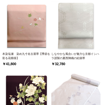
本染塩瀬 染め九寸名古屋帯【季節を
しなやかな風合いが魅力な京都イシハ
彩る花模様】
ラ謹製の夏西陣織の絽袋帯
￥41,800
￥32,780