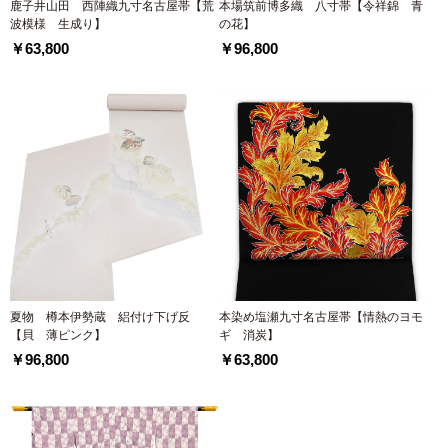
鹿子井山田 西陣織九寸名古屋帯【荒
本場筑前博多織 八寸帯【令祥錦 青
波模様 生成り】
の花】
￥63,800
￥96,800
夏物 樽本伊勢蔵 絽付け下げ反
本染め塩瀬九寸名古屋帯【情熱のヨモ
【貝 薄ピンク】
ギ 消炭】
￥96,800
￥63,800