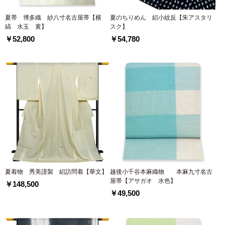
夏帯 博多織 紗八寸名古屋帯【横
夏のちりめん 絽小紋反【朱アスタリ
縞 水玉 黄】
スク】
￥52,800
￥54,780
夏着物 秀美謹製 絽訪問着【華文】
越後小千谷本麻織物 本麻九寸名古
屋帯【アサガオ 水色】
￥148,500
￥49,500