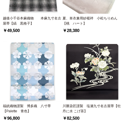
越後小千谷本麻織物 本麻九寸名古
夏、単衣兼用紗襦袢 小松ちりめん
屋帯【縞 黒格子】
【桃 ハート】
￥49,500
￥28,380
福絖織物謹製 博多織 八寸帯
川勝染匠謹製 塩瀬九寸名古屋帯【牡
【Palette 青色】
丹に水 こげ茶】
￥96,800
￥82,500