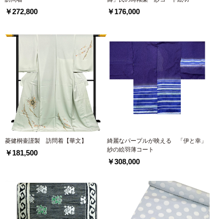
￥272,800
￥176,000
菱健桐壷謹製 訪問着【華文】
綺麗なパープルが映える 「伊と幸」
紗の絵羽薄コート
￥181,500
￥308,000