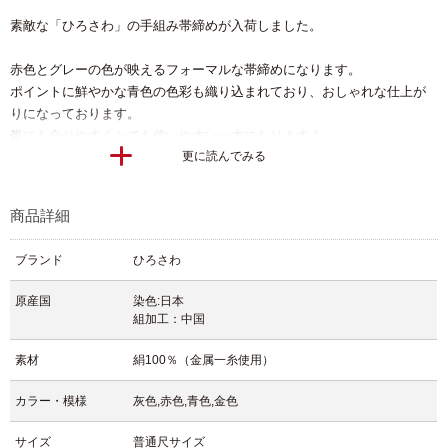
素敵な「ひろさわ」の手組み帯締めが入荷しました。
赤色とグレーの色が映えるフォーマルな帯締めになります。
ポイントに鮮やかな青色の色彩も織り込まれており、おしゃれな仕上が
りになっております。
帯にも合せやすくとても使いやすい一本になりますよ。
更に読んでみる
フォーマルシーンにピッタリで、帯締め一つで着物コーデの雰囲気が変
わりますので、、お洒落のアクセントとしていかがでしょう。
商品詳細
【文章 高畑瑞樹】
ブランド
ひろさわ
原産国
染色:日本
組加工：中国
素材
絹100％（金属一糸使用）
カラー・模様
灰色,赤色,青色,金色
サイズ
普通尺サイズ