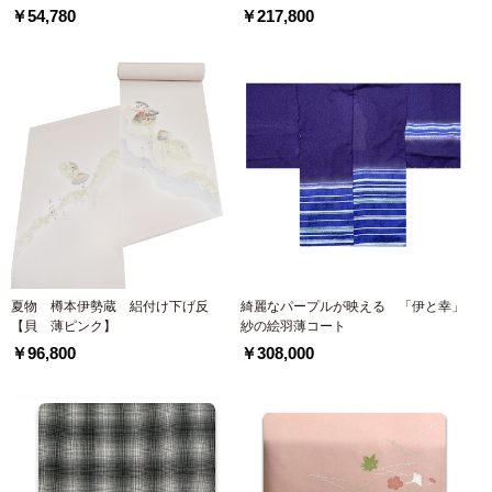
￥54,780
￥217,800
夏物 樽本伊勢蔵 絽付け下げ反
綺麗なパープルが映える 「伊と幸」
【貝 薄ピンク】
紗の絵羽薄コート
￥96,800
￥308,000