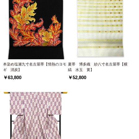
本染め塩瀬九寸名古屋帯【情熱のヨモ
夏帯 博多織 紗八寸名古屋帯【横
ギ 消炭】
縞 水玉 黄】
￥63,800
￥52,800