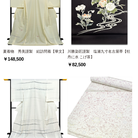
夏着物 秀美謹製 絽訪問着【華文】
川勝染匠謹製 塩瀬九寸名古屋帯【牡
丹に水 こげ茶】
￥148,500
￥82,500