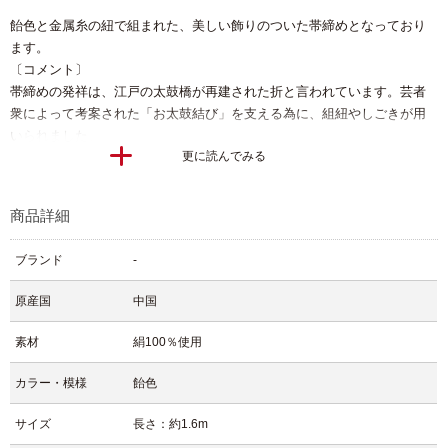
飴色と金属糸の紐で組まれた、美しい飾りのついた帯締めとなっており
ます。
〔コメント〕
帯締めの発祥は、江戸の太鼓橋が再建された折と言われています。芸者
衆によって考案された「お太鼓結び」を支える為に、組紐やしごきが用
いられました。
更に読んでみる
帯締めは、着物や帯の格に合わせて選びます。帯締めには何十種類もの
組み方があり、それによって格も変わります。金糸・銀糸が組み込まれ
た、太さのあるものは礼装用です。細みのものや無地のものは普段着に
商品詳細
合わせます。
ブランド
-
原産国
中国
素材
絹100％使用
カラー・模様
飴色
サイズ
長さ：約1.6m