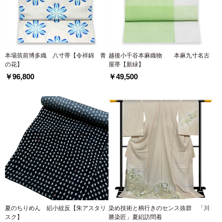
本場筑前博多織 八寸帯【令祥錦 青
越後小千谷本麻織物 本麻九寸名古
の花】
屋帯【新緑】
￥96,800
￥49,500
夏のちりめん 絽小紋反【朱アスタリ
染め技術と柄行きのセンス抜群 「川
スク】
勝染匠」夏絽訪問着