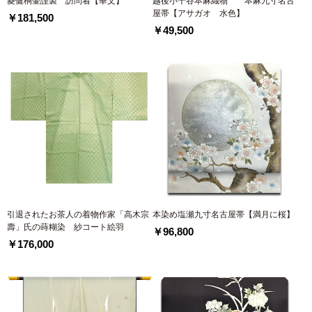
菱健桐壷謹製 訪問着【華文】
越後小千谷本麻織物 本麻九寸名古
屋帯【アサガオ 水色】
￥181,500
￥49,500
引退されたお茶人の着物作家「高木宗
本染め塩瀬九寸名古屋帯【満月に桜】
壽」氏の蒔糊染 紗コート絵羽
￥96,800
￥176,000