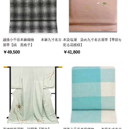
越後小千谷本麻織物 本麻九寸名古
本染塩瀬 染め九寸名古屋帯【季節を
屋帯【縞 黒格子】
彩る花模様】
￥49,500
￥41,800