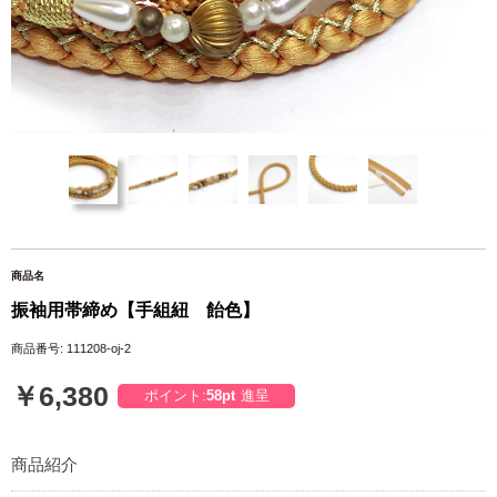
商品名
振袖用帯締め【手組紐 飴色】
商品番号: 111208-oj-2
￥6,380
ポイント:
58pt
進呈
商品紹介