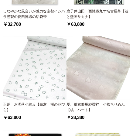
しなやかな風合いが魅力な京都イシハ
鹿子井山田 西陣織九寸名古屋帯【波
ラ謹製の夏西陣織の絽袋帯
と壁画サカナ】
￥32,780
￥63,800
正絹 お洒落小紋反【白灰 桜の花び
夏、単衣兼用紗襦袢 小松ちりめん
ら】
【桃 ハート】
￥63,800
￥28,380