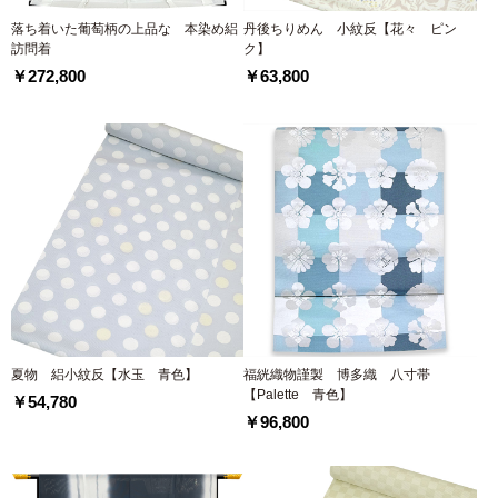
落ち着いた葡萄柄の上品な 本染め絽
丹後ちりめん 小紋反【花々 ピン
訪問着
ク】
￥272,800
￥63,800
夏物 絽小紋反【水玉 青色】
福絖織物謹製 博多織 八寸帯
【Palette 青色】
￥54,780
￥96,800