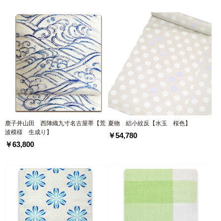
鹿子井山田 西陣織九寸名古屋帯【荒
夏物 絽小紋反【水玉 桜色】
波模様 生成り】
￥54,780
￥63,800