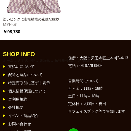
淡いピンクに市松模様の素敵な紋紗
絵羽小紋
￥98,780
SHOP INFO
住所：大阪市天王寺区上本町6-4-13
ホーム
::
きもの小物
::
帯締め
:: 振袖用帯締め【手組紐 飴色】
電話：06-6779-9506
支払いについて
配送と返品について
営業時間について
特定商取引に基ずく表示
月～金：11時～19時
個人情報保護について
土日：11時～18時
ご利用規約
定休日：火曜日・祝日
会社概要
※フェイスブック等で告知します
イベント商品紹介
お問い合わせ