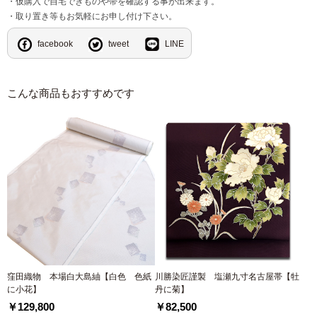
・仮購入で自宅できものや帯を確認する事が出来ます。
・取り置き等もお気軽にお申し付け下さい。
facebook
tweet
LINE
こんな商品もおすすめです
窪田織物 本場白大島紬【白色 色紙
川勝染匠謹製 塩瀬九寸名古屋帯【牡
に小花】
丹に菊】
￥129,800
￥82,500