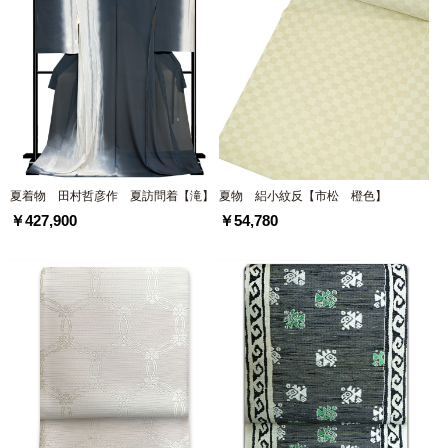
夏着物 田村哲彦作 夏訪問着【滝】
夏物 絽小紋反【市松 橙色】
￥427,900
￥54,780