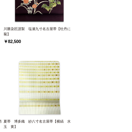
】
川勝染匠謹製 塩瀬九寸名古屋帯【牡丹に
菊】
￥82,500
消
夏帯 博多織 紗八寸名古屋帯【横縞 水
玉 黄】