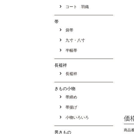
コート 羽織
帯
袋帯
九寸・八寸
半幅帯
長襦袢
長襦袢
きもの小物
帯締め
帯揚げ
価
小物いろいろ
商品番号
男きもの