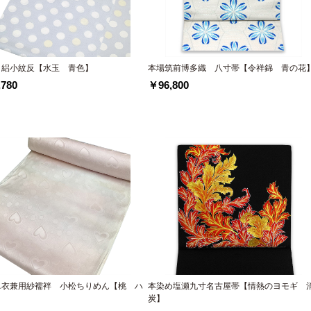
 絽小紋反【水玉 青色】
本場筑前博多織 八寸帯【令祥錦 青の花
780
￥96,800
単衣兼用紗襦袢 小松ちりめん【桃 ハ
本染め塩瀬九寸名古屋帯【情熱のヨモギ 
】
炭】