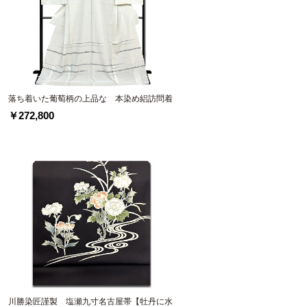
落ち着いた葡萄柄の上品な 本染め絽訪問着
￥272,800
川勝染匠謹製 塩瀬九寸名古屋帯【牡丹に水