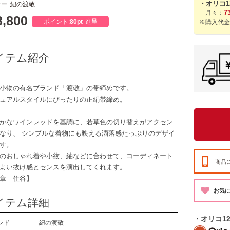
・オリコ
ー: 紐の渡敬
7
月々：
,800
ポイント:
80pt
進呈
※購入代金
イテム紹介
小物の有名ブランド「渡敬」の帯締めです。
ュアルスタイルにぴったりの正絹帯締め。
かなワインレッドを基調に、若草色の切り替えがアクセン
なり、 シンプルな着物にも映える洒落感たっぷりのデザイ
す。
のおしゃれ着や小紋、紬などに合わせて、コーディネート
商品
よい抜け感とセンスを演出してくれます。
章 住谷】
イテム詳細
・オリコ1
ンド
紐の渡敬