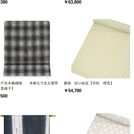
380
￥63,800
小千谷本麻織物 本麻九寸名古屋帯
夏物 絽小紋反【市松 橙色】
 黒格子】
￥54,780
500