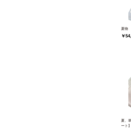
夏物
￥54,
夏、
ート