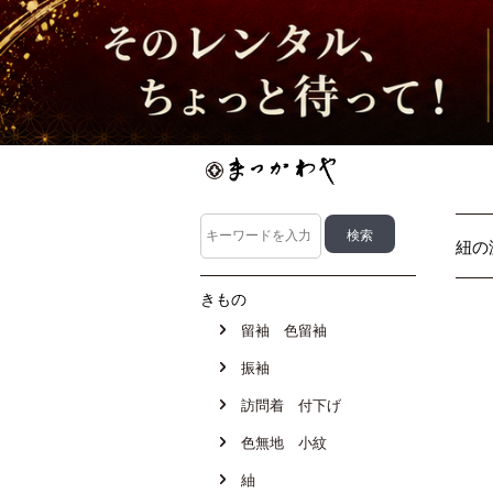
紐の
きもの
留袖 色留袖
振袖
訪問着 付下げ
色無地 小紋
紬