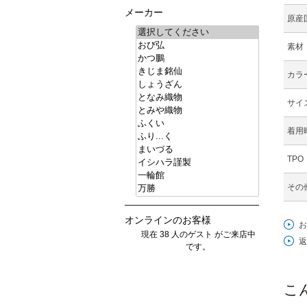
メーカー
原産
素材
カラ
サイ
着用
TPO
その
オンラインのお客様
お
現在 38 人のゲスト がご来店中
返
です。
こ