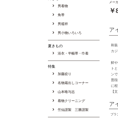
メーカ
男着物
￥8
角帯
男襦袢
ア
男小物いろいろ
和装
夏きもの
カジ
浴衣・半幅帯・巾着
鮮や
特集
トと
加藤絞り
ンで
普段
名物蔵出しコーナー
に程
【文
山本唯与志
着物クリーニング
ア
竺仙謹製 三勝謹製
ブラ