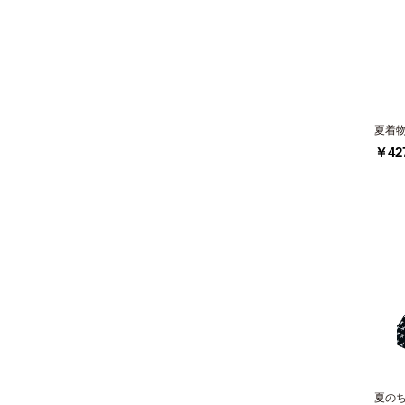
夏着
￥427
夏の