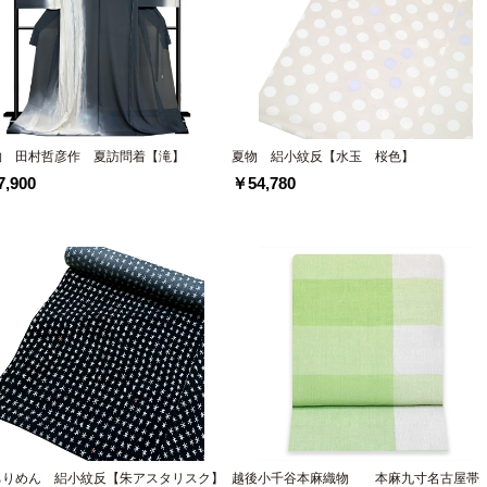
物 田村哲彦作 夏訪問着【滝】
夏物 絽小紋反【水玉 桜色】
,900
￥54,780
ちりめん 絽小紋反【朱アスタリスク】
越後小千谷本麻織物 本麻九寸名古屋帯