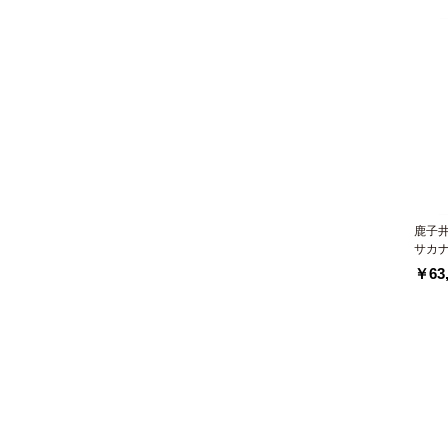
鹿子
サカ
￥63,