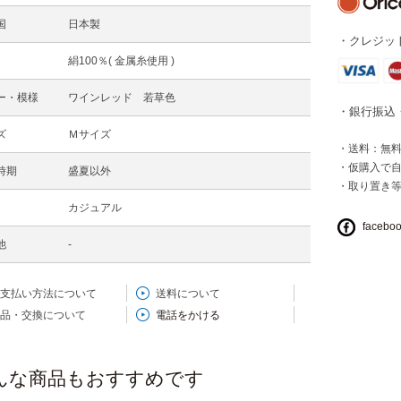
国
日本製
・クレジット
絹100％( 金属糸使用 )
ー・模様
ワインレッド 若草色
・銀行振込
ズ
Ｍサイズ
・送料：無料 
・仮購入で
時期
盛夏以外
・取り置き
カジュアル
facebo
他
-
支払い方法について
送料について
品・交換について
電話をかける
んな商品もおすすめです