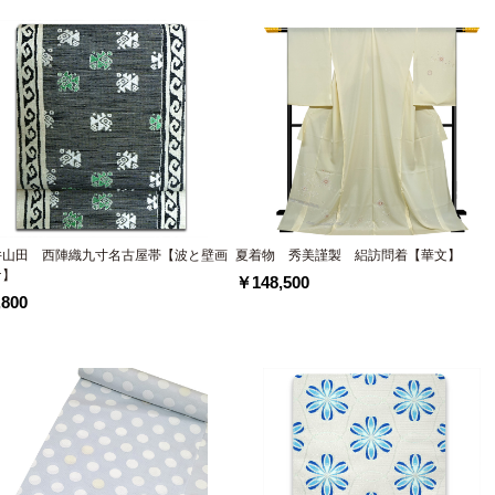
井山田 西陣織九寸名古屋帯【波と壁画
夏着物 秀美謹製 絽訪問着【華文】
ナ】
￥148,500
800