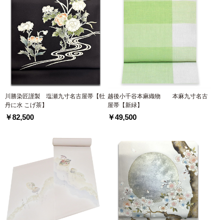
川勝染匠謹製 塩瀬九寸名古屋帯【牡
越後小千谷本麻織物 本麻九寸名古
丹に水 こげ茶】
屋帯【新緑】
￥82,500
￥49,500