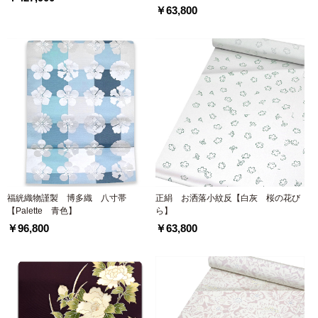
￥63,800
福絖織物謹製 博多織 八寸帯
正絹 お洒落小紋反【白灰 桜の花び
【Palette 青色】
ら】
￥96,800
￥63,800