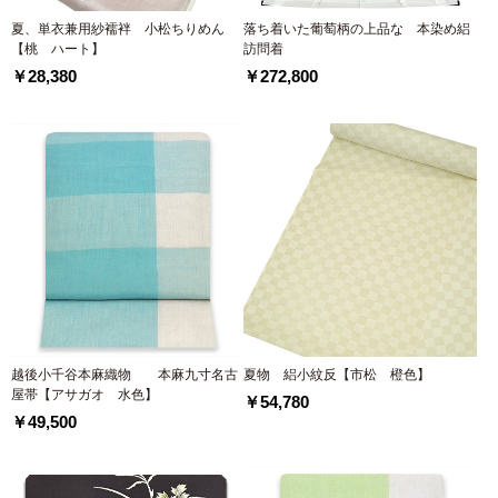
夏、単衣兼用紗襦袢 小松ちりめん
落ち着いた葡萄柄の上品な 本染め絽
【桃 ハート】
訪問着
￥28,380
￥272,800
越後小千谷本麻織物 本麻九寸名古
夏物 絽小紋反【市松 橙色】
屋帯【アサガオ 水色】
￥54,780
￥49,500