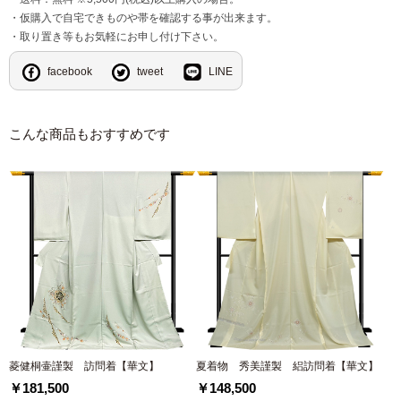
・仮購入で自宅できものや帯を確認する事が出来ます。
・取り置き等もお気軽にお申し付け下さい。
facebook
tweet
LINE
こんな商品もおすすめです
菱健桐壷謹製 訪問着【華文】
夏着物 秀美謹製 絽訪問着【華文】
￥181,500
￥148,500