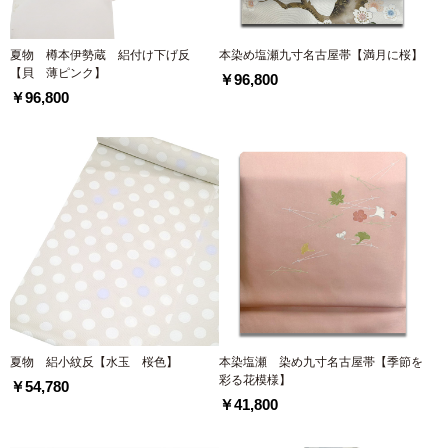
夏物 樽本伊勢蔵 絽付け下げ反
本染め塩瀬九寸名古屋帯【満月に桜】
【貝 薄ピンク】
￥96,800
￥96,800
夏物 絽小紋反【水玉 桜色】
本染塩瀬 染め九寸名古屋帯【季節を
彩る花模様】
￥54,780
￥41,800