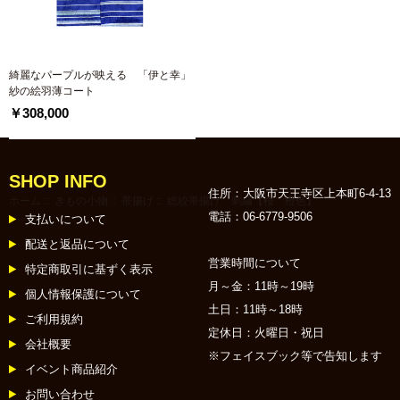
綺麗なパープルが映える 「伊と幸」
紗の絵羽薄コート
￥308,000
SHOP INFO
住所：大阪市天王寺区上本町6-4-13
ホーム
::
きもの小物
::
帯揚げ
:: 総絞帯揚げ 刺繍【桜 橙色】
電話：06-6779-9506
支払いについて
配送と返品について
営業時間について
特定商取引に基ずく表示
月～金：11時～19時
個人情報保護について
土日：11時～18時
ご利用規約
定休日：火曜日・祝日
会社概要
※フェイスブック等で告知します
イベント商品紹介
お問い合わせ