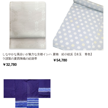
しなやかな風合いが魅力な京都イシハ
夏物 絽小紋反【水玉 青色】
ラ謹製の夏西陣織の絽袋帯
￥54,780
￥32,780