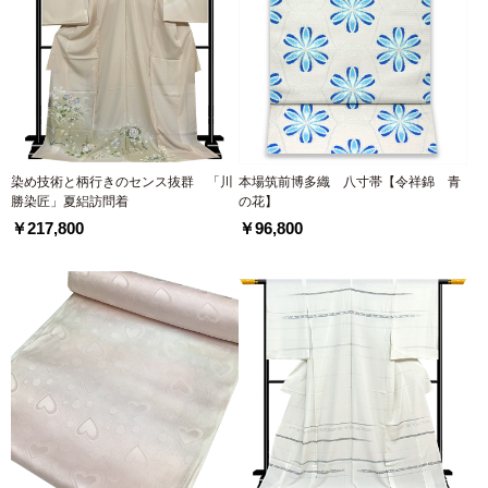
染め技術と柄行きのセンス抜群 「川
本場筑前博多織 八寸帯【令祥錦 青
勝染匠」夏絽訪問着
の花】
￥217,800
￥96,800