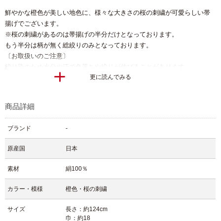
鮮やかな橙色が美しい地色に、様々な大きさの桜の刺繍が可愛らしい帯
揚げでございます。
※桜の刺繍があるのは帯揚げの半分だけとなっております。
もう半分は柄が無く総絞りのみとなっております。
〔お取扱いのご注意〕
絞り染のため水分や汗で色落ちや絞りが伸びることがあります。
更に読んでみる
お手入はドライクリーニング(セキユ系)が可能です。
〔コメント〕
きものと帯の間にふんわりと結んで入れる帯揚げは帯締めと並んで、大
商品詳細
切な小道具の1つです。
様々な表情を見せてくれる小物はいくつあってもいいですね。
ブランド
-
＊生地の部分によって柄の出かたが写真とは異なる場合がございます。
原産国
日本
素材
絹100％
カラー・模様
橙色・桜の刺繍
サイズ
長さ：約124cm
巾：約18