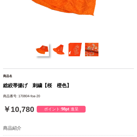
商品名
総絞帯揚げ 刺繍【桜 橙色】
商品番号: 170804-foa-20
￥10,780
ポイント:
98pt
進呈
商品紹介