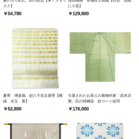
夏のちりめん 絽小紋反【朱アスタリ
窪田織物 本場白大島紬【白色 色紙
スク】
に小花】
￥54,780
￥129,800
夏帯 博多織 紗八寸名古屋帯【横
引退されたお茶人の着物作家「高木宗
縞 水玉 黄】
壽」氏の蒔糊染 紗コート絵羽
￥52,800
￥176,000