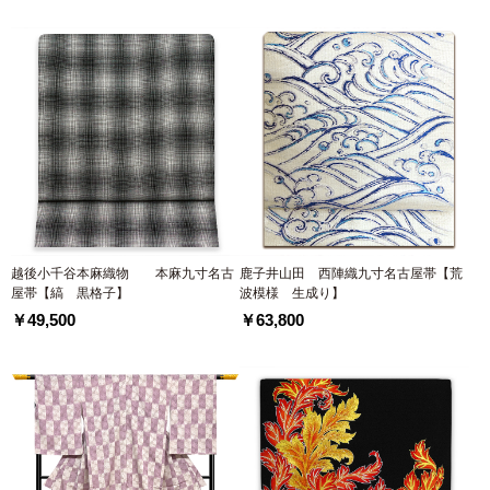
越後小千谷本麻織物 本麻九寸名古
鹿子井山田 西陣織九寸名古屋帯【荒
屋帯【縞 黒格子】
波模様 生成り】
￥49,500
￥63,800