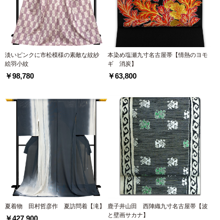
淡いピンクに市松模様の素敵な紋紗
本染め塩瀬九寸名古屋帯【情熱のヨモ
絵羽小紋
ギ 消炭】
￥98,780
￥63,800
夏着物 田村哲彦作 夏訪問着【滝】
鹿子井山田 西陣織九寸名古屋帯【波
と壁画サカナ】
￥427,900