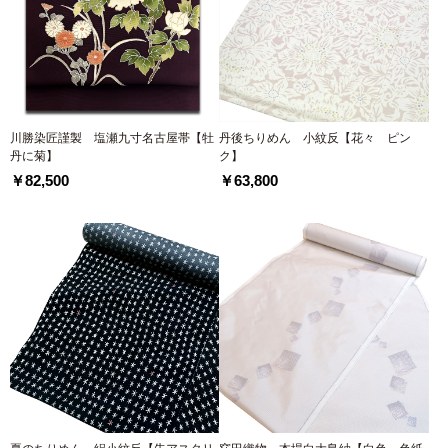
川勝染匠謹製 塩瀬九寸名古屋帯【牡
丹後ちりめん 小紋反【花々 ピン
丹に菊】
ク】
￥82,500
￥63,800