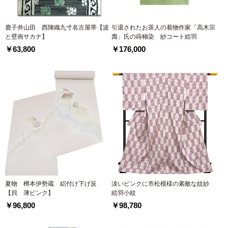
鹿子井山田 西陣織九寸名古屋帯【波
引退されたお茶人の着物作家「高木宗
と壁画サカナ】
壽」氏の蒔糊染 紗コート絵羽
￥63,800
￥176,000
夏物 樽本伊勢蔵 絽付け下げ反
淡いピンクに市松模様の素敵な紋紗
【貝 薄ピンク】
絵羽小紋
￥96,800
￥98,780