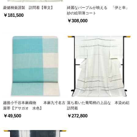
菱健桐壷謹製 訪問着【華文】
綺麗なパープルが映える 「伊と幸」
紗の絵羽薄コート
￥181,500
￥308,000
越後小千谷本麻織物 本麻九寸名古
落ち着いた葡萄柄の上品な 本染め絽
屋帯【アサガオ 水色】
訪問着
￥49,500
￥272,800