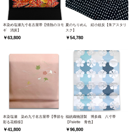
本染め塩瀬九寸名古屋帯【情熱のヨモ
夏のちりめん 絽小紋反【朱アスタリ
ギ 消炭】
スク】
￥63,800
￥54,780
本染塩瀬 染め九寸名古屋帯【季節を
福絖織物謹製 博多織 八寸帯
彩る花模様】
【Palette 青色】
￥41,800
￥96,800