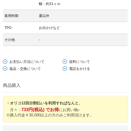
幅：約31ｃｍ
着用時期
夏以外
TPO
お出かけなど
その他
-
お支払い方法について
送料について
返品・交換について
電話をかける
商品購入
・オリコ12回分割払いを利用すればなんと、
733円(税込) でお得
月々：
にお買い物♪
※購入代金￥30,000以上の方のみご利用頂けます。