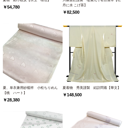
丹に水 こげ茶】
￥54,780
￥82,500
夏、単衣兼用紗襦袢 小松ちりめん
夏着物 秀美謹製 絽訪問着【華文】
【桃 ハート】
￥148,500
￥28,380