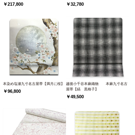
￥217,800
￥32,780
本染め塩瀬九寸名古屋帯【満月に桜】
越後小千谷本麻織物 本麻九寸名古
屋帯【縞 黒格子】
￥96,800
￥49,500