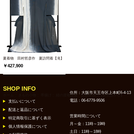
夏着物 田村哲彦作 夏訪問着【滝】
￥427,900
SHOP INFO
住所：大阪市天王寺区上本町6-4-13
ホーム
::
きもの小物
::
帯揚げ
:: 紐の渡敬謹製 正絹帯揚げ【多色ぼかし】
電話：06-6779-9506
支払いについて
配送と返品について
営業時間について
特定商取引に基ずく表示
月～金：11時～19時
個人情報保護について
土日：11時～18時