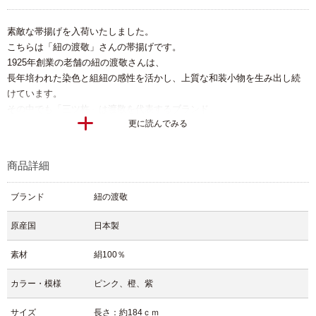
素敵な帯揚げを入荷いたしました。
こちらは「紐の渡敬」さんの帯揚げです。
1925年創業の老舗の紐の渡敬さんは、
長年培われた染色と組紐の感性を活かし、上質な和装小物を生み出し続
けています。
その中でも「三ツ杵」は渡敬を代表するブランド。
更に読んでみる
カジュアルからフォーマルまで幅広く使える、信頼のシリーズです。
ピンク色や橙色、紫色などの様々なぼかしの色合いが、装い全体に優し
さを添えます。
商品詳細
帯からさりげなく覗くその色が、着姿に奥行きを生み、品のある印象
に。
ブランド
紐の渡敬
絹ならではのしなやかさと上品な光沢が特徴で、結び目も美しくまとま
ります。
原産国
日本製
装いにそっと気品を添える、渡敬さんならではの上質な帯揚げです。
＊生地の部分によって柄の出かたが写真とは異なる場合がございます。
素材
絹100％
カラー・模様
ピンク、橙、紫
サイズ
長さ：約184ｃｍ