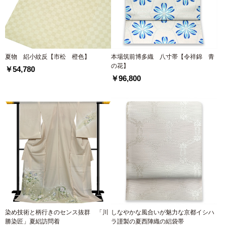
夏物 絽小紋反【市松 橙色】
本場筑前博多織 八寸帯【令祥錦 青
の花】
￥54,780
￥96,800
染め技術と柄行きのセンス抜群 「川
しなやかな風合いが魅力な京都イシハ
勝染匠」夏絽訪問着
ラ謹製の夏西陣織の絽袋帯