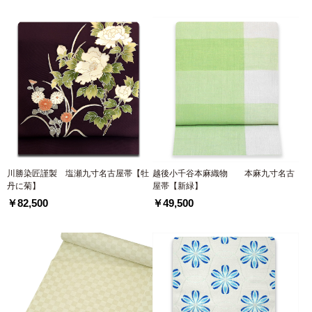
川勝染匠謹製 塩瀬九寸名古屋帯【牡
越後小千谷本麻織物 本麻九寸名古
丹に菊】
屋帯【新緑】
￥82,500
￥49,500