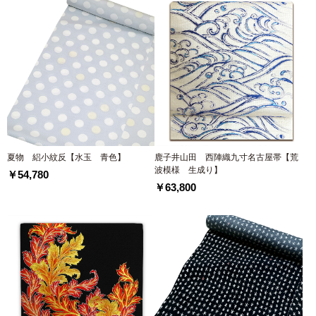
夏物 絽小紋反【水玉 青色】
鹿子井山田 西陣織九寸名古屋帯【荒
波模様 生成り】
￥54,780
￥63,800