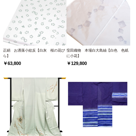
正絹 お洒落小紋反【白灰 桜の花び
窪田織物 本場白大島紬【白色 色紙
ら】
に小花】
￥63,800
￥129,800