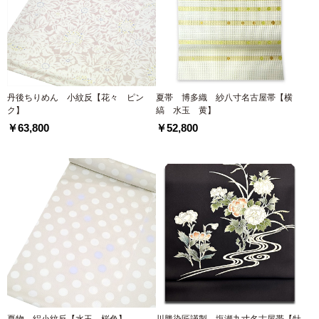
丹後ちりめん 小紋反【花々 ピン
夏帯 博多織 紗八寸名古屋帯【横
ク】
縞 水玉 黄】
￥63,800
￥52,800
夏物 絽小紋反【水玉 桜色】
川勝染匠謹製 塩瀬九寸名古屋帯【牡