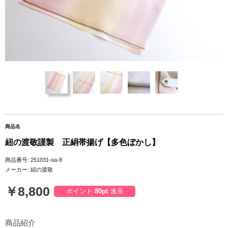
商品名
紐の渡敬謹製 正絹帯揚げ【多色ぼかし】
商品番号: 251031-oa-8
メーカー: 紐の渡敬
￥8,800
ポイント:
80pt
進呈
商品紹介