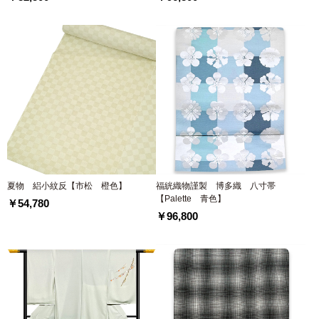
夏物 絽小紋反【市松 橙色】
福絖織物謹製 博多織 八寸帯
【Palette 青色】
￥54,780
￥96,800