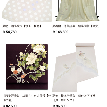
夏物 絽小紋反【水玉 桜色】
夏着物 秀美謹製 絽訪問着【華文】
￥54,780
￥148,500
川勝染匠謹製 塩瀬九寸名古屋帯【牡
夏物 樽本伊勢蔵 絽付け下げ反
丹に菊】
【貝 薄ピンク】
￥82,500
￥96,800