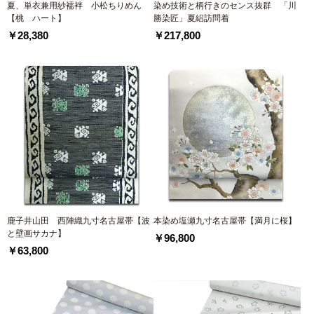
夏、単衣兼用紗襦袢 小松ちりめん
染め技術と柄行きのセンス抜群 「川
【桃 ハート】
勝染匠」夏絽訪問着
￥28,380
￥217,800
鹿子井山田 西陣織九寸名古屋帯【波
本染め塩瀬九寸名古屋帯【満月に桜】
と壁画サカナ】
￥96,800
￥63,800