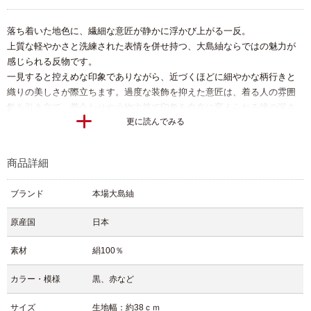
落ち着いた地色に、繊細な意匠が静かに浮かび上がる一反。
上質な軽やかさと洗練された表情を併せ持つ、大島紬ならではの魅力が
感じられる反物です。
一見すると控えめな印象でありながら、近づくほどに細やかな柄行きと
織りの美しさが際立ちます。過度な装飾を抑えた意匠は、着る人の雰囲
気を引き立て、帯合わせや小物次第で印象を自在に変えられる懐の深さ
更に読んでみる
を持っています。
流行に左右されにくく、長く寄り添ってくれる佇まいは、大島紬ならで
はの大きな魅力です。
商品詳細
大島紬特有の軽さとしなやかさは、着心地の良さにも直結します。袷と
してはもちろん、単衣仕立てにしても扱いやすく、長時間の着用でも疲
ブランド
本場大島紬
れにくい点は、日常着として非常に優れています。
街歩きや観劇、お食事など、さりげなく上質さを感じさせたい場面に自
原産国
日本
然と馴染む一枚となるでしょう。
また、この反物は
着物としての仕立てに限らず、素材の美しさを活かし
素材
絹100％
た多様な使い方
もおすすめです。
たとえば――
カラー・模様
黒、赤など
・
羽織・道中着・コート類
として軽やかに
・
帯や部分使い
で装いのアクセントに
サイズ
生地幅：約38ｃｍ