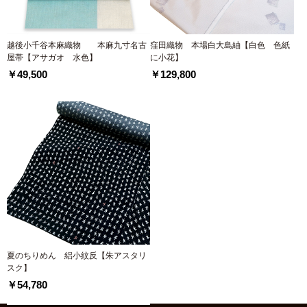
越後小千谷本麻織物 本麻九寸名古
窪田織物 本場白大島紬【白色 色紙
屋帯【アサガオ 水色】
に小花】
￥49,500
￥129,800
夏のちりめん 絽小紋反【朱アスタリ
スク】
￥54,780