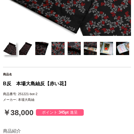
商品名
B反 本場大島紬反【赤い花】
商品番号: 251221-bot-2
メーカー: 本場大島紬
￥38,000
ポイント:
345pt
進呈
商品紹介