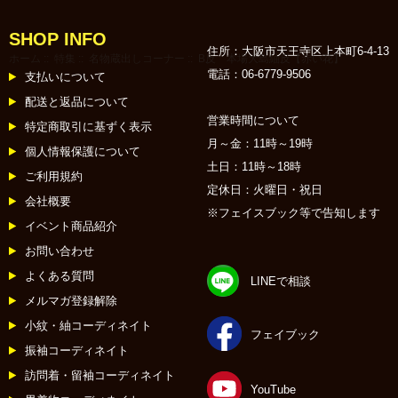
SHOP INFO
住所：大阪市天王寺区上本町6-4-13
ホーム
::
特集
::
名物蔵出しコーナー
:: B反 本場大島紬反【赤い花】
電話：06-6779-9506
支払いについて
配送と返品について
営業時間について
特定商取引に基ずく表示
月～金：11時～19時
個人情報保護について
土日：11時～18時
ご利用規約
定休日：火曜日・祝日
会社概要
※フェイスブック等で告知します
イベント商品紹介
お問い合わせ
よくある質問
LINEで相談
メルマガ登録解除
小紋・紬コーディネイト
フェイブック
振袖コーディネイト
訪問着・留袖コーディネイト
YouTube