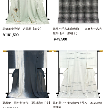
菱健桐壷謹製 訪問着【華文】
越後小千谷本麻織物 本麻九寸名古
屋帯【縞 黒格子】
￥181,500
￥49,500
夏着物 田村哲彦作 夏訪問着【滝】
落ち着いた葡萄柄の上品な 本染め絽
訪問着