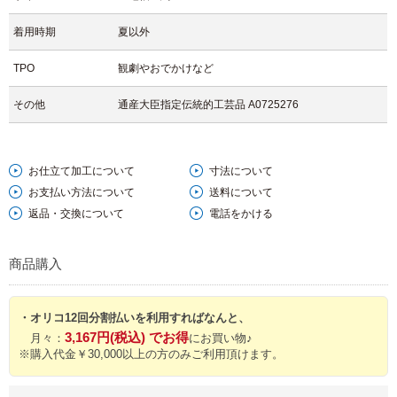
・
バッグや巾着などの和装小物
・
着用時期
インテリア小物や装飾布
夏以外
として空間に取り入れる
など、反物全体を無駄なく活かしながら、大島紬ならではの繊細な表情
TPO
観劇やおでかけなど
を楽しんでいただけます。細かな織り柄は、こうした用途においても上
品な存在感を放ちます。
その他
通産大臣指定伝統的工芸品 A0725276
軽やかで、上質で、飽きがこない。
大島紬が持つ本質的な魅力を、仕立てや使い方によって自由に広げてい
ただける一反です。
※こちらの商品はB反のため、所々にシミやヤケなどが見られる場合がご
お仕立て加工について
寸法について
ざいます。
お支払い方法について
送料について
お仕立てに関しましては、別途お問い合わせいただきますようお願いい
返品・交換について
電話をかける
たします。
商品購入
・オリコ12回分割払いを利用すればなんと、
3,167円(税込) でお得
月々：
にお買い物♪
※購入代金￥30,000以上の方のみご利用頂けます。