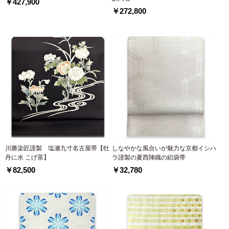
￥427,900
￥272,800
川勝染匠謹製 塩瀬九寸名古屋帯【牡
しなやかな風合いが魅力な京都イシハ
丹に水 こげ茶】
ラ謹製の夏西陣織の絽袋帯
￥82,500
￥32,780