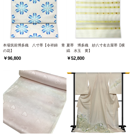
本場筑前博多織 八寸帯【令祥錦 青
夏帯 博多織 紗八寸名古屋帯【横
の花】
縞 水玉 黄】
￥96,800
￥52,800