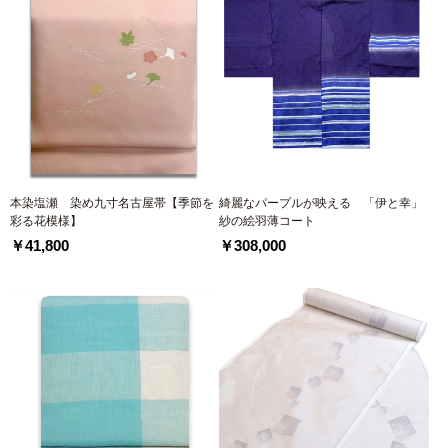
本染塩瀬 染め九寸名古屋帯【季節を
綺麗なパープルが映える 「伊と幸」
彩る花模様】
紗の絵羽薄コート
￥41,800
￥308,000