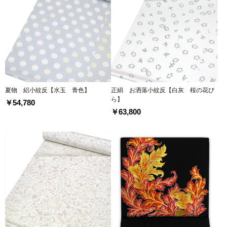
夏物 絽小紋反【水玉 青色】
正絹 お洒落小紋反【白灰 桜の花び
ら】
￥54,780
￥63,800