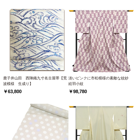
鹿子井山田 西陣織九寸名古屋帯【荒
淡いピンクに市松模様の素敵な紋紗
波模様 生成り】
絵羽小紋
￥63,800
￥98,780