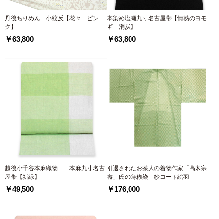
丹後ちりめん 小紋反【花々 ピン
本染め塩瀬九寸名古屋帯【情熱のヨモ
ク】
ギ 消炭】
￥63,800
￥63,800
越後小千谷本麻織物 本麻九寸名古
引退されたお茶人の着物作家「高木宗
屋帯【新緑】
壽」氏の蒔糊染 紗コート絵羽
￥49,500
￥176,000