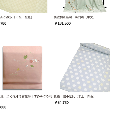
 絽小紋反【市松 橙色】
菱健桐壷謹製 訪問着【華文】
780
￥181,500
塩瀬 染め九寸名古屋帯【季節を彩る花
夏物 絽小紋反【水玉 青色】
】
￥54,780
800