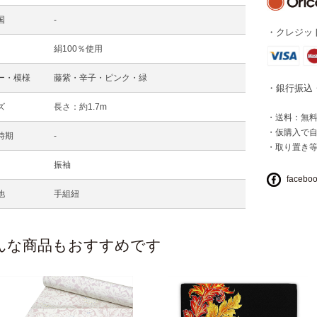
国
-
・クレジット
絹100％使用
ー・模様
藤紫・辛子・ピンク・緑
・銀行振込
ズ
長さ：約1.7m
・送料：無料 
・仮購入で
時期
-
・取り置き
振袖
facebo
他
手組紐
んな商品もおすすめです