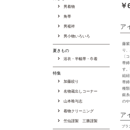
￥6
男着物
角帯
ア
男襦袢
男小物いろいろ
藤紫
り、
夏きもの
〔コ
浴衣・半幅帯・巾着
帯締
す。
特集
組紐
加藤絞り
帯締
種類
名物蔵出しコーナー
銀糸
山本唯与志
のや
着物クリーニング
ア
竺仙謹製 三勝謹製
ブラ