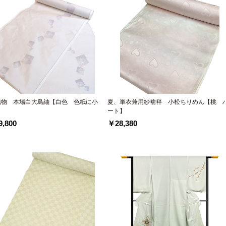
織物 本場白大島紬【白色 色紙に小
夏、単衣兼用紗襦袢 小松ちりめん【桃 
ート】
,800
￥28,380