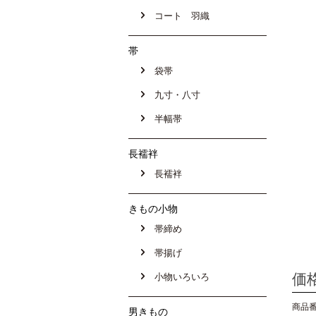
コート 羽織
帯
袋帯
九寸・八寸
半幅帯
長襦袢
長襦袢
きもの小物
帯締め
帯揚げ
価
小物いろいろ
商品番号
男きもの