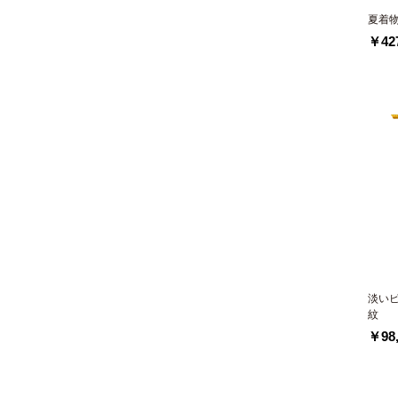
夏着
￥427
淡い
紋
￥98,