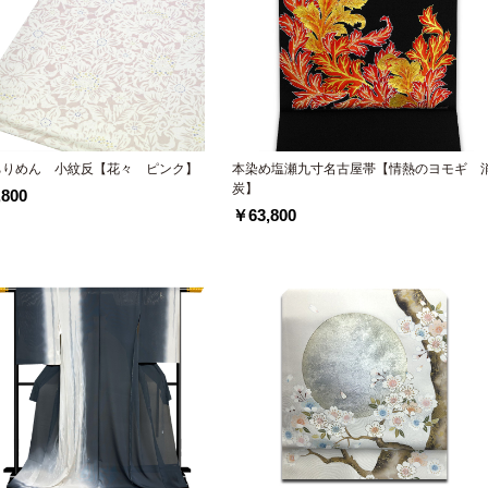
ちりめん 小紋反【花々 ピンク】
本染め塩瀬九寸名古屋帯【情熱のヨモギ 
炭】
800
￥63,800