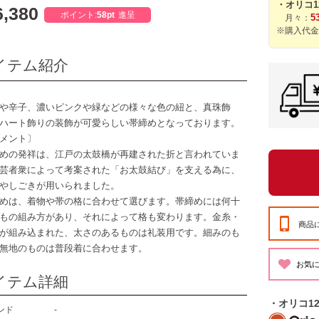
・オリコ
,380
ポイント:
58pt
進呈
5
月々：
※購入代金
イテム紹介
や辛子、濃いピンクや緑などの様々な色の紐と、真珠飾
ハート飾りの装飾が可愛らしい帯締めとなっております。
メント〕
めの発祥は、江戸の太鼓橋が再建された折と言われていま
芸者衆によって考案された「お太鼓結び」を支える為に、
やしごきが用いられました。
めは、着物や帯の格に合わせて選びます。帯締めには何十
もの組み方があり、それによって格も変わります。金糸・
商品
が組み込まれた、太さのあるものは礼装用です。細みのも
無地のものは普段着に合わせます。
イテム詳細
・オリコ1
ンド
-