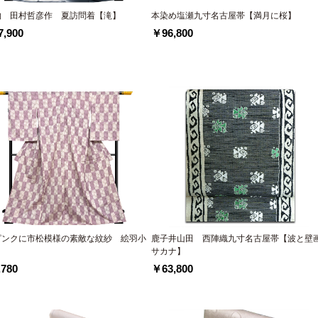
物 田村哲彦作 夏訪問着【滝】
本染め塩瀬九寸名古屋帯【満月に桜】
,900
￥96,800
ピンクに市松模様の素敵な紋紗 絵羽小
鹿子井山田 西陣織九寸名古屋帯【波と壁
サカナ】
780
￥63,800