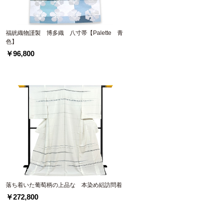
福絖織物謹製 博多織 八寸帯【Palette 青
色】
￥96,800
落ち着いた葡萄柄の上品な 本染め絽訪問着
￥272,800