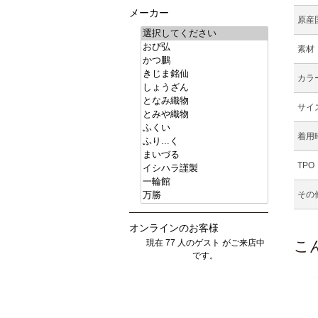
メーカー
原産
素材
カラ
サイ
着用
TPO
その
オンラインのお客様
現在 77 人のゲスト がご来店中
こ
です。