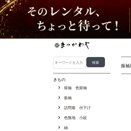
振袖
きもの
留袖 色留袖
振袖
訪問着 付下げ
色無地 小紋
紬