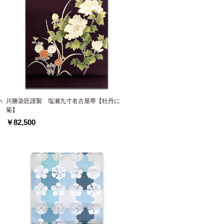
ハ
川勝染匠謹製 塩瀬九寸名古屋帯【牡丹に
菊】
￥82,500