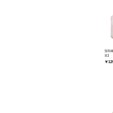
窪田
花】
￥129