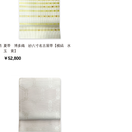
消
夏帯 博多織 紗八寸名古屋帯【横縞 水
玉 黄】
￥52,800