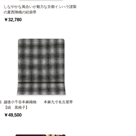
しなやかな風合いが魅力な京都イシハラ謹製
の夏西陣織の絽袋帯
￥32,780
画
越後小千谷本麻織物 本麻九寸名古屋帯
【縞 黒格子】
￥49,500