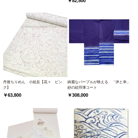
￥82,500
丹後ちりめん 小紋反【花々 ピン
綺麗なパープルが映える 「伊と幸」
ク】
紗の絵羽薄コート
￥63,800
￥308,000