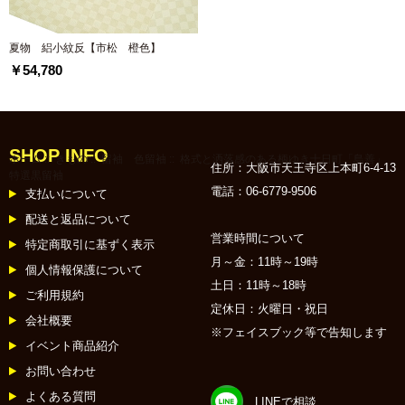
夏物 絽小紋反【市松 橙色】
￥54,780
SHOP INFO
ホーム
::
きもの
::
留袖 色留袖
:: 格式と洒落感のある柄ゆき十日町「島善」
住所：大阪市天王寺区上本町6-4-13
特選黒留袖
電話：06-6779-9506
支払いについて
配送と返品について
営業時間について
特定商取引に基ずく表示
月～金：11時～19時
個人情報保護について
土日：11時～18時
ご利用規約
定休日：火曜日・祝日
会社概要
※フェイスブック等で告知します
イベント商品紹介
お問い合わせ
よくある質問
LINEで相談