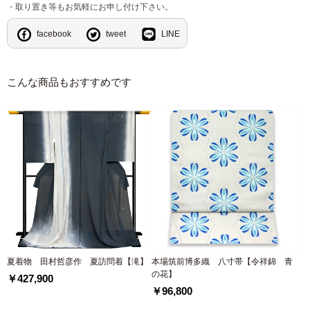
・取り置き等もお気軽にお申し付け下さい。
facebook
tweet
LINE
こんな商品もおすすめです
夏着物 田村哲彦作 夏訪問着【滝】
本場筑前博多織 八寸帯【令祥錦 青
の花】
￥427,900
￥96,800