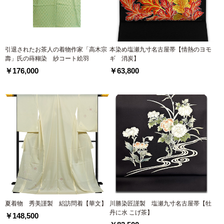
引退されたお茶人の着物作家「高木宗
本染め塩瀬九寸名古屋帯【情熱のヨモ
壽」氏の蒔糊染 紗コート絵羽
ギ 消炭】
￥176,000
￥63,800
夏着物 秀美謹製 絽訪問着【華文】
川勝染匠謹製 塩瀬九寸名古屋帯【牡
丹に水 こげ茶】
￥148,500