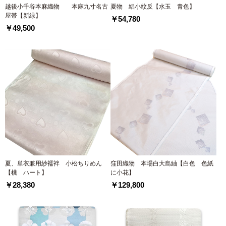
越後小千谷本麻織物 本麻九寸名古
夏物 絽小紋反【水玉 青色】
屋帯【新緑】
￥54,780
￥49,500
夏、単衣兼用紗襦袢 小松ちりめん
窪田織物 本場白大島紬【白色 色紙
【桃 ハート】
に小花】
￥28,380
￥129,800