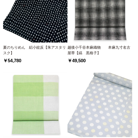
夏のちりめん 絽小紋反【朱アスタリ
越後小千谷本麻織物 本麻九寸名古
スク】
屋帯【縞 黒格子】
￥54,780
￥49,500