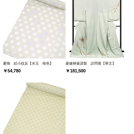
夏物 絽小紋反【水玉 桜色】
菱健桐壷謹製 訪問着【華文】
￥54,780
￥181,500