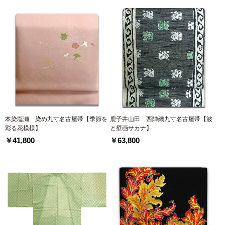
本染塩瀬 染め九寸名古屋帯【季節を
鹿子井山田 西陣織九寸名古屋帯【波
彩る花模様】
と壁画サカナ】
￥41,800
￥63,800