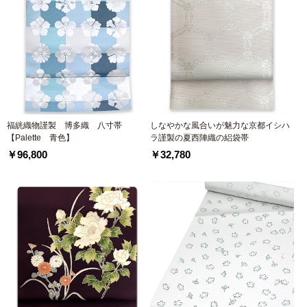
福絖織物謹製 博多織 八寸帯
しなやかな風合いが魅力な京都イシハ
【Palette 青色】
ラ謹製の夏西陣織の絽袋帯
￥96,800
￥32,780