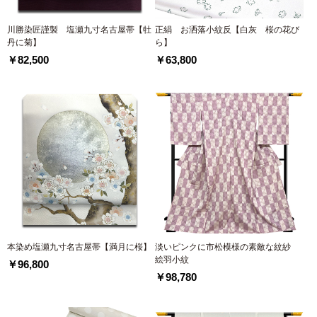
川勝染匠謹製 塩瀬九寸名古屋帯【牡
正絹 お洒落小紋反【白灰 桜の花び
丹に菊】
ら】
￥82,500
￥63,800
本染め塩瀬九寸名古屋帯【満月に桜】
淡いピンクに市松模様の素敵な紋紗
絵羽小紋
￥96,800
￥98,780