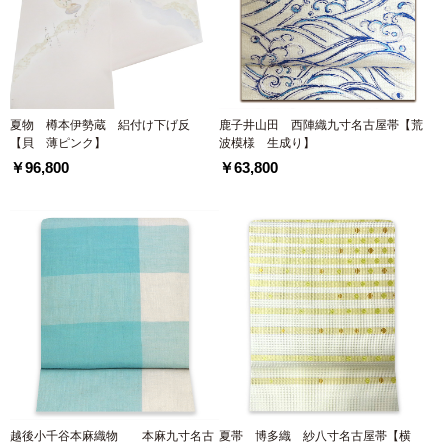
夏物 樽本伊勢蔵 絽付け下げ反
鹿子井山田 西陣織九寸名古屋帯【荒
【貝 薄ピンク】
波模様 生成り】
￥96,800
￥63,800
越後小千谷本麻織物 本麻九寸名古
夏帯 博多織 紗八寸名古屋帯【横