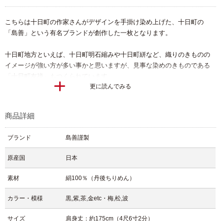
こちらは十日町の作家さんがデザインを手掛け染め上げた、十日町の
「島善」という有名ブランドが創作した一枚となります。
十日町地方といえば、十日町明石縮みや十日町絣など、織りのきものの
イメージが強い方が多い事かと思いますが、見事な染めのきものである
「十日町友禅」もつくられています。
更に読んでみる
島善さんは、数々の賞を受賞されている染元として有名で雑誌でも度々
取り上げられている一流の染元です。
商品詳細
今回は深みのある黒地にモダンなタッチで松や梅、裾には波模様が描か
れた仕上がりになっております。
ブランド
島善謹製
色のトーンを抑えた落ち着きのある雰囲気となっており、また波の部分
は全て金彩で表現されていて全体的に粋なカッコ良さが感じられる独特
原産国
日本
な柄ゆきです。
素材
絹100％（丹後ちりめん）
黒留袖は第一礼装のお着物となりますので一般的には色鮮やかで金彩な
どが際立つ古典柄が多い印象ですが、今回のようなモダンな雰囲気はあ
カラー・模様
黒,紫,茶,金etc・梅,松,波
まり見ないタイプだと思います。
黒留袖を少し変わった雰囲気で着たいという方にオススメしたい一枚で
サイズ
肩身丈：約175cm（4尺6寸2分）