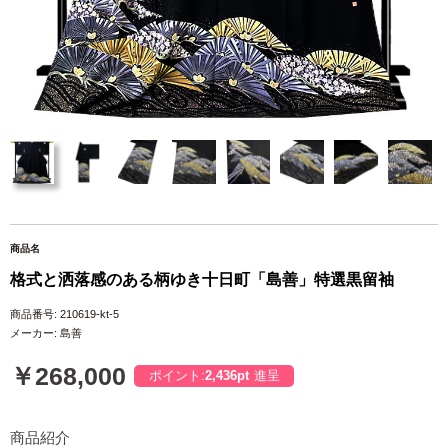
商品名
格式と洒落感のある柄ゆき十日町「島善」特選黒留袖
商品番号: 210619-kt-5
メーカー: 島善
￥268,000
ポイント:
2,436pt
進呈
商品紹介