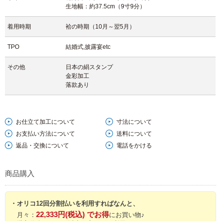
生地幅：約37.5cm（9寸9分）
す。
着用時期
袷の時期（10月～翌5月）
お目にとまりましたら、是非この出会いをお見逃しなく。
TPO
結婚式,披露宴etc
【文章 髙畑瑞樹】
その他
日本の絹スタンプ
金彩加工
落款あり
お仕立て加工について
寸法について
お支払い方法について
送料について
返品・交換について
電話をかける
商品購入
・オリコ12回分割払いを利用すればなんと、
22,333円(税込) でお得
月々：
にお買い物♪