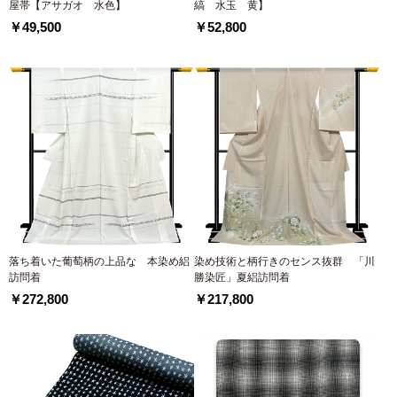
屋帯【アサガオ 水色】
縞 水玉 黄】
￥49,500
￥52,800
落ち着いた葡萄柄の上品な 本染め絽
染め技術と柄行きのセンス抜群 「川
訪問着
勝染匠」夏絽訪問着
￥272,800
￥217,800