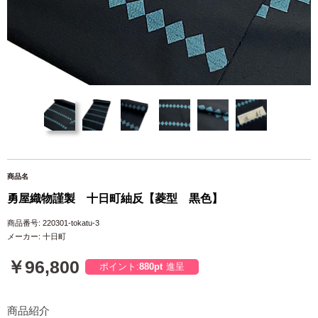
商品名
勇屋織物謹製 十日町紬反【菱型 黒色】
商品番号: 220301-tokatu-3
メーカー: 十日町
￥96,800
ポイント:
880pt
進呈
商品紹介