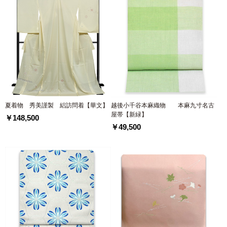
夏着物 秀美謹製 絽訪問着【華文】
越後小千谷本麻織物 本麻九寸名古
屋帯【新緑】
￥148,500
￥49,500