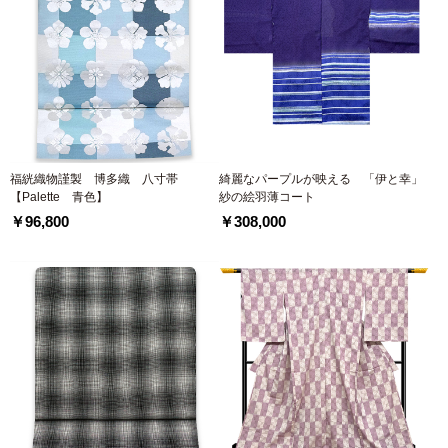
福絖織物謹製 博多織 八寸帯
綺麗なパープルが映える 「伊と幸」
【Palette 青色】
紗の絵羽薄コート
￥96,800
￥308,000