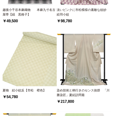
越後小千谷本麻織物 本麻九寸名古
淡いピンクに市松模様の素敵な紋紗
屋帯【縞 黒格子】
絵羽小紋
￥49,500
￥98,780
夏物 絽小紋反【市松 橙色】
染め技術と柄行きのセンス抜群 「川
勝染匠」夏絽訪問着
￥54,780
￥217,800