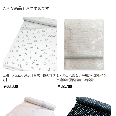
こんな商品もおすすめです
正絹 お洒落小紋反【白灰 桜の花び
しなやかな風合いが魅力な京都イシハ
ら】
ラ謹製の夏西陣織の絽袋帯
￥63,800
￥32,780