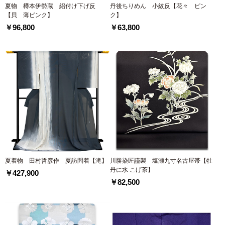
夏物 樽本伊勢蔵 絽付け下げ反
丹後ちりめん 小紋反【花々 ピン
【貝 薄ピンク】
ク】
￥96,800
￥63,800
夏着物 田村哲彦作 夏訪問着【滝】
川勝染匠謹製 塩瀬九寸名古屋帯【牡
丹に水 こげ茶】
￥427,900
￥82,500