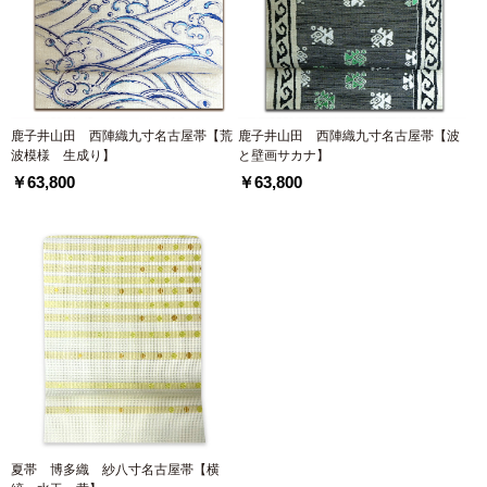
鹿子井山田 西陣織九寸名古屋帯【荒
鹿子井山田 西陣織九寸名古屋帯【波
波模様 生成り】
と壁画サカナ】
￥63,800
￥63,800
夏帯 博多織 紗八寸名古屋帯【横