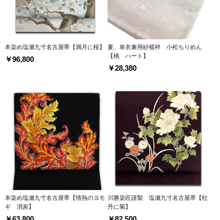
本染め塩瀬九寸名古屋帯【満月に桜】
夏、単衣兼用紗襦袢 小松ちりめん
【桃 ハート】
￥96,800
￥28,380
本染め塩瀬九寸名古屋帯【情熱のヨモ
川勝染匠謹製 塩瀬九寸名古屋帯【牡
ギ 消炭】
丹に菊】
￥63,800
￥82,500