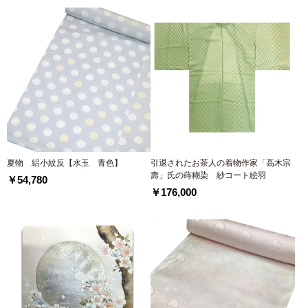
夏物 絽小紋反【水玉 青色】
引退されたお茶人の着物作家「高木宗
壽」氏の蒔糊染 紗コート絵羽
￥54,780
￥176,000