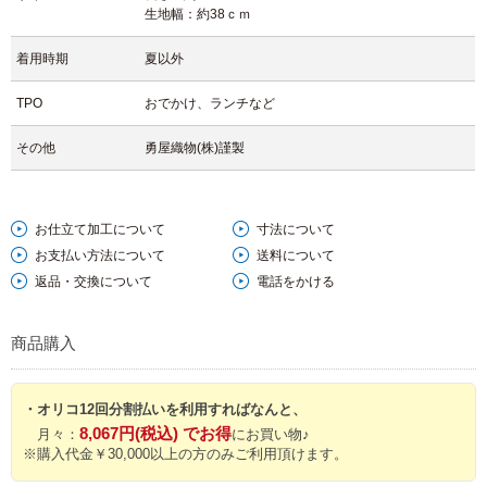
生地幅：約38ｃｍ
着用時期
夏以外
TPO
おでかけ、ランチなど
その他
勇屋織物(株)謹製
お仕立て加工について
寸法について
お支払い方法について
送料について
返品・交換について
電話をかける
商品購入
・オリコ12回分割払いを利用すればなんと、
8,067円(税込) でお得
月々：
にお買い物♪
※購入代金￥30,000以上の方のみご利用頂けます。