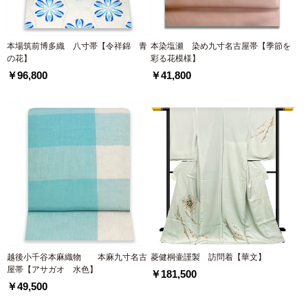
本場筑前博多織 八寸帯【令祥錦 青
本染塩瀬 染め九寸名古屋帯【季節を
の花】
彩る花模様】
￥96,800
￥41,800
越後小千谷本麻織物 本麻九寸名古
菱健桐壷謹製 訪問着【華文】
屋帯【アサガオ 水色】
￥181,500
￥49,500