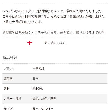
シンプルなのにモダンでお洒落なカジュアル着物が入荷いたしました。
こちらは新潟十日町で昭和７年から続く老舗「勇屋織物」が織り上げた
上質な十日町紬になります。
勇屋織物は糸を紡ぐところから始まり、糸を染め、織り上げるまでの全
工程を一貫しているので、オリジナルなデザインのとても質の良い紬を
更に読んでみる
創作されています。
見ての通り柄ゆきは黒地にターコイズグリーンの菱型が横ラインで入っ
商品詳細
ているだけのシンプルデザイン。
すっきりしていますがとてもモダンな可愛さが感じられる紬に仕上がり
ブランド
十日町紬
ました。
帯コーデや小物などでオシャレ着こなして頂ける一枚ですよ。
原産国
日本
織地も程よいハリとしなやかさがあり、着物としてもとても着やすいで
素材
絹100％
す。
十日町紬の質の良い織地の風合いも魅力ですし、気軽に着て頂ける紬と
カラー・模様
黒色、緑色・菱型
なっております。
【文章 住谷】
サイズ
長さ：約12.1ｍ