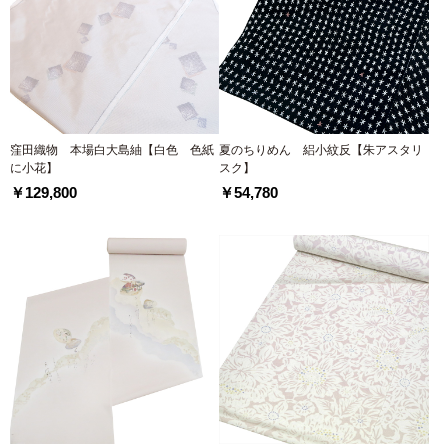
窪田織物 本場白大島紬【白色 色紙
夏のちりめん 絽小紋反【朱アスタリ
に小花】
スク】
￥129,800
￥54,780