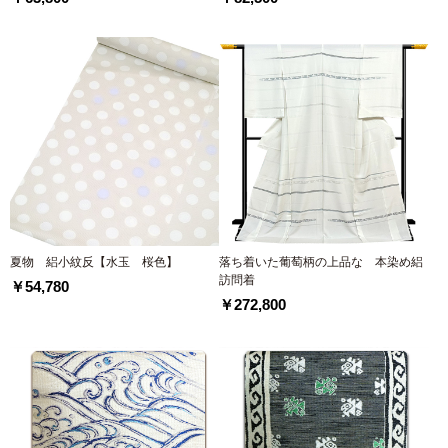
夏物 絽小紋反【水玉 桜色】
落ち着いた葡萄柄の上品な 本染め絽
訪問着
￥54,780
￥272,800