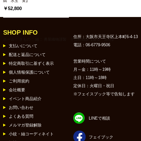
縞 水玉 黄】
￥52,800
SHOP INFO
住所：大阪市天王寺区上本町6-4-13
ホーム
::
きもの
::
紬
:: 勇屋織物謹製 十日町紬反【菱型 黒色】
電話：06-6779-9506
支払いについて
配送と返品について
営業時間について
特定商取引に基ずく表示
月～金：11時～19時
個人情報保護について
土日：11時～18時
ご利用規約
定休日：火曜日・祝日
会社概要
※フェイスブック等で告知します
イベント商品紹介
お問い合わせ
よくある質問
LINEで相談
メルマガ登録解除
小紋・紬コーディネイト
フェイブック