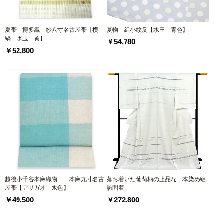
夏帯 博多織 紗八寸名古屋帯【横
夏物 絽小紋反【水玉 青色】
縞 水玉 黄】
￥54,780
￥52,800
越後小千谷本麻織物 本麻九寸名古
落ち着いた葡萄柄の上品な 本染め絽
屋帯【アサガオ 水色】
訪問着
￥49,500
￥272,800