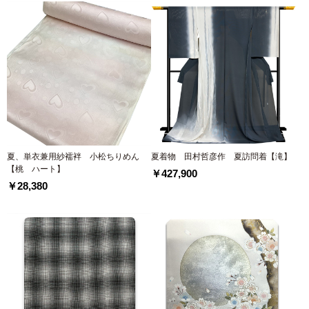
夏、単衣兼用紗襦袢 小松ちりめん
夏着物 田村哲彦作 夏訪問着【滝】
【桃 ハート】
￥427,900
￥28,380