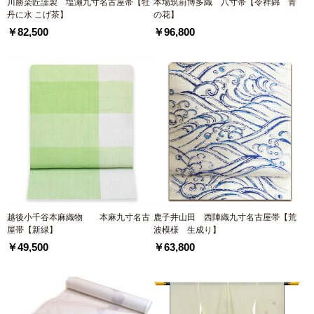
川勝染匠謹製 塩瀬九寸名古屋帯【牡
本場筑前博多織 八寸帯【令祥錦 青
丹に水 こげ茶】
の花】
￥82,500
￥96,800
越後小千谷本麻織物 本麻九寸名古
鹿子井山田 西陣織九寸名古屋帯【荒
屋帯【新緑】
波模様 生成り】
￥49,500
￥63,800