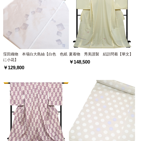
窪田織物 本場白大島紬【白色 色紙
夏着物 秀美謹製 絽訪問着【華文】
に小花】
￥148,500
￥129,800