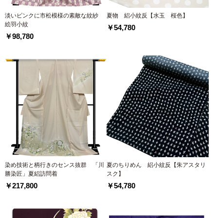
淡いピンクに市松模様の素敵な紋紗
夏物 絽小紋反【水玉 桜色】
絵羽小紋
￥54,780
￥98,780
染め技術と柄行きのセンス抜群 「川
夏のちりめん 絽小紋反【朱アスタリ
勝染匠」夏絽訪問着
スク】
￥217,800
￥54,780