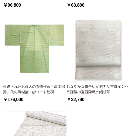
￥96,800
￥63,800
引退されたお茶人の着物作家「高木宗
しなやかな風合いが魅力な京都イシハ
壽」氏の蒔糊染 紗コート絵羽
ラ謹製の夏西陣織の絽袋帯
￥176,000
￥32,780