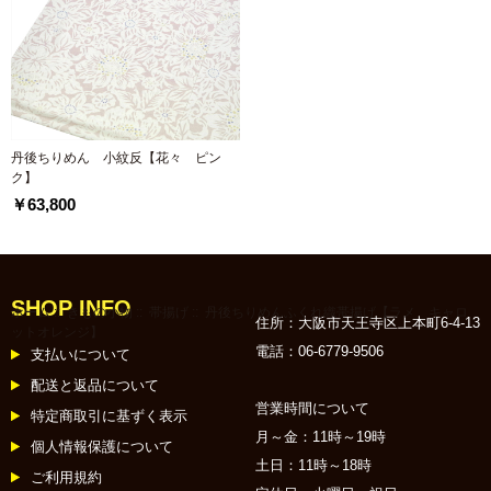
丹後ちりめん 小紋反【花々 ピン
ク】
￥63,800
SHOP INFO
ホーム
::
きもの小物
::
帯揚げ
:: 丹後ちりめんふくれ織帯揚げ【ラメ キャロ
住所：大阪市天王寺区上本町6-4-13
ットオレンジ】
電話：06-6779-9506
支払いについて
配送と返品について
営業時間について
特定商取引に基ずく表示
月～金：11時～19時
個人情報保護について
土日：11時～18時
ご利用規約