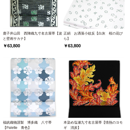
鹿子井山田 西陣織九寸名古屋帯【波
正絹 お洒落小紋反【白灰 桜の花び
と壁画サカナ】
ら】
￥63,800
￥63,800
福絖織物謹製 博多織 八寸帯
本染め塩瀬九寸名古屋帯【情熱のヨモ
【Palette 青色】
ギ 消炭】