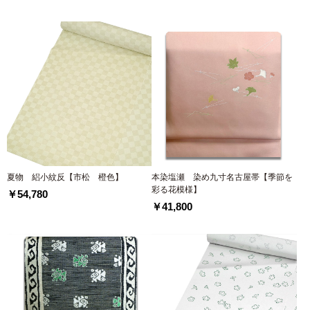
夏物 絽小紋反【市松 橙色】
本染塩瀬 染め九寸名古屋帯【季節を
彩る花模様】
￥54,780
￥41,800