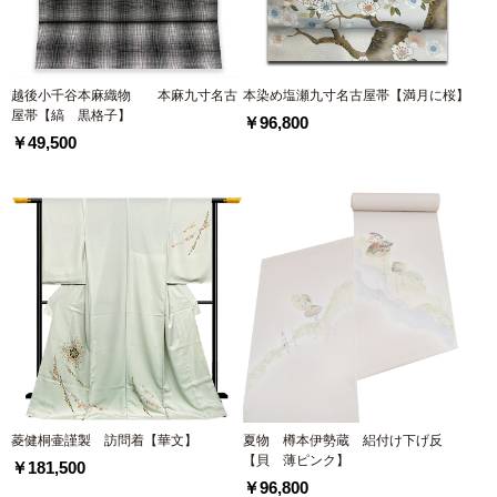
越後小千谷本麻織物 本麻九寸名古
本染め塩瀬九寸名古屋帯【満月に桜】
屋帯【縞 黒格子】
￥96,800
￥49,500
菱健桐壷謹製 訪問着【華文】
夏物 樽本伊勢蔵 絽付け下げ反
【貝 薄ピンク】
￥181,500
￥96,800