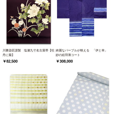
川勝染匠謹製 塩瀬九寸名古屋帯【牡
綺麗なパープルが映える 「伊と幸」
丹に菊】
紗の絵羽薄コート
￥82,500
￥308,000