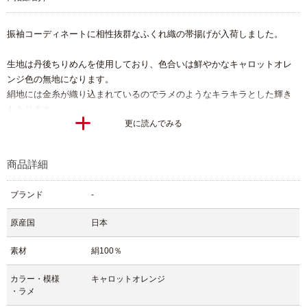
振袖コーディネートに相性抜群なふくれ織の帯揚げが入荷しました。
生地は丹後ちりめんを使用しており、色合いは鮮やかなキャロットオレ
ンジ色の無地になります。
絹地には金糸が織り込まれているのでラメのようなキラキラとした輝き
もあります。
更に読んでみる
ふっくらとした質感は胸元にボリューム感を感じさせてくれるので振袖
コーデをより
商品詳細
いっそう、華やかに彩ってくれますよ。
ブランド
-
帯揚げの色が変わるだけでも振袖姿の印象が変わりますので、素敵な振
袖コーデになるようにお使い頂ければ嬉しいです。
原産国
日本
【文章 住谷】
素材
絹100％
カラー・模様
キャロットオレンジ
・ラメ