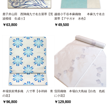
鹿子井山田 西陣織九寸名古屋帯【荒
越後小千谷本麻織物 本麻九寸名古
波模様 生成り】
屋帯【アサガオ 水色】
￥63,800
￥49,500
本場筑前博多織 八寸帯【令祥錦 青
窪田織物 本場白大島紬【白色 色紙
の花】
に小花】
￥96,800
￥129,800