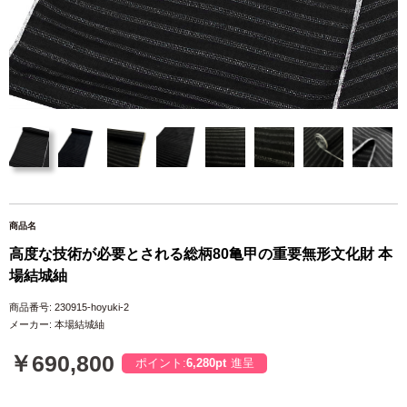
商品名
高度な技術が必要とされる総柄80亀甲の重要無形文化財 本
場結城紬
商品番号: 230915-hoyuki-2
メーカー: 本場結城紬
￥690,800
ポイント:
6,280pt
進呈