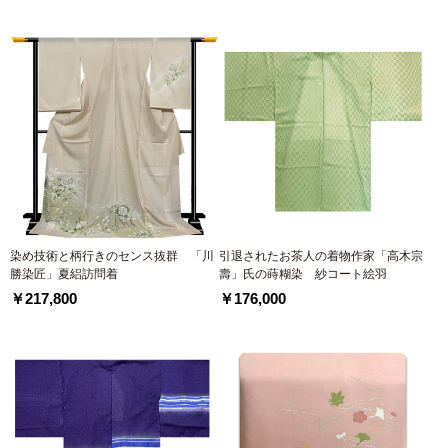
染め技術と柄行きのセンス抜群 「川
引退されたお茶人の着物作家「高木宗
勝染匠」夏絽訪問着
壽」氏の蒔糊染 紗コート絵羽
￥217,800
￥176,000