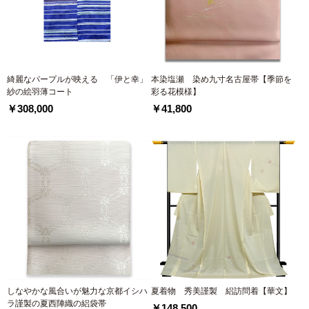
綺麗なパープルが映える 「伊と幸」
本染塩瀬 染め九寸名古屋帯【季節を
紗の絵羽薄コート
彩る花模様】
￥308,000
￥41,800
しなやかな風合いが魅力な京都イシハ
夏着物 秀美謹製 絽訪問着【華文】
ラ謹製の夏西陣織の絽袋帯
￥148,500