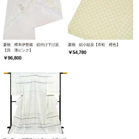
夏物 樽本伊勢蔵 絽付け下げ反
夏物 絽小紋反【市松 橙色】
【貝 薄ピンク】
￥54,780
￥96,800