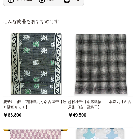
こんな商品もおすすめです
鹿子井山田 西陣織九寸名古屋帯【波
越後小千谷本麻織物 本麻九寸名古
と壁画サカナ】
屋帯【縞 黒格子】
￥63,800
￥49,500