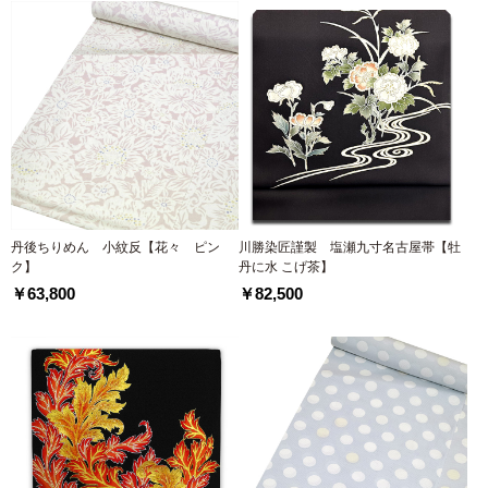
丹後ちりめん 小紋反【花々 ピン
川勝染匠謹製 塩瀬九寸名古屋帯【牡
ク】
丹に水 こげ茶】
￥63,800
￥82,500