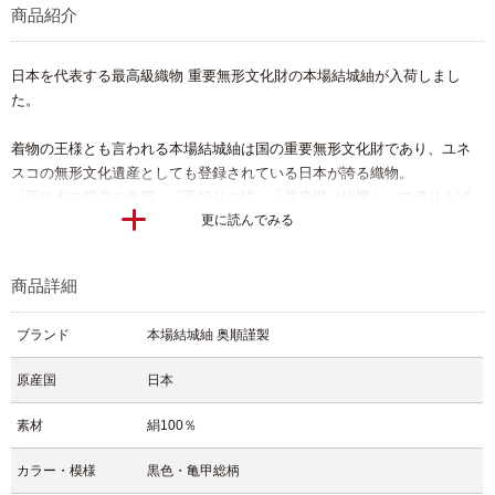
商品紹介
日本を代表する最高級織物 重要無形文化財の本場結城紬が入荷しまし
た。
着物の王様とも言われる本場結城紬は国の重要無形文化財であり、ユネ
スコの無形文化遺産としても登録されている日本が誇る織物。
「手紡ぎの絹糸の使用」「手括りの絣」「居座機（地機）」で織り上げ
更に読んでみる
るという3つの要件を満たしたものでないと重要無形文化財に認定されま
せん。
商品詳細
日本最古の歴史のある織物で着物愛好家の方たちからも一枚は持ってお
きたいと思える憧れの贅沢着物と言えるでしょう。
ブランド
本場結城紬 奥順謹製
そして今回のお着物は非常に高度な織技術が必要とされる80亀甲総柄の
原産国
日本
本場結城紬となります。
本場結城紬は最高峰の技術で織り上げられた織物であり、その絹地はと
素材
絹100％
ても強く着れば着るほど体に馴染んでくる風合いに変化してくれます。
カラー・模様
黒色・亀甲総柄
デザインは黒地に横縞模様のシンプルな仕上がりで本場結城紬ならでは