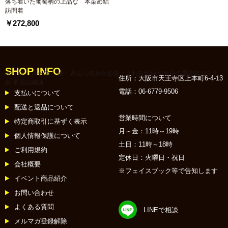
落ち着いた葡萄柄の上品な 本染め絽
訪問着
￥272,800
SHOP INFO
ホーム
::
きもの
::
紬
:: 高度な技術が必要とされる総柄80亀甲の重要無形文化
住所：大阪市天王寺区上本町6-4-13
財 本場結城紬
電話：06-6779-9506
支払いについて
配送と返品について
営業時間について
特定商取引に基ずく表示
月～金：11時～19時
個人情報保護について
土日：11時～18時
ご利用規約
定休日：火曜日・祝日
会社概要
※フェイスブック等で告知します
イベント商品紹介
お問い合わせ
よくある質問
LINEで相談
メルマガ登録解除