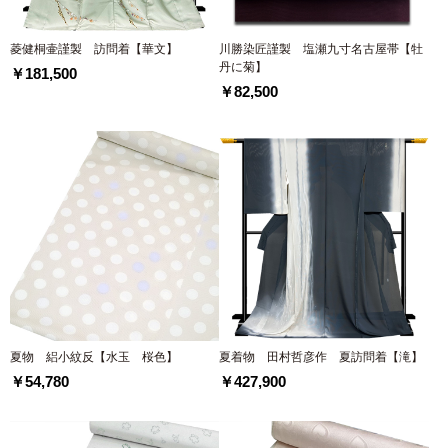
菱健桐壷謹製 訪問着【華文】
川勝染匠謹製 塩瀬九寸名古屋帯【牡
丹に菊】
￥181,500
￥82,500
夏物 絽小紋反【水玉 桜色】
夏着物 田村哲彦作 夏訪問着【滝】
￥54,780
￥427,900