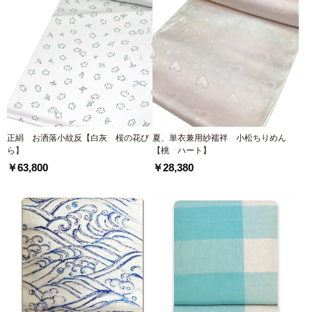
正絹 お洒落小紋反【白灰 桜の花び
夏、単衣兼用紗襦袢 小松ちりめん
ら】
【桃 ハート】
￥63,800
￥28,380