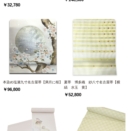
￥32,780
本染め塩瀬九寸名古屋帯【満月に桜】
夏帯 博多織 紗八寸名古屋帯【横
縞 水玉 黄】
￥96,800
￥52,800