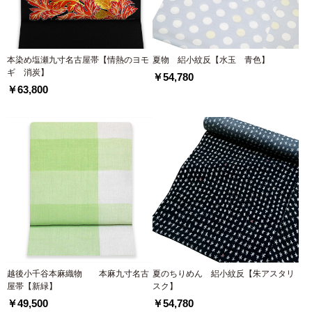
本染め塩瀬九寸名古屋帯【情熱のヨモ
夏物 絽小紋反【水玉 青色】
ギ 消炭】
￥54,780
￥63,800
越後小千谷本麻織物 本麻九寸名古
夏のちりめん 絽小紋反【朱アスタリ
屋帯【新緑】
スク】
￥49,500
￥54,780