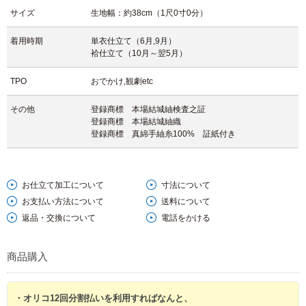
の生地の風合いが着姿に高級感と美しさを与えてくれます。
サイズ
生地幅：約38cm（1尺0寸0分）
柄ゆきもシンプルで飽きがなく長年、楽しんで頂ける一枚になるでしょ
う。
着用時期
単衣仕立て（6月,9月）
袷仕立て（10月～翌5月）
母から娘へ代々受け継いでもらえれば嬉しいです。
TPO
おでかけ,観劇etc
【文章 住谷】
その他
登録商標 本場結城紬検査之証
登録商標 本場結城紬織
登録商標 真綿手紬糸100% 証紙付き
お仕立て加工について
寸法について
お支払い方法について
送料について
返品・交換について
電話をかける
商品購入
・オリコ12回分割払いを利用すればなんと、