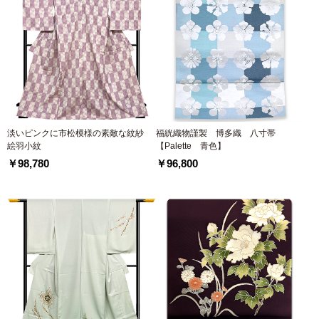
淡いピンクに市松模様の素敵な紋紗
福絖織物謹製 博多織 八寸帯
絵羽小紋
【Palette 青色】
￥98,780
￥96,800