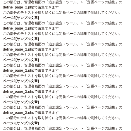
この部分は、管理者画面の「追加設定・ツール」＞「定番ページの編集」の
define_page_2.phpで編集できます
この部分のテキストを取り除くには定番ページの編集で削除してください。
ページ2[サンプル文章]
この部分は、管理者画面の「追加設定・ツール」＞「定番ページの編集」の
define_page_2.phpで編集できます
この部分のテキストを取り除くには定番ページの編集で削除してください。
ページ2[サンプル文章]
この部分は、管理者画面の「追加設定・ツール」＞「定番ページの編集」の
define_page_2.phpで編集できます
この部分のテキストを取り除くには定番ページの編集で削除してください。
ページ2[サンプル文章]
この部分は、管理者画面の「追加設定・ツール」＞「定番ページの編集」の
define_page_2.phpで編集できます
この部分のテキストを取り除くには定番ページの編集で削除してください。
ページ2[サンプル文章]
この部分は、管理者画面の「追加設定・ツール」＞「定番ページの編集」の
define_page_2.phpで編集できます
この部分のテキストを取り除くには定番ページの編集で削除してください。
ページ2[サンプル文章]
この部分は、管理者画面の「追加設定・ツール」＞「定番ページの編集」の
define_page_2.phpで編集できます
この部分のテキストを取り除くには定番ページの編集で削除してください。
ページ2[サンプル文章]
この部分は、管理者画面の「追加設定・ツール」＞「定番ページの編集」の