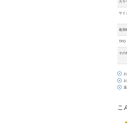
カラ
サイ
着用
TPO
その
お
お
返
こ