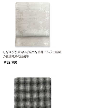
しなやかな風合いが魅力な京都イシハラ謹製
の夏西陣織の絽袋帯
￥32,780