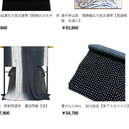
め塩瀬九寸名古屋帯【情熱のヨモギ 消
鹿子井山田 西陣織九寸名古屋帯【荒波模
様 生成り】
800
￥63,800
物 田村哲彦作 夏訪問着【滝】
夏のちりめん 絽小紋反【朱アスタリスク
,900
￥54,780