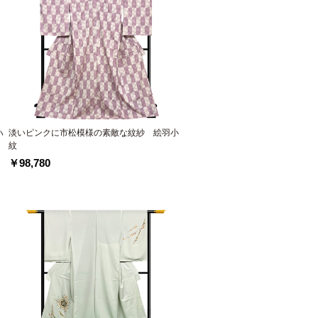
ハ
淡いピンクに市松模様の素敵な紋紗 絵羽小
紋
￥98,780