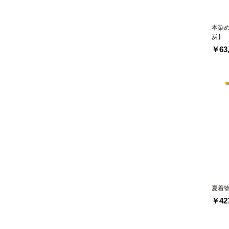
本染
炭】
￥63,
夏着
￥427