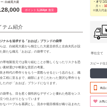
・オリコ
ー: 白綾苑大庭
1
月々：
28,000
ポイント:
1,164pt
進呈
※購入代金
イテム紹介
ジナルを追求する「おおば」ブランドの袋帯
らは、白綾苑大庭から独立した大庭圭价氏と左由夫氏が設
た新たな織元「おおば」の袋帯です。
帯仕立て
の帯地製造元では取り組むことが難しくなったリスクを恐
スピード仕
い素材選びや斬新な意匠の考案。
良き時代の帯作りをもう一度甦らせるという志のもと、織
全工程に至るまで、細部にまでこだわった贅沢な帯作りを
したのが「おおば」ブランドになります。
商品
の袋帯も、目を惹く個性的なデザインと優れた色彩センス
立つ仕上がりとなっています
かなパープルを基調とし、流水や籠目模様が織り込まれた