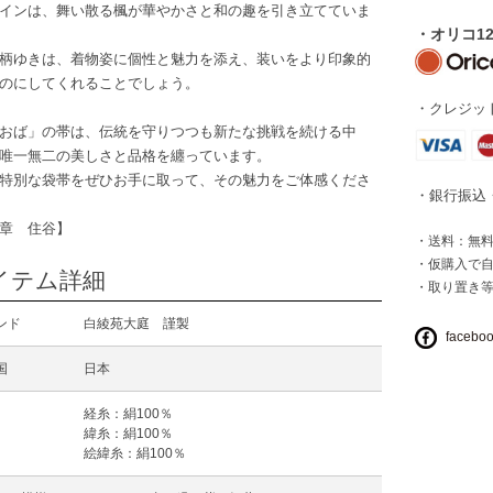
インは、舞い散る楓が華やかさと和の趣を引き立てていま
・オリコ1
柄ゆきは、着物姿に個性と魅力を添え、装いをより印象的
のにしてくれることでしょう。
・クレジット
おば」の帯は、伝統を守りつつも新たな挑戦を続ける中
唯一無二の美しさと品格を纏っています。
特別な袋帯をぜひお手に取って、その魅力をご体感くださ
・銀行振込
章 住谷】
・送料：無料 
・仮購入で
イテム詳細
・取り置き
ンド
白綾苑大庭 謹製
facebo
国
日本
経糸：絹100％
緯糸：絹100％
絵緯糸：絹100％