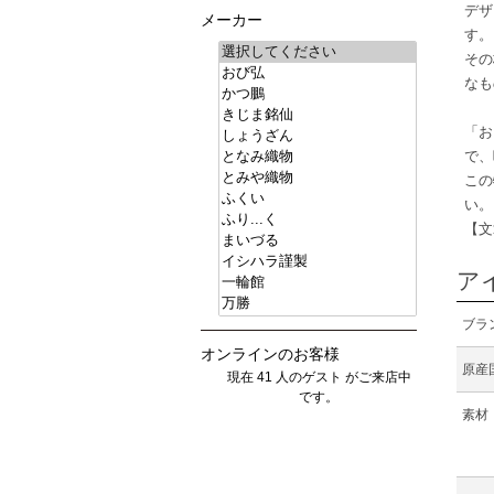
デザ
メーカー
す。
その
なも
「お
で、
この
い。
【文
ア
ブラ
オンラインのお客様
原産
現在 41 人のゲスト がご来店中
です。
素材