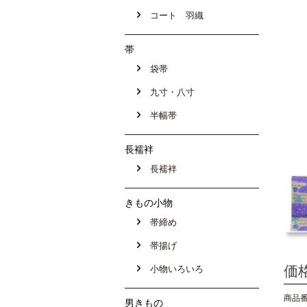
コート 羽織
帯
袋帯
九寸・八寸
半幅帯
長襦袢
長襦袢
きもの小物
帯締め
帯揚げ
価
小物いろいろ
商品番号
男きもの