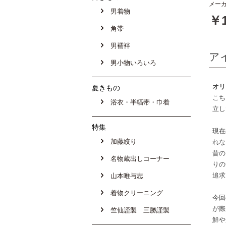
メーカ
男着物
￥1
角帯
男襦袢
ア
男小物いろいろ
オリ
夏きもの
こち
浴衣・半幅帯・巾着
立し
特集
現在
加藤絞り
れな
昔の
名物蔵出しコーナー
りの
追求
山本唯与志
着物クリーニング
今回
が際
竺仙謹製 三勝謹製
鮮や