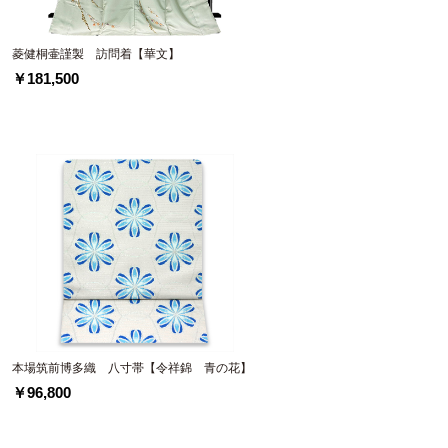
菱健桐壷謹製 訪問着【華文】
￥181,500
】
本場筑前博多織 八寸帯【令祥錦 青の花】
￥96,800