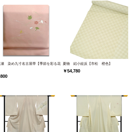
塩瀬 染め九寸名古屋帯【季節を彩る花
夏物 絽小紋反【市松 橙色】
】
￥54,780
800