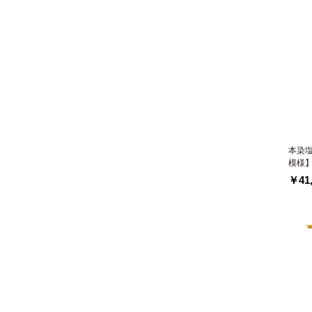
本染
模様
￥41,