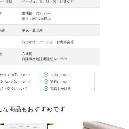
ー・模様
ベージュ、青、緑、紫・紅葉など
ズ
生地幅：約31ｃｍ
長さ：約4.5ｍ以上
時期
単衣・夏以外
おでかけ・パーティ・お食事会等
他
六通柄
西陣織産地証明証紙 No.2536
仕立て加工について
寸法について
支払い方法について
送料について
品・交換について
電話をかける
んな商品もおすすめです