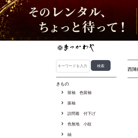
西陣
きもの
留袖 色留袖
振袖
訪問着 付下げ
色無地 小紋
紬