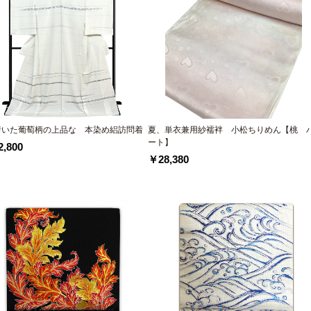
着いた葡萄柄の上品な 本染め絽訪問着
夏、単衣兼用紗襦袢 小松ちりめん【桃 
ート】
,800
￥28,380