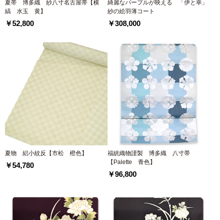
夏帯 博多織 紗八寸名古屋帯【横
綺麗なパープルが映える 「伊と幸」
縞 水玉 黄】
紗の絵羽薄コート
￥52,800
￥308,000
夏物 絽小紋反【市松 橙色】
福絖織物謹製 博多織 八寸帯
【Palette 青色】
￥54,780
￥96,800