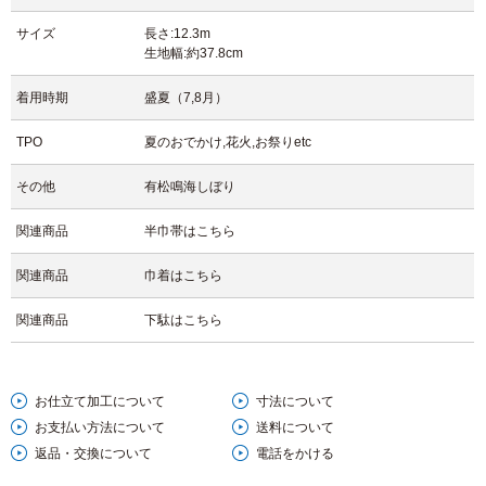
サイズ
長さ:12.3m
日本の伝統美を纏う贅沢を、ぜひあなたの肌で感じてみてください。
生地幅:約37.8cm
一枚一枚、異なる表情を持つ、特別な浴衣。
あなただけの一着を、どうぞお楽しみくださいませ。
着用時期
盛夏（7,8月）
【文章 住谷】
TPO
夏のおでかけ,花火,お祭りetc
その他
有松鳴海しぼり
関連商品
半巾帯はこちら
関連商品
巾着はこちら
関連商品
下駄はこちら
お仕立て加工について
寸法について
お支払い方法について
送料について
返品・交換について
電話をかける