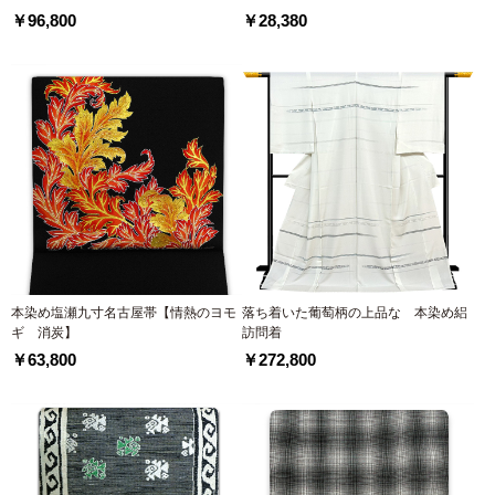
￥96,800
￥28,380
本染め塩瀬九寸名古屋帯【情熱のヨモ
落ち着いた葡萄柄の上品な 本染め絽
ギ 消炭】
訪問着
￥63,800
￥272,800