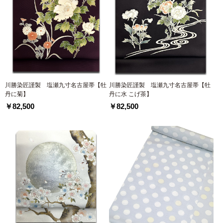
川勝染匠謹製 塩瀬九寸名古屋帯【牡
川勝染匠謹製 塩瀬九寸名古屋帯【牡
丹に菊】
丹に水 こげ茶】
￥82,500
￥82,500