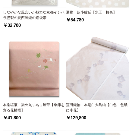
しなやかな風合いが魅力な京都イシハ
夏物 絽小紋反【水玉 桜色】
ラ謹製の夏西陣織の絽袋帯
￥54,780
￥32,780
本染塩瀬 染め九寸名古屋帯【季節を
窪田織物 本場白大島紬【白色 色紙
彩る花模様】
に小花】
￥41,800
￥129,800