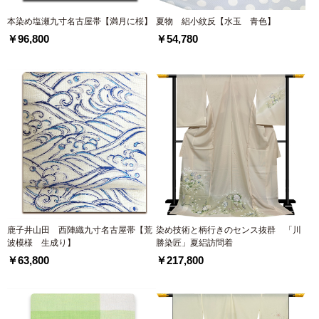
本染め塩瀬九寸名古屋帯【満月に桜】
夏物 絽小紋反【水玉 青色】
￥96,800
￥54,780
鹿子井山田 西陣織九寸名古屋帯【荒
染め技術と柄行きのセンス抜群 「川
波模様 生成り】
勝染匠」夏絽訪問着
￥63,800
￥217,800