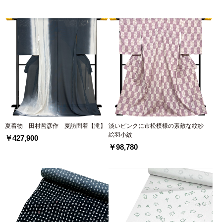
夏着物 田村哲彦作 夏訪問着【滝】
淡いピンクに市松模様の素敵な紋紗
絵羽小紋
￥427,900
￥98,780