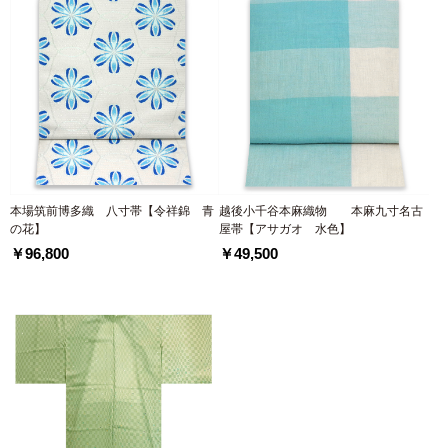
本場筑前博多織 八寸帯【令祥錦 青
越後小千谷本麻織物 本麻九寸名古
の花】
屋帯【アサガオ 水色】
￥96,800
￥49,500