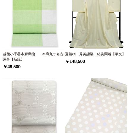
越後小千谷本麻織物 本麻九寸名古
夏着物 秀美謹製 絽訪問着【華文】
屋帯【新緑】
￥148,500
￥49,500