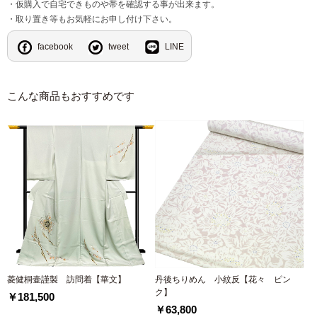
・仮購入で自宅できものや帯を確認する事が出来ます。
・取り置き等もお気軽にお申し付け下さい。
facebook
tweet
LINE
こんな商品もおすすめです
菱健桐壷謹製 訪問着【華文】
丹後ちりめん 小紋反【花々 ピン
ク】
￥181,500
￥63,800