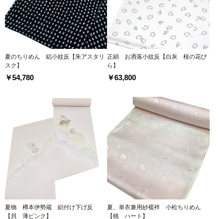
夏のちりめん 絽小紋反【朱アスタリ
正絹 お洒落小紋反【白灰 桜の花び
スク】
ら】
￥54,780
￥63,800
夏物 樽本伊勢蔵 絽付け下げ反
夏、単衣兼用紗襦袢 小松ちりめん
【貝 薄ピンク】
【桃 ハート】