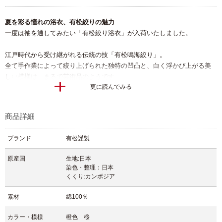
夏を彩る憧れの浴衣、有松絞りの魅力
一度は袖を通してみたい「有松絞り浴衣」が入荷いたしました。
江戸時代から受け継がれる伝統の技「有松鳴海絞り」。
全て手作業によって絞り上げられた独特の凹凸と、白く浮かび上がる美
しい模様は、まるで芸術品のようです。
更に読んでみる
その豊かな表情をもつ染め模様は、見る人の心を惹きつけ、思わずうっ
とりと見入ってしまうほどの美しさを放ちます。
商品詳細
今回のデザインは、明るくやさしい橙色をベースに、ふんわりと咲く桜
ブランド
有松謹製
の花模様があしらわれた、爽やかで晴れやかな印象の一枚。
夏の日差しに映える、可憐で涼やかな色合いが、着る人の表情をいっそ
原産国
生地:日本
う明るく見せてくれます。
染色・整理：日本
くくり:カンボジア
そして、有松絞りならではの魅力といえば、まるでガーゼのような柔ら
かさと、風がすっと通り抜けるような軽やかさ。
素材
綿100％
絞り特有のふんわりとした軽さと、肌にふれるたび感じる心地よい涼感
カラー・模様
橙色 桜
は、夏のお出かけにぴったりです。